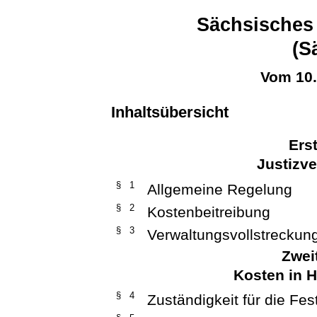
Sächsisches 
(S
Vom 10
Inhaltsübersicht
Ers
Justizv
§ 1
Allgemeine Regelung
§ 2
Kostenbeitreibung
§ 3
Verwaltungsvollstreckun
Zwei
Kosten in 
§ 4
Zuständigkeit für die Fe