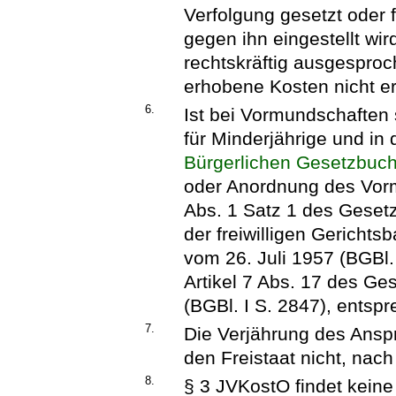
Verfolgung gesetzt oder 
gegen ihn eingestellt wird
rechtskräftig ausgespro
erhobene Kosten nicht ers
6.
Ist bei Vormundschaften
für Minderjährige und in
Bürgerlichen Gesetzbuc
oder Anordnung des Vormu
Abs. 1 Satz 1 des Geset
der freiwilligen Gerichtsb
vom 26. Juli 1957 (BGBl. 
Artikel 7 Abs. 17 des G
(BGBl. I S. 2847), entsp
7.
Die Verjährung des Ansp
den Freistaat nicht, nac
8.
§ 3 JVKostO findet kein