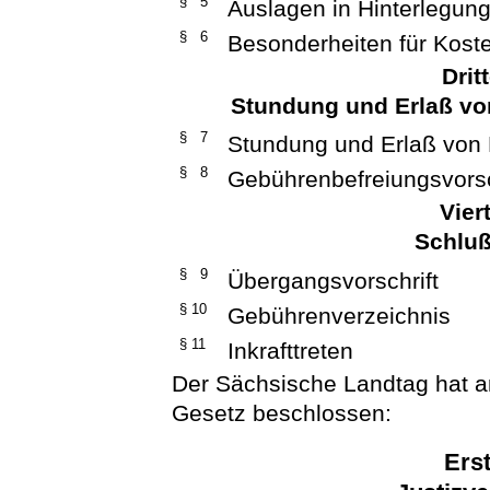
§ 5
Auslagen in Hinterlegun
§ 6
Besonderheiten für Kost
Drit
Stundung und Erlaß vo
§ 7
Stundung und Erlaß von
§ 8
Gebührenbefreiungsvorsc
Vier
Schlu
§ 9
Übergangsvorschrift
§ 10
Gebührenverzeichnis
§ 11
Inkrafttreten
Der Sächsische Landtag hat a
Gesetz beschlossen:
Erst