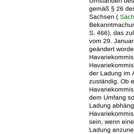
Umständen des E
gemäß § 26 des
Sachsen (
Säc
Bekanntmachun
S. 466), das zu
vom 29. Januar
geändert worden
Havariekommiss
Havariekommissa
der Ladung im A
zuständig. Ob 
Havariekommissa
dem Umfang sow
Ladung abhängi
Havariekommiss
sein, wenn eine
Ladung anzune