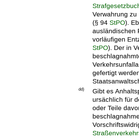
Strafgesetzbuc
Verwahrung zu
(§ 94
StPO
). E
ausländischen 
vorläufigen Ent
StPO
). Der in
beschlagnahmte 
Verkehrsunfalla
gefertigt werd
Staatsanwaltsc
dd)
Gibt es Anhalt
ursächlich für 
oder Teile davo
beschlagnahmen
Vorschriftswidr
Straßenverkeh