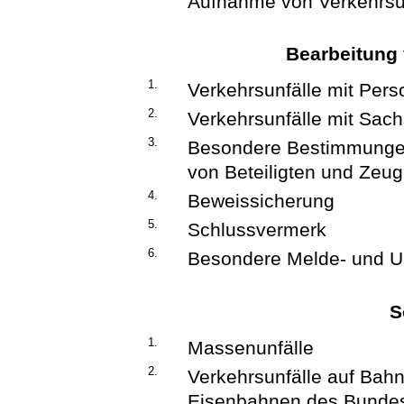
Aufnahme von Verkehrsu
Bearbeitung 
1.
Verkehrsunfälle mit Per
2.
Verkehrsunfälle mit Sac
3.
Besondere Bestimmungen
von Beteiligten und Zeu
4.
Beweissicherung
5.
Schlussvermerk
6.
Besondere Melde- und Un
S
1.
Massenunfälle
2.
Verkehrsunfälle auf Ba
Eisenbahnen des Bunde