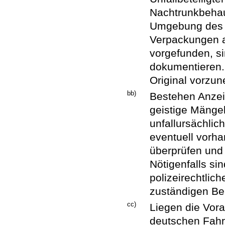
Nachtrunkbehau
Umgebung des U
Verpackungen a
vorgefunden, s
dokumentieren. 
Original vorzu
bb)
Bestehen Anzeic
geistige Mänge
unfallursächlic
eventuell vorh
überprüfen und 
Nötigenfalls si
polizeirechtlic
zuständigen Be
cc)
Liegen die Vora
deutschen Fahre