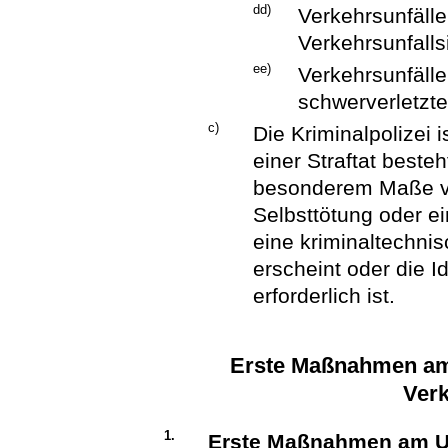
dd)
Verkehrsunfälle
Verkehrsunfalls
ee)
Verkehrsunfäll
schwerverletzte
c)
Die Kriminalpolizei 
einer Straftat beste
besonderem Maße ver
Selbsttötung oder ei
eine kriminaltechni
erscheint oder die I
erforderlich ist.
Erste Maßnahmen am
Verk
1.
Erste Maßnahmen am Un