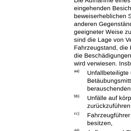
Die Aufnahme eines 
eingehenden Besichti
beweiserheblichen 
anderen Gegenständ
geeigneter Weise z
sind die Lage von Ve
Fahrzeugstand, die K
die Beschädigungen 
wird verwiesen. Insb
aa)
Unfallbeteiligte
Betäubungsmitt
berauschenden 
bb)
Unfälle auf kör
zurückzuführen 
cc)
Fahrzeugführer 
besitzen,
dd)