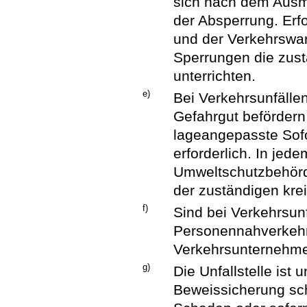
sich nach dem Ausm
der Absperrung. Erfo
und der Verkehrswar
Sperrungen die zus
unterrichten.
e)
Bei Verkehrsunfälle
Gefahrgut befördern
lageangepasste Sof
erforderlich. In jede
Umweltschutzbehörd
der zuständigen krei
f)
Sind bei Verkehrsun
Personennahverkehrs 
Verkehrsunternehme
g)
Die Unfallstelle is
Beweissicherung sch