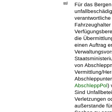
gg)
Für das Bergen
unfallbeschädig
verantwortlich
Fahrzeughalter 
Verfügungsberec
die Übermittlun
einen Auftrag e
Verwaltungsvor
Staatsminister
von Abschlepp
Vermittlung/He
Abschleppunter
AbschleppPol
)
Sind Unfallbetei
Verletzungen o
außerstande für