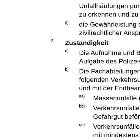
Unfallhäufungen pun
zu erkennen und zu 
d)
die Gewährleistung 
zivilrechtlicher Ans
2.
Zuständigkeit
a)
Die Aufnahme und Be
Aufgabe des Polizei
b)
Die Fachabteilungen 
folgenden Verkehrsu
und mit der Endbear
aa)
Massenunfälle i
bb)
Verkehrsunfälle
Gefahrgut beför
cc)
Verkehrsunfäll
mit mindestens