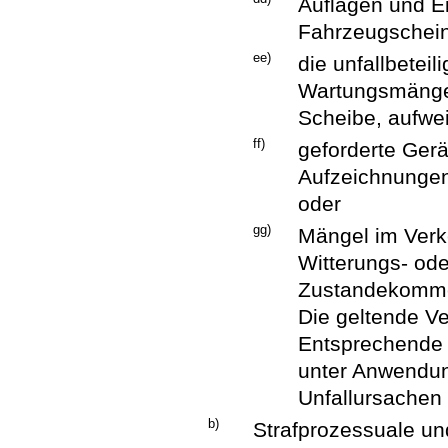
Auflagen und E
Fahrzeugschein
ee)
die unfallbetei
Wartungsmängel
Scheibe, aufwe
ff)
geforderte Gerä
Aufzeichnungen
oder
gg)
Mängel im Ver
Witterungs- ode
Zustandekomme
Die geltende Ve
Entsprechende 
unter Anwendun
Unfallursachen 
b)
Strafprozessuale u