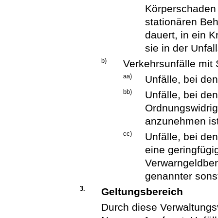
Körperschaden 
stationären Beh
dauert, in ein
sie in der Unfal
b)
Verkehrsunfälle mi
aa)
Unfälle, bei den
bb)
Unfälle, bei d
Ordnungswidrig
anzunehmen ist
cc)
Unfälle, bei d
eine geringfügi
Verwarngeldber
genannter sonst
3.
Geltungsbereich
Durch diese Verwaltungs