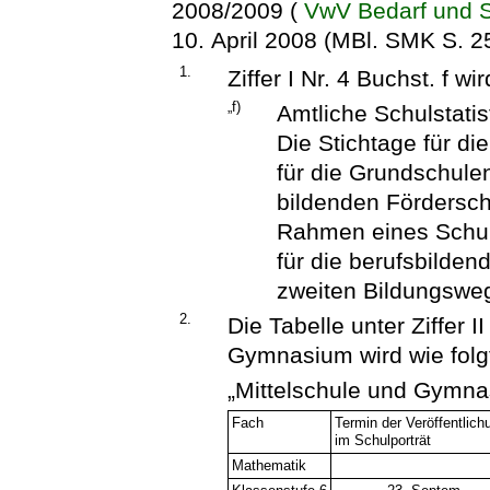
2008/2009 (
VwV Bedarf und S
10. April 2008 (MBl. SMK S. 252
1.
Ziffer I Nr. 4 Buchst. f wi
„f)
Amtliche Schulstatis
Die Stichtage für di
für die Grundschule
bildenden Fördersc
Rahmen eines Schul
für die berufsbilde
zweiten Bildungswe
2.
Die Tabelle unter Ziffer I
Gymnasium wird wie folgt
„Mittelschule und Gymna
Fach
Termin der Veröffentlich
im Schulporträt
Mathematik