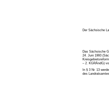
Der Sächsische La
Das Sächsische Ge
24. Juni 1993 (Säc
Kreisgebietsrefor
– 2. KGRÄndG) vom
In § 3 Nr. 13 werd
des Landratsamtes 