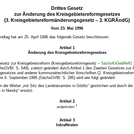
Drittes Gesetz
zur Änderung des Kreisgebietsreformgesetzes
(3. Kreisgebietsreformänderungsgesetz – 3. KGRÄndG)
Vom 23. Mai 1996
ndtag hat am 25. April 1996 das folgende Gesetz beschlossen:
Artikel 1
Änderung des Kreisgebietsreformgesetzes
setz zur Kreisgebietsreform (Kreisgebietsreformgesetz –
SächsKrGebRefG
hsGVBl. S. 549), zuletzt geändert durch Artikel 1 des Zweiten Gesetzes zur
mgesetzes und anderer kommunalrechtlicher Vorschriften (2. Kreisgebietsref
 6. September 1995 (SächsGVBl. S. 285) wird wie folgt geändert:
en die Wörter „mit Sitz des Landratsamtes in Görlitz“ gestrichen und durch die 
in Niesky“ ersetzt.
Artikel 2
1
aufgehoben
Artikel 3
Inkrafttreten