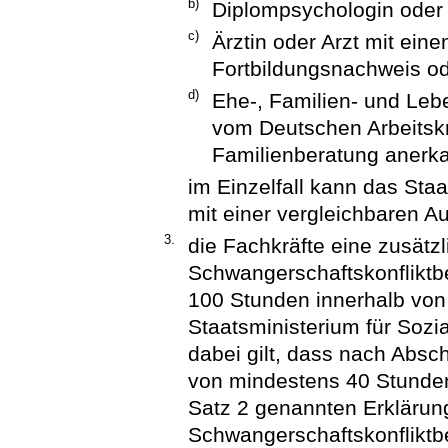
b)
Diplompsychologin oder
c)
Ärztin oder Arzt mit ein
Fortbildungsnachweis o
d)
Ehe-, Familien- und Lebe
vom Deutschen Arbeitskr
Familienberatung anerk
im Einzelfall kann das Staa
mit einer vergleichbaren A
3.
die Fachkräfte eine zusätzli
Schwangerschaftskonflikt
100 Stunden innerhalb von
Staatsministerium für Sozi
dabei gilt, dass nach Abs
von mindestens 40 Stunden
Satz 2 genannten Erklärung 
Schwangerschaftskonflikt