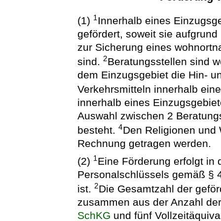
1
(1)
Innerhalb eines Einzugsg
gefördert, soweit sie aufgrund
zur Sicherung eines wohnortna
2
sind.
Beratungsstellen sind 
dem Einzugsgebiet die Hin- un
Verkehrsmitteln innerhalb ein
innerhalb eines Einzugsgebiet
Auswahl zwischen 2 Beratungss
4
besteht.
Den Religionen und
Rechnung getragen werden.
1
(2)
Eine Förderung erfolgt in
Personalschlüssels gemäß § 4
2
ist.
Die Gesamtzahl der geförd
zusammen aus der Anzahl der 
SchKG
und fünf Vollzeitäquiv