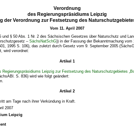
Verordnung
des Regierungspräsidiums Leipzig
g der Verordnung zur Festsetzung des Naturschutzgebiete
Vom 11. April 2007
6 und § 50 Abs. 1 Nr. 2 des Sächsischen Gesetzes über Naturschutz und Lan
urschutzgesetz –
SächsNatSchG
)) in der Fassung der Bekanntmachung vom 
01, 1995 S. 106), das zuletzt durch Gesetz vom 9. September 2005 (SächsG
, wird verordnet:
Artikel 1
s Regierungspräsidiums Leipzig zur Festsetzung des Naturschutzgebietes „B
chsABl. S. 836) wird wie folgt geändert:
n.
Artikel 2
ritt am Tage nach ihrer Verkündung in Kraft.
ril 2007
dium Leipzig
ent