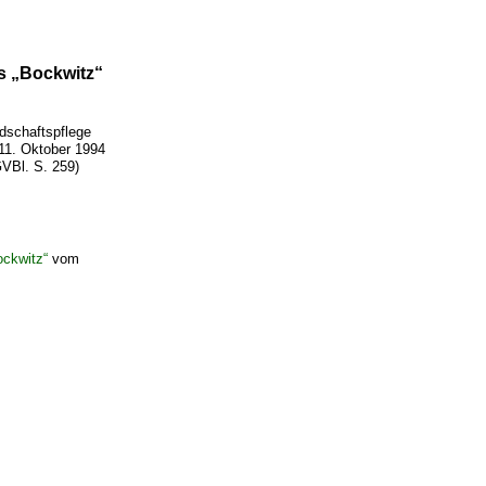
s „Bockwitz“
dschaftspflege
11. Oktober 1994
VBl. S. 259)
ockwitz“
vom