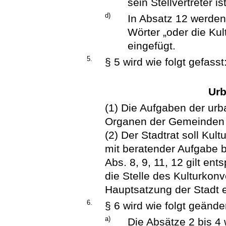
sein Stellvertreter ist
d)
In Absatz 12 werden
Wörter „oder die Kul
eingefügt.
5.
§ 5 wird wie folgt gefasst
Urb
(1) Die Aufgaben der ur
Organen der Gemeinde
(2) Der Stadtrat soll Kul
mit beratender Aufgabe b
Abs. 8, 9, 11, 12 gilt e
die Stelle des Kulturkon
Hauptsatzung der Stadt ei
6.
§ 6 wird wie folgt geänder
a)
Die Absätze 2 bis 4 