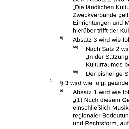
„Die ländlichen Kul
Zweckverbände gelte
Einrichtungen und 
hierüber trifft der Ku
b)
Absatz 3 wird wie fo
aa)
Nach Satz 2 wir
„In der Satzun
Kulturraumes be
bb)
Der bisherige S
3.
§ 3 wird wie folgt geänder
a)
Absatz 1 wird wie fol
„(1) Nach diesem Ge
einschließlich Mus
regionaler Bedeutun
und Rechtsform, au