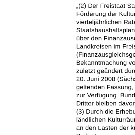
„(2) Der Freistaat S
Förderung der Kultu
vierteljährlichen R
Staatshaushaltspla
über den Finanzaus
Landkreisen im Frei
(Finanzausgleichsge
Bekanntmachung vom
zuletzt geändert du
20. Juni 2008 (Sächs
geltenden Fassung,
zur Verfügung. Bun
Dritter bleiben davo
(3) Durch die Erheb
ländlichen Kulturrä
an den Lasten der ku