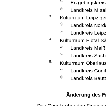
a)
Erzgebirgskreis
b)
Landkreis Mitt
3.
Kulturraum Leipzig
a)
Landkreis Nor
b)
Landkreis Leipz
4.
Kulturraum Elbtal-S
a)
Landkreis Mei
b)
Landkreis Säch
5.
Kulturraum Oberlaus
a)
Landkreis Görli
b)
Landkreis Baut
Änderung des F
Das Gesetz über den Finanza