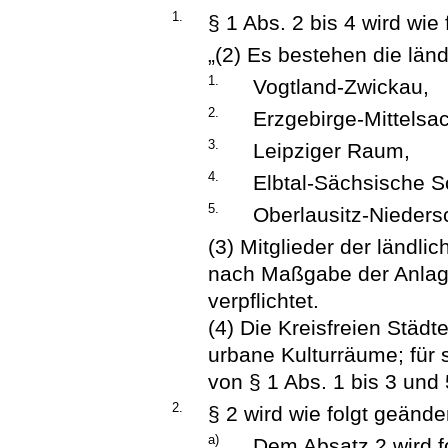
1.
§ 1 Abs. 2 bis 4 wird wie 
„(2) Es bestehen die län
1.
Vogtland-Zwickau,
2.
Erzgebirge-Mittelsa
3.
Leipziger Raum,
4.
Elbtal-Sächsische S
5.
Oberlausitz-Nieders
(3) Mitglieder der ländli
nach Maßgabe der Anlage.
verpflichtet.
(4) Die Kreisfreien Städ
urbane Kulturräume; für 
von § 1 Abs. 1 bis 3 und 5
2.
§ 2 wird wie folgt geänder
a)
Dem Absatz 2 wird f