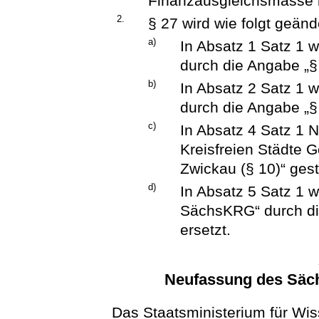
Finanzausgleichsmasse 
2.
§ 27 wird wie folgt geänd
a)
In Absatz 1 Satz 1 
durch die Angabe „§
b)
In Absatz 2 Satz 1 
durch die Angabe „§
c)
In Absatz 4 Satz 1 N
Kreisfreien Städte 
Zwickau (§ 10)“ gest
d)
In Absatz 5 Satz 1 
SächsKRG“ durch di
ersetzt.
Neufassung des Säc
Das Staatsministerium für Wi