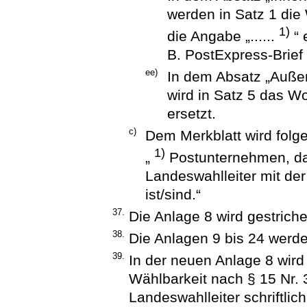
werden in Satz 1 die
1)
die Angabe „......
“ 
B. PostExpress-Brief
ee)
In dem Absatz „Auße
wird in Satz 5 das Wo
ersetzt.
c)
Dem Merkblatt wird folg
1)
„
Postunternehmen, da
Landeswahlleiter mit der
ist/sind.“
37.
Die Anlage 8 wird gestriche
38.
Die Anlagen 9 bis 24 werde
39.
In der neuen Anlage 8 wird
Wählbarkeit nach § 15 Nr
Landeswahlleiter schriftlich