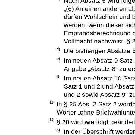
Nach Absatz 5 wird folge
„(6) An einen anderen a
dürfen Wahlschein und B
werden, wenn dieser sic
Empfangsberechtigung du
Vollmacht nachweist. § 2
d)
Die bisherigen Absätze 6
e)
Im neuen Absatz 9 Satz 1
Angabe „Absatz 8“ zu er
f)
Im neuen Absatz 10 Satz
Satz 1 und 2 und Absatz
und 2 sowie Absatz 9“ z
11.
In § 25 Abs. 2 Satz 2 wer
Wörter „ohne Briefwahlunte
12.
§ 28 wird wie folgt geändert
a)
In der Überschrift werd