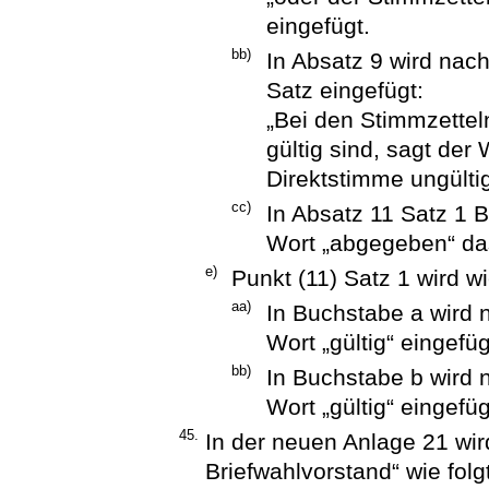
eingefügt.
bb)
In Absatz 9 wird nac
Satz eingefügt:
„Bei den Stimmzettel
gültig sind, sagt der
Direktstimme ungültig 
cc)
In Absatz 11 Satz 1 B
Wort „abgegeben“ das
e)
Punkt (11) Satz 1 wird wi
aa)
In Buchstabe a wird 
Wort „gültig“ eingefüg
bb)
In Buchstabe b wird
Wort „gültig“ eingefüg
45.
In der neuen Anlage 21 wird
Briefwahlvorstand“ wie folg