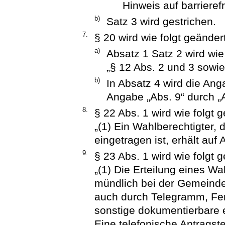
Hinweis auf barrieref
b)
Satz 3 wird gestrichen.
7.
§ 20 wird wie folgt geändert
a)
Absatz 1 Satz 2 wird wie 
„§ 12 Abs. 2 und 3 sowie
b)
In Absatz 4 wird die Ang
Angabe „Abs. 9“ durch „A
8.
§ 22 Abs. 1 wird wie folgt g
„(1) Ein Wahlberechtigter, 
eingetragen ist, erhält auf
9.
§ 23 Abs. 1 wird wie folgt g
„(1) Die Erteilung eines Wa
mündlich bei der Gemeinde 
auch durch Telegramm, Fer
sonstige dokumentierbare e
Eine telefonische Antragste