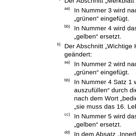
Der Abschnitt „Merkblatt 
aa)
In Nummer 3 wird na
„grünen“ eingefügt.
bb)
In Nummer 4 wird das
„gelben“ ersetzt.
b)
Der Abschnitt „Wichtige H
geändert:
aa)
In Nummer 2 wird na
„grünen“ eingefügt.
bb)
In Nummer 4 Satz 1 
auszufüllen“ durch d
nach dem Wort „bedi
„sie muss das 16. Le
cc)
In Nummer 5 wird das
„gelben“ ersetzt.
dd)
In dem Absatz „Inner