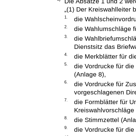
Die Absätze 1 und 2 werd
„(1) Der Kreiswahlleiter 
1.
die Wahlscheinvordru
2.
die Wahlumschläge fü
3.
die Wahlbriefumschl
Dienstsitz das Briefw
4.
die Merkblätter für di
5.
die Vordrucke für di
(Anlage 8),
6.
die Vordrucke für Z
vorgeschlagenen Dire
7.
die Formblätter für U
Kreiswahlvorschläge 
8.
die Stimmzettel (Anla
9.
die Vordrucke für di