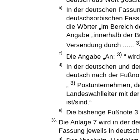
b)
In der deutschen Fassun
deutschsorbischen Fass
die Wörter „im Bereich 
Angabe „innerhalb der B
3
Versendung durch ......
c)
3)
Die Angabe „An:
“ wir
d)
In der deutschen und de
deutsch nach der Fußnot
3)
„
Postunternehmen, da
Landeswahlleiter mit der
ist/sind.“
e)
Die bisherige Fußnote 3
36.
Die Anlage 7 wird in der d
Fassung jeweils in deutsch
a)