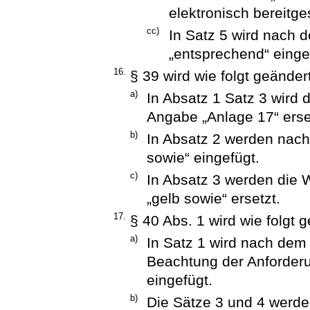
elektronisch bereitge
cc)
In Satz 5 wird nach 
„entsprechend“ einge
16.
§ 39 wird wie folgt geändert
a)
In Absatz 1 Satz 3 wird 
Angabe „Anlage 17“ erse
b)
In Absatz 2 werden nach
sowie“ eingefügt.
c)
In Absatz 3 werden die W
„gelb sowie“ ersetzt.
17.
§ 40 Abs. 1 wird wie folgt 
a)
In Satz 1 wird nach dem
Beachtung der Anforder
eingefügt.
b)
Die Sätze 3 und 4 werde