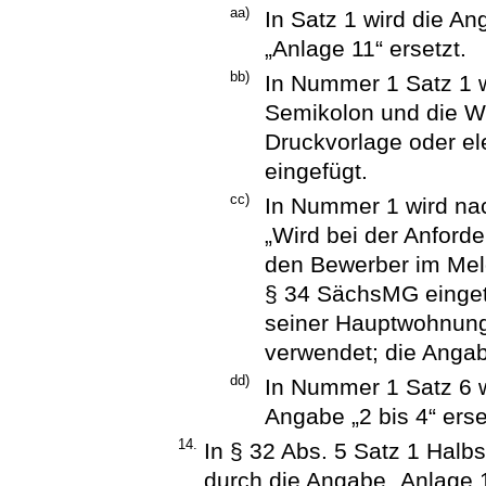
aa)
In Satz 1 wird die A
„Anlage 11“ ersetzt.
bb)
In Nummer 1 Satz 1 w
Semikolon und die Wö
Druckvorlage oder ele
eingefügt.
cc)
In Nummer 1 wird nac
„Wird bei der Anford
den Bewerber im Meld
§ 34 SächsMG eingetra
seiner Hauptwohnung 
verwendet; die Angab
dd)
In Nummer 1 Satz 6 w
Angabe „2 bis 4“ erse
14.
In § 32 Abs. 5 Satz 1 Halb
durch die Angabe „Anlage 1