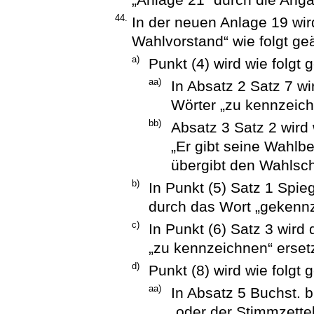
44.
In der neuen Anlage 19 wird
Wahlvorstand“ wie folgt ge
a)
Punkt (4) wird wie folgt 
aa)
In Absatz 2 Satz 7 wi
Wörter „zu kennzeich
bb)
Absatz 3 Satz 2 wird 
„Er gibt seine Wahlb
übergibt den Wahlsc
b)
In Punkt (5) Satz 1 Spieg
durch das Wort „gekennz
c)
In Punkt (6) Satz 3 wird
„zu kennzeichnen“ ersetz
d)
Punkt (8) wird wie folgt 
aa)
In Absatz 5 Buchst. 
„oder der Stimmzettel