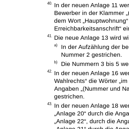
40.
In der neuen Anlage 11 w
Bewerber in der Klammer „
dem Wort „Hauptwohnung“ 
Erreichbarkeitsanschrift“ ei
41.
Die neue Anlage 13 wird wi
a)
In der Aufzählung der b
Nummer 2 gestrichen.
b)
Die Nummern 3 bis 5 we
42.
In der neuen Anlage 16 we
Wahlrechts“ die Wörter „im
Angaben „(Nummer und Nam
gestrichen.
43.
In der neuen Anlage 18 we
„Anlage 20“ durch die Ang
„Anlage 22“, durch die Ang
„Anlage 21“ durch die Anga