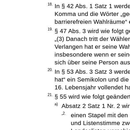
18.
In § 42 Abs. 1 Satz 1 wer
Komma und die Wörter „geg
barrierefreien Wahlräume“ 
19.
§ 47 Abs. 3 wird wie folgt g
„(3) Danach tritt der Wähl
Verlangen hat er seine Wa
insbesondere wenn er seine
sich über seine Person au
20.
In § 53 Abs. 3 Satz 3 wer
hat“ ein Semikolon und die
16. Lebensjahr vollendet h
21.
§ 55 wird wie folgt geändert
a)
Absatz 2 Satz 1 Nr. 2 wir
„2.
einen Stapel mit den 
und Listenstimme zwei