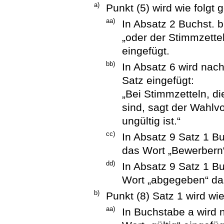
a)
Punkt (5) wird wie folgt 
aa)
In Absatz 2 Buchst. 
„oder der Stimmzettel
eingefügt.
bb)
In Absatz 6 wird nac
Satz eingefügt:
„Bei Stimmzetteln, di
sind, sagt der Wahlv
ungültig ist.“
cc)
In Absatz 9 Satz 1 B
das Wort „Bewerbern“
dd)
In Absatz 9 Satz 1 Bu
Wort „abgegeben“ das
b)
Punkt (8) Satz 1 wird wie
aa)
In Buchstabe a wird 