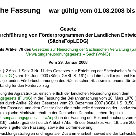
che Fassung
war gültig vom 01.08.2008 bis
Gesetz
urchführung von Förderprogrammen der Ländlichen Entwi
(SächsFöpLEDG)
als Artikel 78 des
Gesetzes zur Neuordnung der Sächsischen Verwaltung (S
Verwaltungsneuordnungsgesetz – SächsVwNG)
Vom 29. Januar 2008
n § 2 Abs. 1 Satz 3 Nr. 11 des Gesetzes zur Errichtung der Sächsischen Auf
dbankG
) vom 19. Juni 2003 (SächsGVBl. S. 161) sind die Landkreise und Kre
s geltenden Förderbestimmungen des Sächsischen Staatsministeriums für U
tändig für den Fördervollzug
ung der Agrarstruktur, einschließlich der ländlichen Neuordnung nach dem
ngsgesetz
(
FlurbG
) in der Fassung der Bekanntmachung vom 16. März 1976 (B
ert durch Artikel 22 des Gesetzes vom 20. Dezember 2007 (BGBl. I S. 3150, 3
nden Fassung, und dem Gesetz über die strukturelle Anpassung der Landwirtsc
kologische Marktwirtschaft in der Deutschen Demokratischen Republik
aftsanpassungsgesetz
–
LwAnpG
) in der Fassung der Bekanntmachung vom 3.
418), zuletzt geändert durch Artikel 7 Abs. 45 des Gesetzes vom 19. Juni 200
 jeweils geltenden Fassung, sowie der Dorferneuerung,
twicklungsstrategien und regionaler Zusammenarbeit, soweit sie der Entwickl