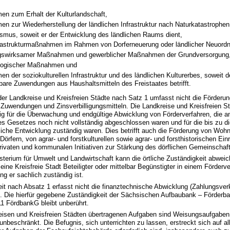
n zum Erhalt der Kulturlandschaft,
 zur Wiederherstellung der ländlichen Infrastruktur nach Naturkatastrophen
smus, soweit er der Entwicklung des ländlichen Raums dient,
nfrastrukturmaßnahmen im Rahmen von Dorferneuerung oder ländlicher Neuord
gswirksamer Maßnahmen und gewerblicher Maßnahmen der Grundversorgung
logischer Maßnahmen und
 der soziokulturellen Infrastruktur und des ländlichen Kulturerbes, soweit d
bare Zuwendungen aus Haushaltsmitteln des Freistaates betrifft.
der Landkreise und Kreisfreien Städte nach Satz 1 umfasst nicht die Förderu
Zuwendungen und Zinsverbilligungsmitteln. Die Landkreise und Kreisfreien St
g für die Überwachung und endgültige Abwicklung von Förderverfahren, die 
ses Gesetzes noch nicht vollständig abgeschlossen waren und für die bis zu 
liche Entwicklung zuständig waren. Dies betrifft auch die Förderung von Woh
Dörfern, von agrar- und forstkulturellen sowie agrar- und forsthistorischen Ei
rivaten und kommunalen Initiativen zur Stärkung des dörflichen Gemeinschaf
sterium für Umwelt und Landwirtschaft kann die örtliche Zuständigkeit abwei
eine Kreisfreie Stadt Beteiligter oder mittelbar Begünstigter in einem Förderver
g er sachlich zuständig ist.
eit nach Absatz 1 erfasst nicht die finanztechnische Abwicklung (Zahlungsver
Die hierfür gegebene Zuständigkeit der Sächsischen Aufbaubank – Förderba
11 FördbankG bleibt unberührt.
reisen und Kreisfreien Städten übertragenen Aufgaben sind Weisungsaufgaben
unbeschränkt. Die Befugnis, sich unterrichten zu lassen, erstreckt sich auf al