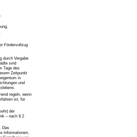
,
nung,
,
er Fördervollzug
ng durch Vergabe
ädte sind
am Tage des
diesem Zeitpunkt
neigentum in
nrichtungen und
tslebens.
chend regeln, wenn
fahren ist, für
kehr) der
nk – nach § 2
. Das
le Informationen,