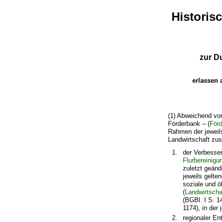
Historis
zur D
erlassen 
(1) Abweichend vo
Förderbank – (
För
Rahmen der jeweil
Landwirtschaft zus
der Verbesser
Flurbereinigu
zuletzt geänd
jeweils gelte
soziale und ö
(
Landwirtsch
(BGBl. I S. 1
1174), in der
regionaler En