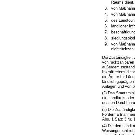
Raums dient,
von Maßnahme
von Maßnahmen
des Landtouri
ländlicher I
beschäftigun
siedlungsöko
von Maßnahmen
nichtrückzahl
Die Zuständigkeit 
von rückzahlbaren 
außerdem zuständi
Inkrafttretens die
die Ämter für Länd
ländlich geprägten 
Anlagen und von p
(2) Das Staatsmini
ein Landkreis oder 
dessen Durchführun
(3) Die Zuständigk
Fördermaßnahmen. 
Abs. 1 Satz 3 Nr. 
(4) Die den Landk
Weisungsrecht ist 