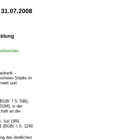
 31.07.2008
cklung
ächsisches
baubank –
isfreien Städte im
mwelt und
GBl. I S. 546),
184), in der
haft an die
 Juli 1991
1 (BGBl. I S. 1149,
ung des ländlichen