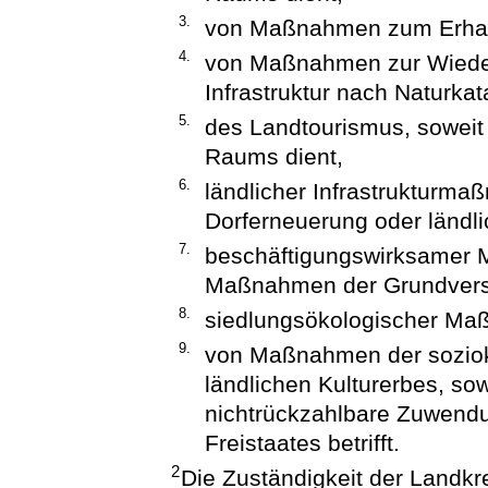
3.
von Maßnahmen zum Erhalt 
4.
von Maßnahmen zur Wiederh
Infrastruktur nach Naturka
5.
des Landtourismus, soweit 
Raums dient,
6.
ländlicher Infrastruktur
Dorferneuerung oder ländl
7.
beschäftigungswirksamer 
Maßnahmen der Grundvers
8.
siedlungsökologischer M
9.
von Maßnahmen der soziokul
ländlichen Kulturerbes, sow
nichtrückzahlbare Zuwendu
Freistaates betrifft.
2
Die Zuständigkeit der Landkr