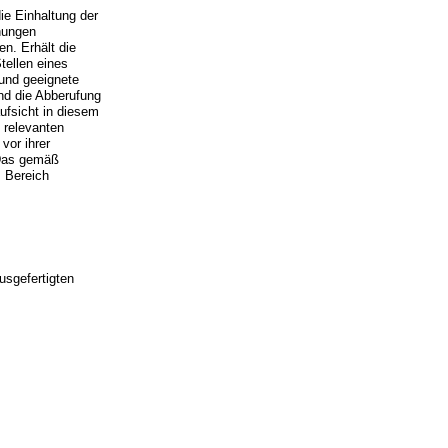
die Einhaltung der
chungen
n. Erhält die
tellen eines
 und geeignete
nd die Abberufung
aufsicht in diesem
 relevanten
vor ihrer
 Das gemäß
 Bereich
usgefertigten