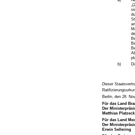
„(
si
du
St
an
Ma
de
Be
Be
Be
Ab
pl
b)
Di
Dieser Staatsvertr
Ratifizierungsurku
Berlin, den 28. N
Für das Land Br
Der Ministerpräsi
Matthias Platzeck
Für das Land Me
Der Ministerpräsi
Erwin Sellering