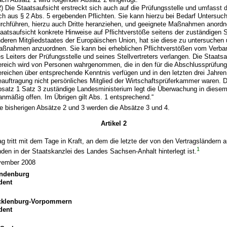
2) Die Staatsaufsicht erstreckt sich auch auf die Prüfungsstelle und umfasst 
ch aus § 2 Abs. 5 ergebenden Pflichten. Sie kann hierzu bei Bedarf Untersu
rchführen, hierzu auch Dritte heranziehen, und geeignete Maßnahmen anordne
aatsaufsicht konkrete Hinweise auf Pflichtverstöße seitens der zuständigen S
deren Mitgliedstaates der Europäischen Union, hat sie diese zu untersuchen
ßnahmen anzuordnen. Sie kann bei erheblichen Pflichtverstößen vom Verba
s Leiters der Prüfungsstelle und seines Stellvertreters verlangen. Die Staats
reich wird von Personen wahrgenommen, die in den für die Abschlussprüfung
reichen über entsprechende Kenntnis verfügen und in den letzten drei Jahren 
auftragung nicht persönliches Mitglied der Wirtschaftsprüferkammer waren.
satz 1 Satz 3 zuständige Landesministerium legt die Überwachung in diesem
anmäßig offen. Im Übrigen gilt Abs. 1 entsprechend.“
e bisherigen Absätze 2 und 3 werden die Absätze 3 und 4.
Artikel 2
ag tritt mit dem Tage in Kraft, an dem die letzte der von den Vertragsländern a
1
nden in der Staatskanzlei des Landes Sachsen-Anhalt hinterlegt ist.
ovember 2008
andenburg
dent
cklenburg-Vorpommern
dent