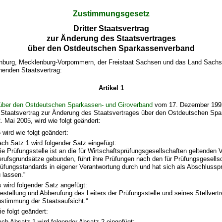
Zustimmungsgesetz
Dritter Staatsvertrag
zur Änderung des Staatsvertrages
über den Ostdeutschen Sparkassenverband
nburg, Mecklenburg-Vorpommern, der Freistaat Sachsen und das Land Sachs
henden Staatsvertrag:
Artikel 1
 über den Ostdeutschen Sparkassen- und Giroverband
vom 17. Dezember 1992,
 Staatsvertrag zur Änderung des Staatsvertrages über den Ostdeutschen Spa
 Mai 2005, wird wie folgt geändert:
 wird wie folgt geändert:
ch Satz 1 wird folgender Satz eingefügt:
ie Prüfungsstelle ist an die für Wirtschaftsprüfungsgesellschaften geltenden 
rufsgrundsätze gebunden, führt ihre Prüfungen nach den für Prüfungsgesells
üfungsstandards in eigener Verantwortung durch und hat sich als Abschlussprü
 lassen.“
 wird folgender Satz angefügt:
estellung und Abberufung des Leiters der Prüfungsstelle und seines Stellvertr
stimmung der Staatsaufsicht.“
ie folgt geändert:
ch Absatz 1 wird folgender Absatz 2 eingefügt: