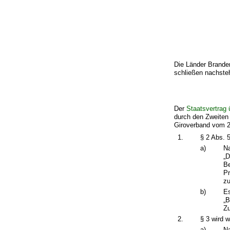
Die Länder Brande
schließen nachste
Der
Staatsvertrag
durch den Zweiten
Giroverband vom 2.
1.
§ 2 Abs. 5
a)
Na
„D
Be
Pr
zu
b)
Es
„B
Zu
2.
§ 3 wird w
a)
Na