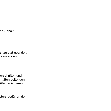
en-Anhalt
 zuletzt geändert
rkassen- und
Vorschriften und
chaften geltenden
fer registrieren
eters bedürfen der