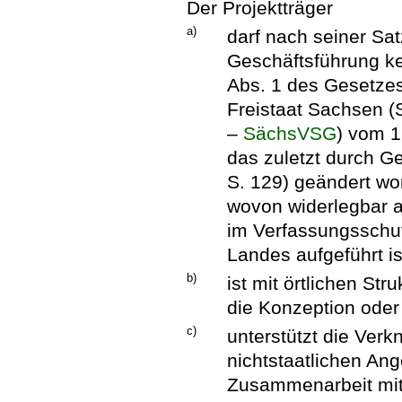
Der Projektträger
a)
darf nach seiner Sa
Geschäftsführung k
Abs. 1 des Gesetze
Freistaat Sachsen 
–
SächsVSG
) vom 1
das zuletzt durch G
S. 129) geändert wor
wovon widerlegbar a
im Verfassungsschu
Landes aufgeführt is
b)
ist mit örtlichen St
die Konzeption oder
c)
unterstützt die Verk
nichtstaatlichen An
Zusammenarbeit mit