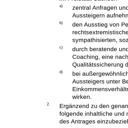
a)
zentral Anfragen und
Aussteigern aufnehm
b)
den Ausstieg von Pe
rechtsextremistisch
sympathisierten, so
c)
durch beratende und
Coaching, eine nach
Qualitätssicherung 
d)
bei außergewöhnlic
Aussteigers unter 
Einkommensverhältn
wirken.
2.
Ergänzend zu den genan
folgende inhaltliche und
des Antrages einzubezie