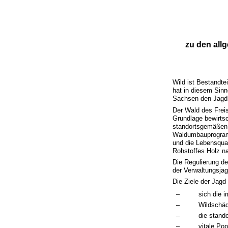
zu den all
Wild ist Bestandte
hat in diesem Sinn
Sachsen den Jagdb
Der Wald des Frei
Grundlage bewirtsc
standortsgemäßen,
Waldumbauprogramm 
und die Lebensqua
Rohstoffes Holz na
Die Regulierung de
der Verwaltungsjag
Die Ziele der Jagd
–
sich die
–
Wildschäd
–
die stando
–
vitale Pop