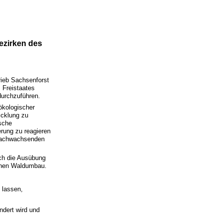
ezirken des
rieb Sachsenforst
 Freistaates
durchzuführen.
ökologischer
icklung zu
sche
erung zu reagieren
 nachwachsenden
rch die Ausübung
ichen Waldumbau.
 lassen,
ändert wird und