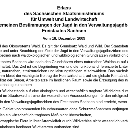
Erlass
des Sächsischen Staatsministeriums
für Umwelt und Landwirtschaft
gemeinen Bestimmungen der Jagd in den Verwaltungsjagdb
Freistaates Sachsen
Vom 18. Dezember 2009
il des Ökosystems Wald. Es gilt der Grundsatz Wald und Wild. Der Staatsbet
e und unter Beachtung der Ziele der Jagd in den Verwaltungsjagdbezirken des
etrieb nach waldökologischen und wildbiologischen Grundsätzen vorbildlich 
staates Sachsen wird nach den Grundsätzen eines naturnahen Waldbaus auf 
haftet. Das Ziel ist die Begründung von und die funktional differenzierte Entw
 naturnahen, strukturreichen und leistungsfähigen Mischwäldern. Das sächsi
bleibt der wichtigste Beitrag der Forstwirtschaft, auf die globale Klimaänd
lität der Bürger, Arbeitsplätze im ländlichen Raum sowie die Erzeugung des
chhaltig zu sichern.
r Wildbestände auf eine ökologisch und wirtschaftlich tragbare Wilddichte du
d im Staatswald ist eine der wesentlichen Voraussetzungen für den erfolgre
 in den Verwaltungsjagdbezirken des Freistaates Sachsen sind erreicht, wenn
 im Gebiet vorkommenden Hauptbaumarten ohne Schutzmaßnahmen verjüngen
en ein wirtschaftlich tragbares Maß nicht überschreiten,
rtstypische Flora in ihrer Artenvielfalt durch Wildverbiss nicht wesentlich ver
ulationen jagdbarer Wildtierarten vorhanden sind.