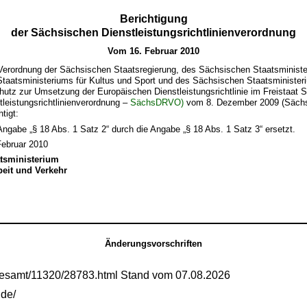
Berichtigung
der Sächsischen Dienstleistungsrichtlinienverordnung
Vom 16. Februar 2010
r Verordnung der Sächsischen Staatsregierung, des Sächsischen Staatsminist
taatsministeriums für Kultus und Sport und des Sächsischen Staatsministeri
hutz zur Umsetzung der Europäischen Dienstleistungsrichtlinie im Freistaat 
leistungsrichtlinienverordnung –
SächsDRVO)
vom 8. Dezember 2009 (Sächs
htigt:
 Angabe „§ 18 Abs. 1 Satz 2“ durch die Angabe „§ 18 Abs. 1 Satz 3“ ersetzt.
Februar 2010
tsministerium
rbeit und Verkehr
Änderungsvorschriften
gesamt/11320/28783.html Stand vom 07.08.2026
.de/