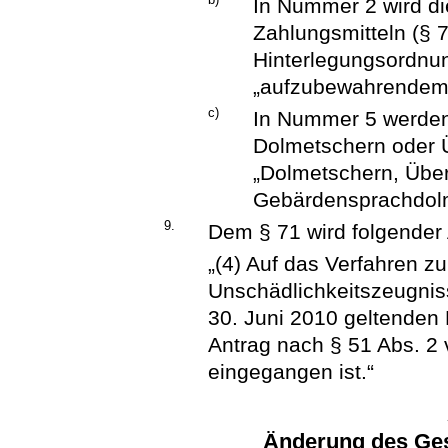
In Nummer 2 wird d
Zahlungsmitteln (§ 7
Hinterlegungsordnun
„aufzubewahrendem 
c)
In Nummer 5 werden
Dolmetschern oder Ü
„Dolmetschern, Übe
Gebärdensprachdolm
9.
Dem § 71 wird folgender 
„(4) Auf das Verfahren zu
Unschädlichkeitszeugnis
30. Juni 2010 geltende
Antrag nach § 51 Abs. 2
eingegangen ist.“
Änderung des Ges