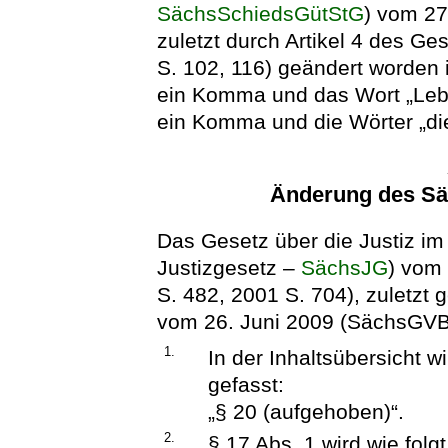
SächsSchiedsGütStG
) vom 27
zuletzt durch Artikel 4 des 
S. 102, 116) geändert worden
ein Komma und das Wort „Leb
ein Komma und die Wörter „die
Änderung des Sä
Das Gesetz über die Justiz i
Justizgesetz –
SächsJG
) vom
S. 482, 2001 S. 704), zuletzt 
vom 26. Juni 2009 (SächsGVBl.
1.
In der Inhaltsübersicht w
gefasst:
„§ 20 (aufgehoben)“.
2.
§ 17 Abs. 1 wird wie folg