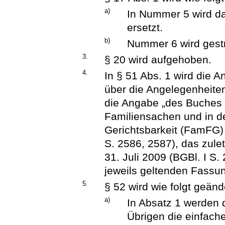
a)
In Nummer 5 wird da
ersetzt.
b)
Nummer 6 wird gest
3.
§ 20 wird aufgehoben.
4.
In § 51 Abs. 1 wird die 
über die Angelegenheiten 
die Angabe „des Buches 
Familiensachen und in de
Gerichtsbarkeit (FamFG)
S. 2586, 2587), das zule
31. Juli 2009 (BGBl. I S.
jeweils geltenden Fassun
5.
§ 52 wird wie folgt geänd
a)
In Absatz 1 werden 
Übrigen die einfache