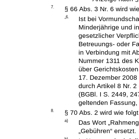
7.
§ 66 Abs. 3 Nr. 6 wird wie
„6.
Ist bei Vormundscha
Minderjährige und i
gesetzlicher Verpfl
Betreuungs- oder Fam
in Verbindung mit A
Nummer 1311 des Ko
über Gerichtskoste
17. Dezember 2008 (
durch Artikel 8 Nr. 
(BGBl. I S. 2449, 24
geltenden Fassung,
8.
§ 70 Abs. 2 wird wie folg
a)
Das Wort „Rahmenge
„Gebühren“ ersetzt.
b)