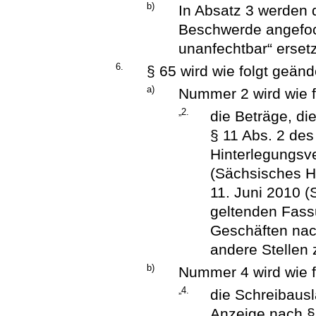
b)
In Absatz 3 werden d
Beschwerde angefoch
unanfechtbar“ ersetz
6.
§ 65 wird wie folgt geänd
a)
Nummer 2 wird wie f
„2.
die Beträge, d
§ 11 Abs. 2 de
Hinterlegungsv
(Sächsisches H
11. Juni 2010 (
geltenden Fass
Geschäften nac
andere Stellen 
b)
Nummer 4 wird wie f
„4.
die Schreibaus
Anzeige nach §