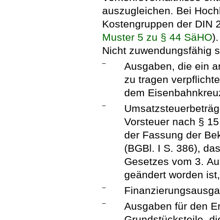
auszugleichen. Bei Hoc
Kostengruppen der DIN 2
Muster 5 zu § 44 SäHO
).
Nicht zuwendungsfähig s
–
Ausgaben, die ein a
zu tragen verpflicht
dem Eisenbahnkreuz
–
Umsatzsteuerbeträge
Vorsteuer nach § 1
der Fassung der Be
(BGBl. I S. 386), das
Gesetzes vom 3. Aug
geändert worden ist
–
Finanzierungsausga
–
Ausgaben für den E
Grundstücksteile, di