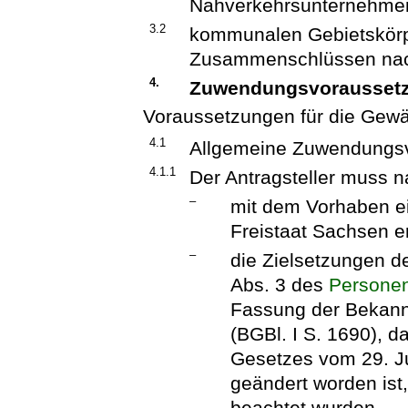
Nahverkehrsunternehmen
3.2
kommunalen Gebietskörp
Zusammenschlüssen nac
4.
Zuwendungsvorausset
Voraussetzungen für die Gew
4.1
Allgemeine Zuwendungs
4.1.1
Der Antragsteller muss 
–
mit dem Vorhaben e
Freistaat Sachsen er
–
die Zielsetzungen 
Abs. 3 des
Persone
Fassung der Bekan
(BGBl. I S. 1690), d
Gesetzes vom 29. Ju
geändert worden ist
beachtet wurden,