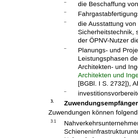
–
die Beschaffung von
–
Fahrgastabfertigung
–
die Ausstattung von
Sicherheitstechnik,
der ÖPNV-Nutzer die
–
Planungs- und Proje
Leistungsphasen der
Architekten- und Ing
Architekten und Ing
[BGBl. I S. 2732]),
–
investitionsvorbere
3.
Zuwendungsempfänge
Zuwendungen können folgende
3.1
Nahverkehrsunternehme
Schieneninfrastrukturu