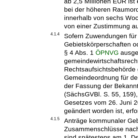
ab 2,5 Millionen EUR ist
bei der höheren Raumord
innerhalb von sechs Woch
von einer Zustimmung a
4.1.4
Sofern Zuwendungen fü
Gebietskörperschaften 
§ 4 Abs. 1
ÖPNVG
ausger
gemeindewirtschaftsrech
Rechtsaufsichtsbehörde 
Gemeindeordnung für de
der Fassung der Bekann
(SächsGVBl. S. 55, 159), 
Gesetzes vom 26. Juni 2
geändert worden ist, erfo
4.1.5
Anträge kommunaler Geb
Zusammenschlüsse nach
sind spätestens am 1. D