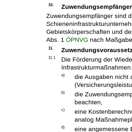
10.
Zuwendungsempfänge
Zuwendungsempfänger sind di
Schieneninfrastrukturuntern
Gebietskörperschaften und d
Abs. 1
ÖPNVG
nach Maßgabe
11.
Zuwendungsvorausset
11.1
Die Förderung der Wiede
Infrastrukturmaßnahmen 
a)
die Ausgaben nicht
(Versicherungsleist
b)
die Zuwendungsempf
beachten,
c)
eine Kostenberech
analog Maßnahmepla
d)
eine angemessene E