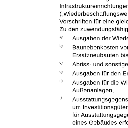
Infrastruktureinrichtun
(„Wiederbeschaffungswert
Vorschriften für eine gle
Zu den zuwendungsfähig
a)
Ausgaben der Wieder
b)
Baunebenkosten von
Ersatzneubauten bi
c)
Abriss- und sonsti
d)
Ausgaben für den Er
e)
Ausgaben für die Wi
Außenanlagen,
f)
Ausstattungsgegens
um Investitionsgüter
für Ausstattungsgege
eines Gebäudes erfo