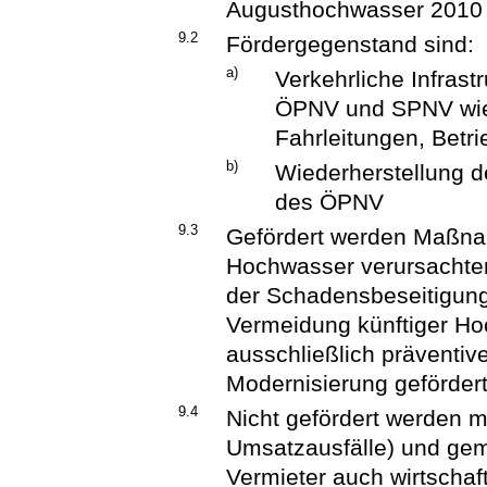
Augusthochwasser 2010 
9.2
Fördergegenstand sind:
a)
Verkehrliche Infrast
ÖPNV und SPNV wie 
Fahrleitungen, Betr
b)
Wiederherstellung d
des ÖPNV
9.3
Gefördert werden Maßna
Hochwasser verursachte
der Schadensbeseitigu
Vermeidung künftiger H
ausschließlich präventi
Modernisierung geförder
9.4
Nicht gefördert werden m
Umsatzausfälle) und gemi
Vermieter auch wirtschaft