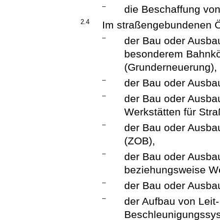
–
die Beschaffung vo
2.4
Im straßengebundenen Ö
–
der Bau oder Ausba
besonderem Bahnkör
(Grunderneuerung),
–
der Bau oder Ausba
–
der Bau oder Ausbau
Werkstätten für St
–
der Bau oder Ausba
(ZOB),
–
der Bau oder Ausbau
beziehungsweise W
–
der Bau oder Ausbau
–
der Aufbau von Leit-
Beschleunigungssys