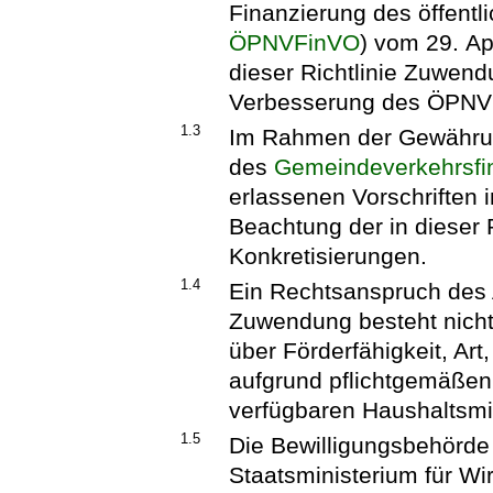
Finanzierung des öffent
ÖPNVFinVO
) vom 29. Ap
dieser Richtlinie Zuwen
Verbesserung des ÖPNV 
1.3
Im Rahmen der Gewährun
des
Gemeindeverkehrsfi
erlassenen Vorschriften 
Beachtung der in dieser
Konkretisierungen.
1.4
Ein Rechtsanspruch des 
Zuwendung besteht nicht
über Förderfähigkeit, A
aufgrund pflichtgemäße
verfügbaren Haushaltsmit
1.5
Die Bewilligungsbehörd
Staatsministerium für Wir