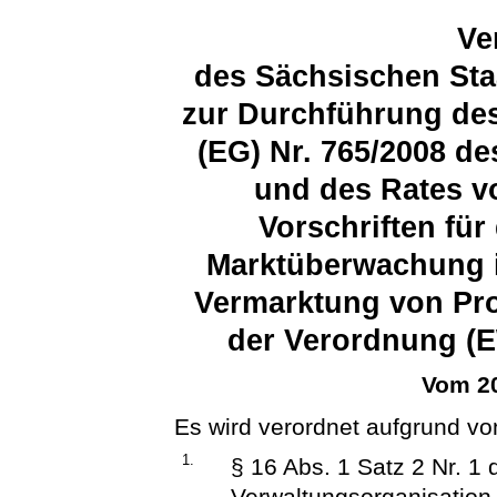
Ve
des Sächsischen Sta
zur Durchführung des
(EG) Nr. 765/2008 d
und des Rates vo
Vorschriften für
Marktüberwachung 
Vermarktung von Pr
der Verordnung (E
Vom 20
Es wird verordnet aufgrund vo
1.
§ 16 Abs. 1 Satz 2 Nr. 1
Verwaltungsorganisation