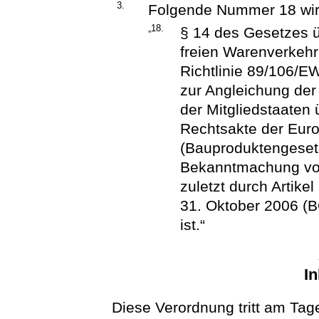
3.
Folgende Nummer 18 wir
„18.
§ 14 des Gesetzes ü
freien Warenverkeh
Richtlinie 89/106/
zur Angleichung der
der Mitgliedstaaten
Rechtsakte der Eur
(Bauproduktengeset
Bekanntmachung vom 
zuletzt durch Artik
31. Oktober 2006 (B
ist.“
In
Diese Verordnung tritt am Tage