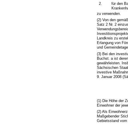
2.
für den B
Krankenha
zu verwenden.
(2) Von den gemäß
Satz 2 Nr. 2 einzu
Verwendungsbereic
Investitionsprojek
Landkreis zu erste
Erlangung von Förd
und Gemeindetage
(3) Bei den inves
Buchst. a ist der
gewährleisten. Ins
Sächsischen Staat
investive Maßnahm
9. Januar 2008 (S
(1) Die Höhe der Z
Einwohner der jewe
(2) Als Einwohnerz
Maßgebender Sticht
Gebietsstand vom 