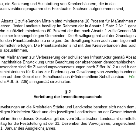
au, die Sanierung und Ausstattung von Krankenhäusern, die in das
usinvestitionsprogramm des Freistaates Sachsen aufgenommen sind,
 Absatz 1 zufließenden Mitteln sind mindestens 10 Prozent für Maßnahmen 
setzen. Jeder Landkreis bewilligt im Rahmen der in Absatz 1 Satz 2 Nr. 1 gen
he zusätzlich mindestens 60 Prozent der ihm nach Absatz 1 zufließenden Mit
te seiner kreisangehörigen Gemeinden. Die Bewilligung hat auf der Grundlage
llenden Prioritätenlisten zu erfolgen. Die Bewilligung kann auch zum Eigenmitt
ermitteln erfolgen. Die Prioritätenlisten sind mit den Kreisverbänden des Sä
s abzustimmen.
tiven Maßnahmen zur Verbesserung der schulischen Infrastruktur gemäß Absat
en nachhaltige Entwicklung unter Beachtung der absehbaren demographischen
besondere sind die Zuwendungsvoraussetzungen nach Ziffer IV. 2 a und b der 
sministeriums für Kultus zur Förderung zur Gewährung von zweckgebunden
en auf dem Gebiet des Schulhausbaus (Förderrichtlinie Schulhausbau –
För
ächsABl. S. 206) sinngemäß einzuhalten.
§ 2
Verteilung der Investitionspauschale
uweisungen an die Kreisfreien Städte und Landkreise bemisst sich nach dem A
iligen Kreisfreien Stadt und des jeweiligen Landkreises an der Gesamteinwoh
ahl im Sinne dieses Gesetzes gilt die vom Statistischen Landesamt ermittelt
ag für die Feststellung ist der 31. Dezember des Vorvorjahres, umgerechnet
1. Januar des Ausgleichsjahres.