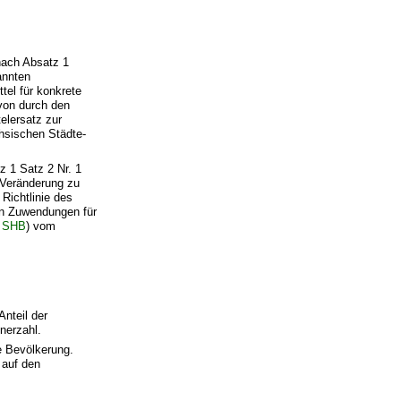
nach Absatz 1
annten
tel für konkrete
 von durch den
elersatz zur
chsischen Städte-
z 1 Satz 2 Nr. 1
 Veränderung zu
Richtlinie des
en Zuwendungen für
i SHB
) vom
nteil der
nerzahl.
e Bevölkerung.
 auf den