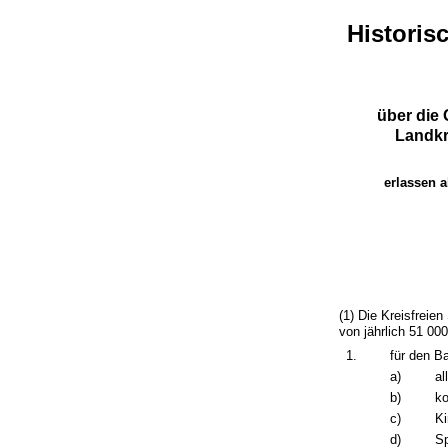
Histori
über die 
Landkr
erlassen 
(1) Die Kreisfreie
von jährlich 51 00
1.
für den B
a)
al
b)
k
c)
Ki
d)
Sp