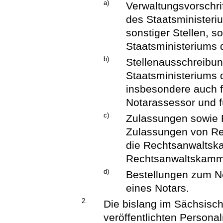
a)
Verwaltungsvorschr
des Staatsministeri
sonstiger Stellen, s
Staatsministeriums 
b)
Stellenausschreibung
Staatsministeriums d
insbesondere auch f
Notarassessor und f
c)
Zulassungen sowie 
Zulassungen von Re
die Rechtsanwaltsk
Rechtsanwaltskamm
d)
Bestellungen zum N
eines Notars.
2.
Die bislang im Sächsische
veröffentlichten Persona