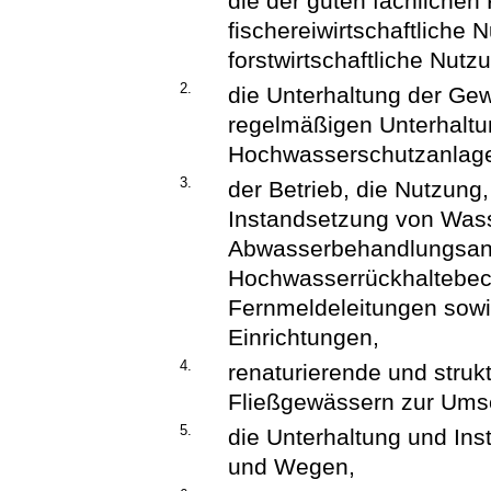
die der guten fachlichen
fischereiwirtschaftlich
forstwirtschaftliche Nutz
2.
die Unterhaltung der G
regelmäßigen Unterhaltu
Hochwasserschutzanlag
3.
der Betrieb, die Nutzung,
Instandsetzung von Was
Abwasserbehandlungsanl
Hochwasserrückhaltebec
Fernmeldeleitungen sow
Einrichtungen,
4.
renaturierende und str
Fließgewässern zur Umse
5.
die Unterhaltung und Ins
und Wegen,