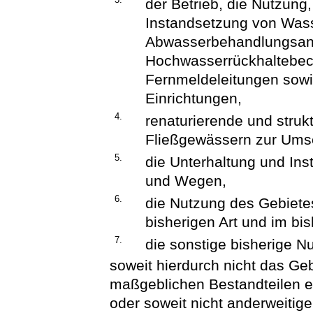
der Betrieb, die Nutzung,
Instandsetzung von Was
Abwasserbehandlungsanl
Hochwasserrückhaltebec
Fernmeldeleitungen sow
Einrichtungen,
4.
renaturierende und str
Fließgewässern zur Umse
5.
die Unterhaltung und Ins
und Wegen,
6.
die Nutzung des Gebietes 
bisherigen Art und im bi
7.
die sonstige bisherige N
soweit hierdurch nicht das Geb
maßgeblichen Bestandteilen e
oder soweit nicht anderweitig