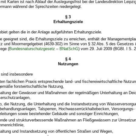
 mit Karten ist nach Ablauf der Auslegungsfrist bei der Landesdirektion Leipzi
ermann während der Sprechzeiten niedergelegt.
§ 3
Erhaltungsziele
biet gelten die in der Anlage aufgeführten Erhaltungsziele.
 geeignet sind, die Erhaltungsziele zu erreichen, enthält der Managementpla
itz und Moormergelgebiet (4639-302) im Sinne von § 32 Abs. 5 des Gesetzes 
ege (
Bundesnaturschutzgesetz
–
BNatSchG
) vom 29. Juli 2009 (BGBl. I S. 
§ 4
Nutzungen
g sind insbesondere
uten fachlichen Praxis entsprechende land- und fischereiwirtschaftliche Nutzu
emäße forstwirtschaftliche Nutzung,
haltung der Gewässer und Maßnahmen der regelmäßigen Unterhaltung an Dei
erschutzanlagen,
eb, die Nutzung, die Unterhaltung und die Instandsetzung von Wasserversorg
ehandlungsanlagen, Talsperren, Hochwasserrückhaltebecken, Versorgungs-
leitungen sowie bestehender Gebäude und sonstiger Einrichtungen,
rende und strukturverbessernde Maßnahmen an Fließgewässern zur Umsetzun
menrichtlinie,
haltung und Instandsetzung von öffentlichen Straßen und Wegen,