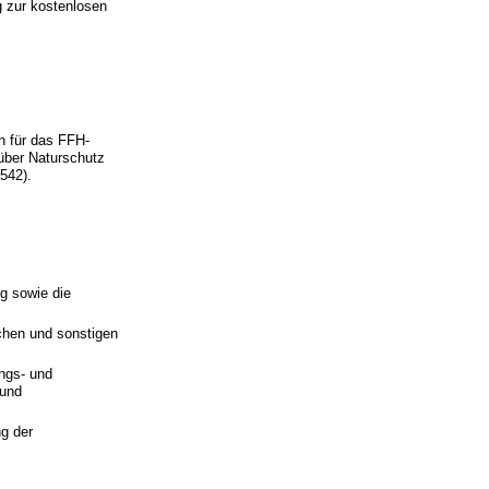
g zur kostenlosen
n für das FFH-
über Naturschutz
2542).
ng sowie die
chen und sonstigen
ungs- und
 und
g der