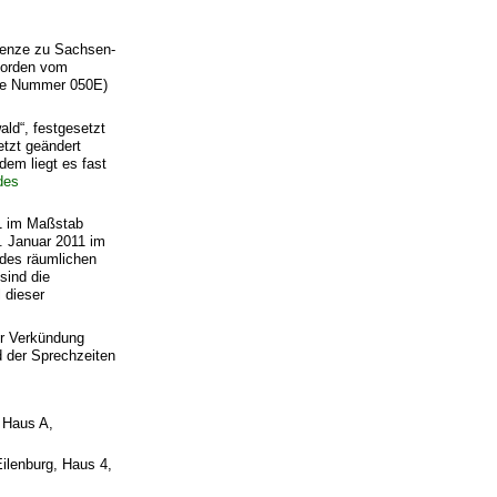
grenze zu Sachsen-
Norden vom
rne Nummer 050E)
ald“, festgesetzt
tzt geändert
em liegt es fast
des
11 im Maßstab
9. Januar 2011 im
 des räumlichen
sind die
 dieser
er Verkündung
d der Sprechzeiten
 Haus A,
ilenburg, Haus 4,