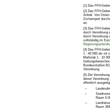
(1) Das FFH-Gebie
(2) Das FFH-Gebiet
Anhalt. Von Osten
Zschampert durchq
an.
(3) Das FFH-Gebiet
durch Verordnung 
durch Verordnung 
vollständig im Eu
Regierungspräsidi
(4) Das FFH-Gebiet
1 : 40 000 als rot 
Maßstab 1 : 10 00
Geltungsbereiches 
Bundesstraßen B18
Verordnung.
(5) Die Verordnung
dieser Verordnung
öffentlich ausgeleg
–
Landesdir
–
Stadtverw
Raum 6.0
–
Landratsa
Raum 384