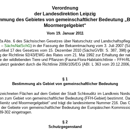
Verordnung
der Landesdirektion Leipzig
mmung des Gebietes von gemeinschaftlicher Bedeutung „B
Moormergelgebiet“
Vom 19. Januar 2011
2a Abs. 6 des Sächsischen Gesetzes über Naturschutz und Landschaftspfle
z –
SächsNatSchG
) in der Fassung der Bekanntmachung vom 3. Juli 2007 (S
 Artikel 17 des Gesetzes vom 15. Dezember 2010 (SächsGVBl. S. 387, 398) ge
 der Richtlinie 92/43/EWG des Rates vom 21. Mai 1992 zur Erhaltung der nat
der wildlebenden Tiere und Pflanzen (Fauna-Flora-Habitatrichtlinie – FFH-R
zuletzt geändert durch die Richtlinie 2006/105/EG (ABl. L 363 vom 20.12.2006,
§ 1
Bestimmung als Gebiet von gemeinschaftlicher Bedeutung
bezeichneten Flächen auf dem Gebiet der Stadt Schkeuditz im Landkreis Nord
den zum Gebiet von gemeinschaftlicher Bedeutung (FFH-Gebiet) bestimmt. Da
ienitz und Moormergelgebiet“ und trägt die landesinterne Nummer 216. Das Ge
te der Gebiete von gemeinschaftlicher Bedeutung der Europäischen Kommissio
9-302 eingetragen.
§ 2
Schutzgegenstand