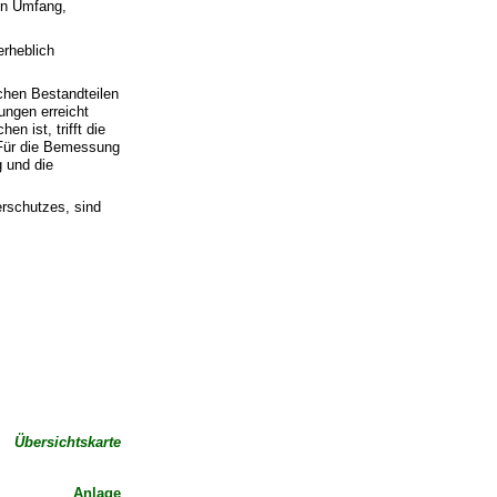
gen Umfang,
erheblich
ichen Bestandteilen
ungen erreicht
n ist, trifft die
Für die Bemessung
g und die
rschutzes, sind
Übersichtskarte
Anlage