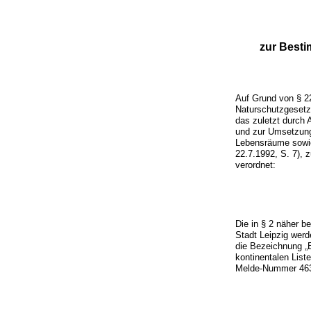
zur Besti
Auf Grund von § 2
Naturschutzgeset
das zuletzt durch
und zur Umsetzung
Lebensräume sowie 
22.7.1992, S. 7), 
verordnet:
Die in § 2 näher 
Stadt Leipzig wer
die Bezeichnung „B
kontinentalen Lis
Melde-Nummer 463