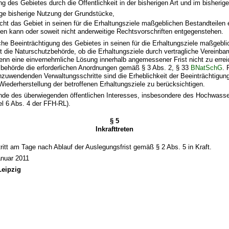
ng des Gebietes durch die Öffentlichkeit in der bisherigen Art und im bisheri
ige bisherige Nutzung der Grundstücke,
icht das Gebiet in seinen für die Erhaltungsziele maßgeblichen Bestandteilen 
den kann oder soweit nicht anderweitige Rechtsvorschriften entgegenstehen.
liche Beeinträchtigung des Gebietes in seinen für die Erhaltungsziele maßgebl
ft die Naturschutzbehörde, ob die Erhaltungsziele durch vertragliche Vereinbar
n eine einvernehmliche Lösung innerhalb angemessener Frist nicht zu erreiche
zbehörde die erforderlichen Anordnungen gemäß § 3 Abs. 2, § 33
BNatSchG
. 
anzuwendenden Verwaltungsschritte sind die Erheblichkeit der Beeinträchtigun
Wiederherstellung der betroffenen Erhaltungsziele zu berücksichtigen.
nde des überwiegenden öffentlichen Interesses, insbesondere des Hochwasse
el 6 Abs. 4 der FFH-RL).
§ 5
Inkrafttreten
ritt am Tage nach Ablauf der Auslegungsfrist gemäß § 2 Abs. 5 in Kraft.
anuar 2011
Leipzig