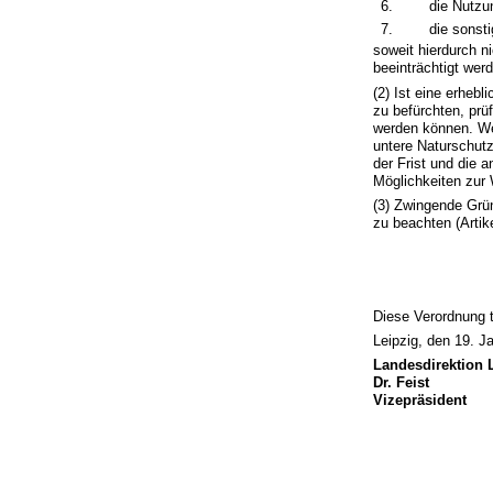
6.
die Nutzu
7.
die sonst
soweit hierdurch n
beeinträchtigt wer
(2) Ist eine erheb
zu befürchten, prü
werden können. Wen
untere Naturschut
der Frist und die 
Möglichkeiten zur 
(3) Zwingende Grü
zu beachten (Artik
Diese Verordnung t
Leipzig, den 19. J
Landesdirektion 
Dr. Feist
Vizepräsident