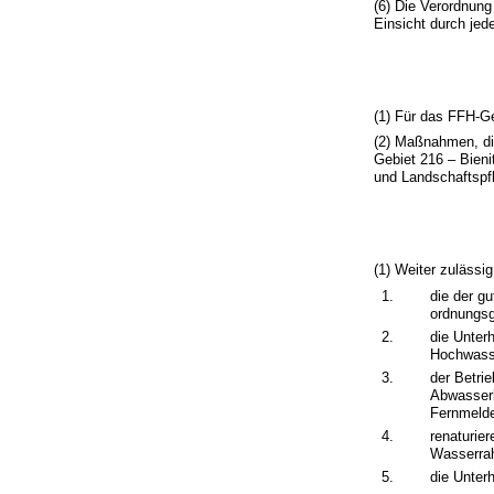
(6) Die Verordnung
Einsicht durch jed
(1) Für das FFH-Ge
(2) Maßnahmen, die
Gebiet 216 – Bien
und Landschaftspfl
(1) Weiter zulässi
1.
die der g
ordnungsg
2.
die Unter
Hochwass
3.
der Betri
Abwasserb
Fernmelde
4.
renaturie
Wasserrah
5.
die Unter