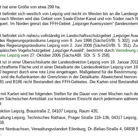
t hat eine Größe von etwa 299 ha.
 befindet sich westlich von Leipzig und reicht im Westen bis an die Landes
 nach Westen wird das Gebiet vom Saale-Elster-Kanal und von Süden nach 
uert. Im Norden grenzt das FFH-Gebiet „Leipziger Auensystem“ (landesinte
 befindet sich nahezu vollständig im Landschaftsschutzgebiet „Leipziger Auw
des Regierungspräsidiums Leipzig vom 8. Juni 1998 (SächsGVBl. S.302), zule
des Regierungspräsidiums Leipzig vom 2. Juni 2008 (SächsGVBl. S. 351). Zud
ropäischen Vogelschutzgebiet „Leipziger Auwald“, bestimmt durch
Verordnung 
ums Leipzig
vom 27. Oktober 2006 (SächsABl. SDr. S. S 258).
 ist in einer Übersichtskarte der Landesdirektion Leipzig vom 19. Januar 20
schraffierte Fläche und in einer Detailkarte der Landesdirektion Leipzig vom 1
0 begrenzt durch eine rote Linie eingetragen. Maßgebend für die Bestimmung
sind die Außenkanten der Grenzlinien in der Detailkarte. Abweichend hiervon 
1 und B186 nicht Bestandteil des FFH-Gebietes. Die Karten sind Bestandteil
 mit Karten wird bei folgenden Stellen für die Dauer von zwei Wochen nach d
 im Sächsischen Amtsblatt zur kostenlosen Einsicht durch jedermann währen
t:
ektion Leipzig, Braustraße 2, 04107 Leipzig, Raum 435,
altung Leipzig, Technisches Rathaus, Prager Straße 118–136, 04317 Leipzig,
68,
mt Nordsachsen, Verwaltungsstandort Eilenburg, Dr.-Belian-Straße 4, 04838 E
.