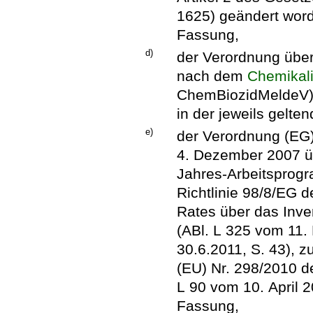
1625) geändert worde
Fassung,
d)
der Verordnung über
nach dem
Chemikal
ChemBiozidMeldeV) v
in der jeweils gelte
e)
der Verordnung (EG
4. Dezember 2007 ü
Jahres-Arbeitsprogr
Richtlinie 98/8/EG 
Rates über das Inve
(ABl. L 325 vom 11.
30.6.2011, S. 43), z
(EU) Nr. 298/2010 d
L 90 vom 10. April 2
Fassung,