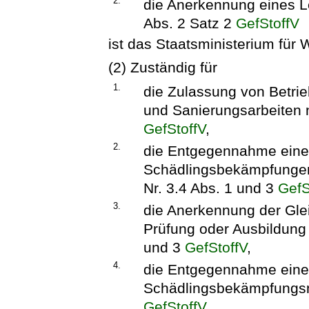
2.
die Anerkennung eines L
Abs. 2 Satz 2
GefStoffV
ist das Staatsministerium für W
(2) Zuständig für
1.
die Zulassung von Betri
und Sanierungsarbeiten n
GefStoffV
,
2.
die Entgegennahme einer
Schädlingsbekämpfungen
Nr. 3.4 Abs. 1 und 3
GefS
3.
die Anerkennung der Glei
Prüfung oder Ausbildung 
und 3
GefStoffV
,
4.
die Entgegennahme eine
Schädlingsbekämpfungsmi
GefStoffV
,