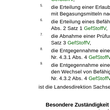
5.
die Erteilung einer Erla
mit Begasungsmitteln na
6.
die Erteilung eines Befä
Abs. 2 Satz 1
GefStoffV
,
7.
die Abnahme einer Prüfun
Satz 3
GefStoffV
,
8.
die Entgegennahme eine
Nr. 4.3.1 Abs. 4
GefStoff
9.
die Entgegennahme eine
den Wechsel von Befähi
Nr. 4.3.2 Abs. 4
GefStoff
ist die Landesdirektion Sachs
Besondere Zuständigkeit 