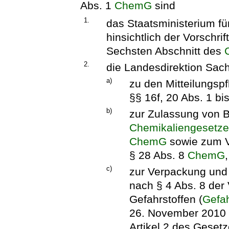
Abs. 1
ChemG
sind
1.
das Staatsministerium fü
hinsichtlich der Vorschr
Sechsten Abschnitt des
2.
die Landesdirektion Sach
a)
zu den Mitteilungspf
§§ 16f, 20 Abs. 1 b
b)
zur Zulassung von B
Chemikaliengesetz
ChemG
sowie zum V
§ 28 Abs. 8
ChemG
,
c)
zur Verpackung und
nach § 4 Abs. 8 der
Gefahrstoffen (
Gefah
26. November 2010 (
Artikel 2 des Gesetz