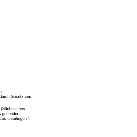
es
 durch Gesetz vom
n (Sächsisches
s geltenden
es unterliegen;“.