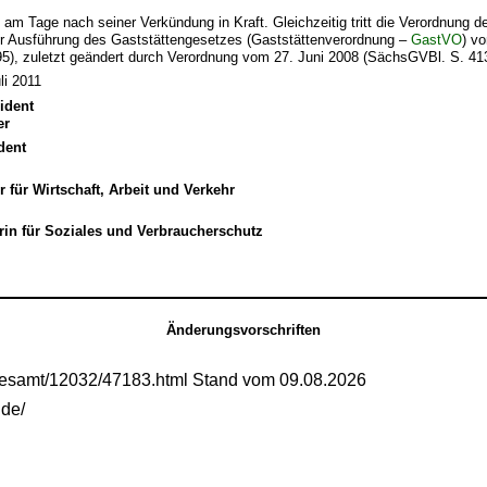
t am Tage nach seiner Verkündung in Kraft. Gleichzeitig tritt die Verordnung 
ur Ausführung des Gaststättengesetzes (Gaststättenverordnung –
GastVO
) v
5), zuletzt geändert durch Verordnung vom 27. Juni 2008 (SächsGVBl. S. 413
li 2011
ident
er
dent
r für Wirtschaft, Arbeit und Verkehr
rin für Soziales und Verbraucherschutz
Änderungsvorschriften
gesamt/12032/47183.html Stand vom 09.08.2026
.de/