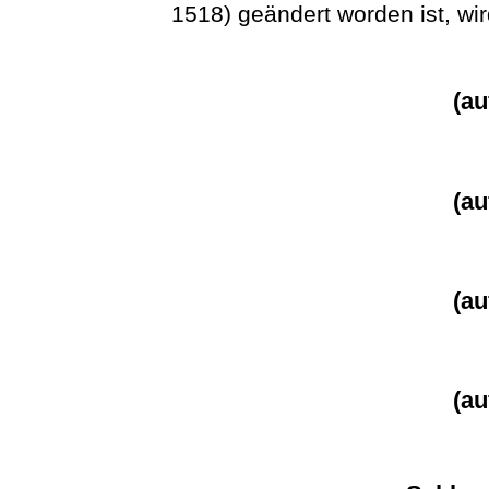
1518) geändert worden ist, wir
(a
(a
(a
(a