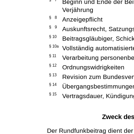
Beginn und Ende der Beit
Verjährung
§ 8
Anzeigepflicht
§ 9
Auskunftsrecht, Satzun
§ 10
Beitragsgläubiger, Schic
§ 10a
Vollständig automatisier
§ 11
Verarbeitung personenb
§ 12
Ordnungswidrigkeiten
§ 13
Revision zum Bundesver
§ 14
Übergangsbestimmunge
§ 15
Vertragsdauer, Kündigun
Zweck des
Der Rundfunkbeitrag dient der