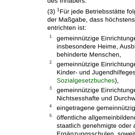
des Inhabers.
1
(3)
Für jede Betriebsstätte fo
der Maßgabe, dass höchstens 
entrichten ist:
1.
gemeinnützige Einrichtung
insbesondere Heime, Ausbi
behinderte Menschen,
2.
gemeinnützige Einrichtung
Kinder- und Jugendhilfeges
Sozialgesetzbuches
),
3.
gemeinnützige Einrichtungen
Nichtsesshafte und Durch
4.
eingetragene gemeinnützig
5.
öffentliche allgemeinbilde
staatlich genehmigte oder
Ergänzungsschulen, soweit