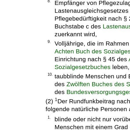
8.
Empfänger von Pflegezula
Lastenausgleichsgesetzes
Pflegebedürftigkeit nach 
Buchstabe c des
Lastenau
zuerkannt wird,
9.
Volljährige, die im Rahme
Achten Buch des Sozialge
Einrichtung nach § 45 des
Sozialgesetzbuches
leben,
10.
taubblinde Menschen und E
des
Zwölften Buches des 
des
Bundesversorgungsge
1
(2)
Der Rundfunkbeitrag nach 
folgende natürliche Personen a
1.
blinde oder nicht nur vorü
Menschen mit einem Grad 