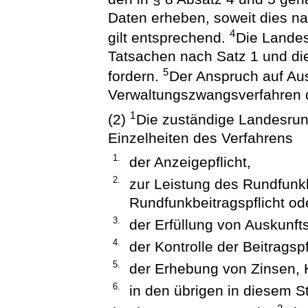
Daten erheben, soweit dies nac
4
gilt entsprechend.
Die Landes
Tatsachen nach Satz 1 und di
5
fordern.
Der Anspruch auf Au
Verwaltungszwangsverfahren 
1
(2)
Die zuständige Landesrund
Einzelheiten des Verfahrens
1.
der Anzeigepflicht,
2.
zur Leistung des Rundfunkb
Rundfunkbeitragspflicht o
3.
der Erfüllung von Auskunft
4.
der Kontrolle der Beitragspf
5.
der Erhebung von Zinsen,
6.
in den übrigen in diesem S