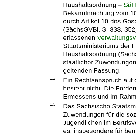
Haushaltsordnung –
Sä
Bekanntmachung vom 10. 
durch Artikel 10 des Ge
(SächsGVBl. S. 333, 352
erlassenen
Verwaltungsv
Staatsministeriums der 
Haushaltsordnung (SächsA
staatlicher Zuwendungen
geltenden Fassung.
1.2
Ein Rechtsanspruch auf
besteht nicht. Die Förde
Ermessens und im Rahme
1.3
Das Sächsische Staatsmi
Zuwendungen für die so
Jugendlichen im Berufsvo
es, insbesondere für bena