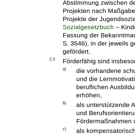
Abstimmung zwischen de
Projekten nach Maßgabe d
Projekte der Jugendsozi
Sozialgesetzbuch
– Kind
Fassung der Bekanntmac
S. 3546), in der jeweils
gefördert.
2.3
Förderfähig sind insbeso
a)
die vorhandene schu
und die Lernmotivat
beruflichen Ausbildu
erhöhen,
b)
als unterstützende 
und Berufsorientieru
Fördermaßnahmen u
c)
als kompensatorisc