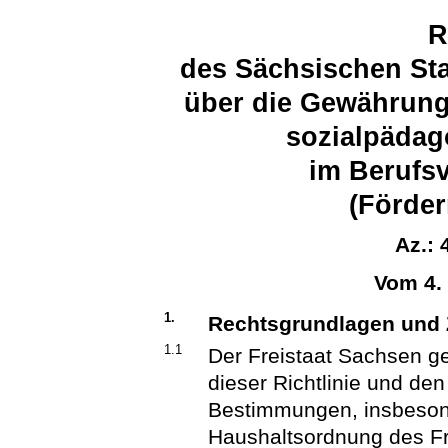
R
des Sächsischen Sta
über die Gewährung
sozialpädag
im Berufs
(Förder
Az.: 
Vom 4.
1.
Rechtsgrundlagen un
1.1
Der Freistaat Sachsen 
dieser Richtlinie und de
Bestimmungen, insbeson
Haushaltsordnung des F