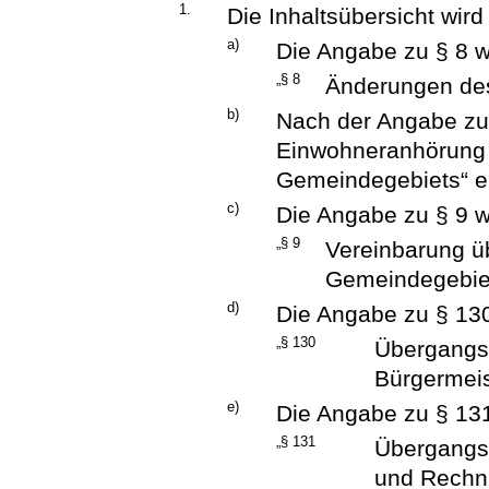
1.
Die Inhaltsübersicht wird
a)
Die Angabe zu § 8 wi
„§ 8
Änderungen de
b)
Nach der Angabe zu 
Einwohneranhörung
Gemeindegebiets“ e
c)
Die Angabe zu § 9 wi
„§ 9
Vereinbarung ü
Gemeindegebiet
d)
Die Angabe zu § 130 
„§ 130
Übergangs
Bürgermeis
e)
Die Angabe zu § 131 
„§ 131
Übergangs
und Rechn