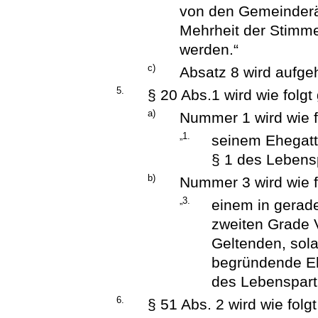
von den Gemeinderät
Mehrheit der Stimme
werden.“
c)
Absatz 8 wird aufge
5.
§ 20 Abs.1 wird wie folgt
a)
Nummer 1 wird wie f
„1.
seinem Ehegatt
§ 1 des Lebens
b)
Nummer 3 wird wie f
„3.
einem in gerade
zweiten Grade 
Geltenden, sol
begründende Eh
des Lebenspart
6.
§ 51 Abs. 2 wird wie folg