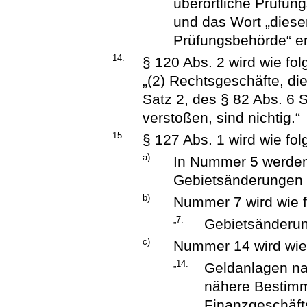
überörtliche Prüfung
und das Wort „dieser
Prüfungsbehörde“ er
14.
§ 120 Abs. 2 wird wie fol
„(2) Rechtsgeschäfte, di
Satz 2, des § 82 Abs. 6 
verstoßen, sind nichtig.“
15.
§ 127 Abs. 1 wird wie fol
a)
In Nummer 5 werden
Gebietsänderungen n
b)
Nummer 7 wird wie f
„7.
Gebietsänderun
c)
Nummer 14 wird wie 
„14.
Geldanlagen na
nähere Bestimm
Finanzgeschäft