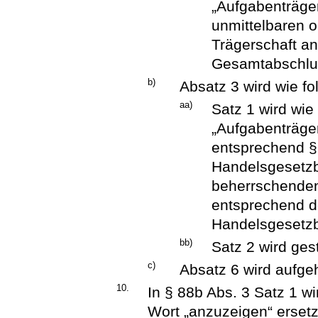
„Aufgabenträge
unmittelbaren 
Trägerschaft an
Gesamtabschlus
b)
Absatz 3 wird wie fo
aa)
Satz 1 wird wie 
„Aufgabenträge
entsprechend §
Handelsgesetzb
beherrschenden
entsprechend d
Handelsgesetzb
bb)
Satz 2 wird ges
c)
Absatz 6 wird aufge
10.
In § 88b Abs. 3 Satz 1 wi
Wort „anzuzeigen“ ersetz