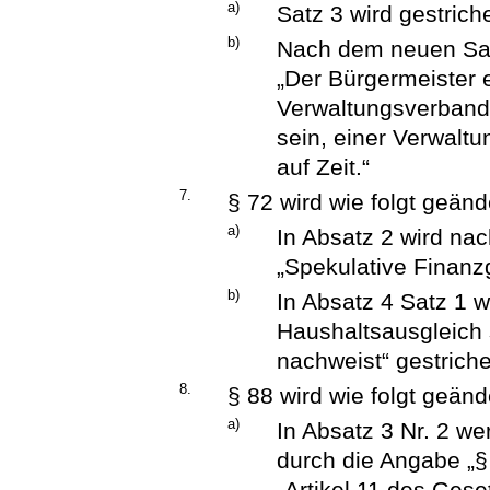
a)
Satz 3 wird gestrich
b)
Nach dem neuen Satz
„Der Bürgermeister 
Verwaltungsverband
sein, einer Verwalt
auf Zeit.“
7.
§ 72 wird wie folgt geänd
a)
In Absatz 2 wird nac
„Spekulative Finanz
b)
In Absatz 4 Satz 1 w
Haushaltsausgleich 
nachweist“ gestrich
8.
§ 88 wird wie folgt geänd
a)
In Absatz 3 Nr. 2 we
durch die Angabe „§
„Artikel 11 des Gese