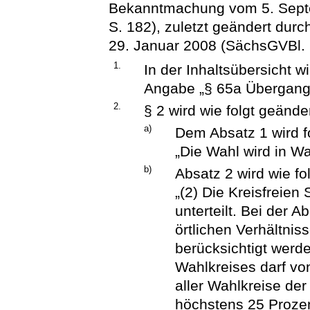
Bekanntmachung vom 5. Sept
S. 182), zuletzt geändert dur
29. Januar 2008 (SächsGVBl. S.
1.
In der Inhaltsübersicht 
Angabe „§ 65a Übergang
2.
§ 2 wird wie folgt geänder
a)
Dem Absatz 1 wird f
„Die Wahl wird in Wa
b)
Absatz 2 wird wie fol
„(2) Die Kreisfreien
unterteilt. Bei der 
örtlichen Verhältn
berücksichtigt werd
Wahlkreises darf vo
aller Wahlkreise der
höchstens 25 Proze