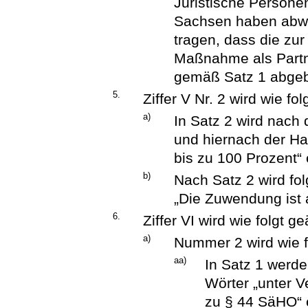
Juristische Personen
Sachsen haben abwe
tragen, dass die zu
Maßnahme als Partn
gemäß Satz 1 abgeb
5.
Ziffer V Nr. 2 wird wie fo
a)
In Satz 2 wird nach
und hiernach der Ha
bis zu 100 Prozent“ 
b)
Nach Satz 2 wird fo
„Die Zuwendung ist 
6.
Ziffer VI wird wie folgt g
a)
Nummer 2 wird wie f
aa)
In Satz 1 werde
Wörter „unter 
zu § 44 SäHO“ 