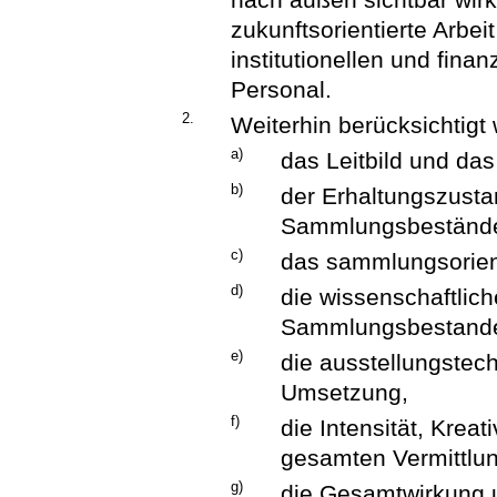
zukunftsorientierte Arbei
institutionellen und finan
Personal.
2.
Weiterhin berücksichtigt
a)
das Leitbild und d
b)
der Erhaltungszusta
Sammlungsbeständ
c)
das sammlungsorient
d)
die wissenschaftlic
Sammlungsbestand
e)
die ausstellungstech
Umsetzung,
f)
die Intensität, Kreat
gesamten Vermittlun
g)
die Gesamtwirkung 