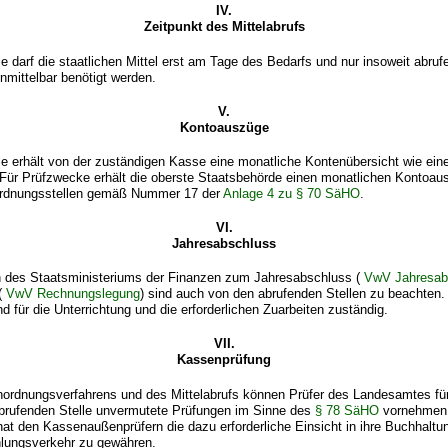
IV.
Zeitpunkt des Mittelabrufs
e darf die staatlichen Mittel erst am Tage des Bedarfs und nur insoweit abrufe
unmittelbar benötigt werden.
V.
Kontoauszüge
le erhält von der zuständigen Kasse eine monatliche Kontenübersicht wie eine
 Für Prüfzwecke erhält die oberste Staatsbehörde einen monatlichen Kontoaus
ordnungsstellen gemäß Nummer 17 der
Anlage 4 zu § 70 SäHO
.
VI.
Jahresabschluss
des Staatsministeriums der Finanzen zum Jahresabschluss (
VwV Jahresab
(
VwV Rechnungslegung
) sind auch von den abrufenden Stellen zu beachten.
d für die Unterrichtung und die erforderlichen Zuarbeiten zuständig.
VII.
Kassenprüfung
nordnungsverfahrens und des Mittelabrufs können Prüfer des Landesamtes fü
abrufenden Stelle unvermutete Prüfungen im Sinne des
§ 78 SäHO
vornehmen.
 hat den Kassenaußenprüfern die dazu erforderliche Einsicht in ihre Buchhalt
lungsverkehr zu gewähren.