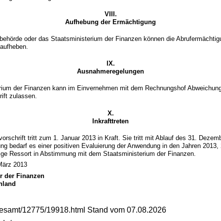
VIII.
Aufhebung der Ermächtigung
behörde oder das Staatsministerium der Finanzen können die Abrufermächtigu
 aufheben.
IX.
Ausnahmeregelungen
rium der Finanzen kann im Einvernehmen mit dem Rechnungshof Abweichung
ift zulassen.
X.
Inkrafttreten
orschrift tritt zum 1. Januar 2013 in Kraft. Sie tritt mit Ablauf des 31. Deze
tung bedarf es einer positiven Evaluierung der Anwendung in den Jahren 2013
ige Ressort in Abstimmung mit dem Staatsministerium der Finanzen.
März 2013
er der Finanzen
Unland
gesamt/12775/19918.html Stand vom 07.08.2026