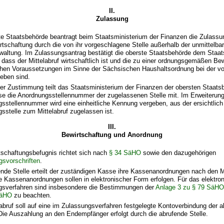
II.
Zulassung
te Staatsbehörde beantragt beim Staatsministerium der Finanzen die Zulassu
irtschaftung durch die von ihr vorgeschlagene Stelle außerhalb der unmittelba
waltung. Im Zulassungsantrag bestätigt die oberste Staatsbehörde dem Staat
 dass der Mittelabruf wirtschaftlich ist und die zu einer ordnungsgemäßen Be
ichen Voraussetzungen im Sinne der Sächsischen Haushaltsordnung bei der v
geben sind.
der Zustimmung teilt das Staatsministerium der Finanzen der obersten Staats
e die Anordnungsstellennummer der zugelassenen Stelle mit. Im Erweiterungs
sstellennummer wird eine einheitliche Kennung vergeben, aus der ersichtlich 
sstelle zum Mittelabruf zugelassen ist.
III.
Bewirtschaftung und Anordnung
tschaftungsbefugnis richtet sich nach
§ 34 SäHO
sowie den dazugehörigen
gsvorschriften
.
ende Stelle erteilt der zuständigen Kasse ihre Kassenanordnungen nach de
ie Kassenanordnungen sollen in elektronischer Form erfolgen. Für das elektro
sverfahren sind insbesondere die Bestimmungen der
Anlage 3 zu § 79 SäH
SäHO
zu beachten.
labruf soll auf eine im Zulassungsverfahren festgelegte Kontoverbindung der a
 Die Auszahlung an den Endempfänger erfolgt durch die abrufende Stelle.