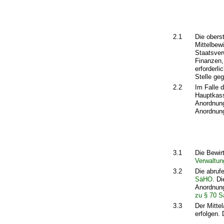
2.1
Die obers
Mittelbew
Staatsver
Finanzen,
erforderl
Stelle ge
2.2
Im Falle 
Hauptkass
Anordnung
Anordnung
3.1
Die Bewir
Verwaltun
3.2
Die abruf
SäHO
. D
Anordnung
zu § 70 
3.3
Der Mitte
erfolgen.