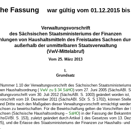
che Fassung
war gültig vom 01.12.2015 bis
Verwaltungsvorschrift
des Sächsischen Staatsministeriums der Finanzen
lungen von Haushaltsmitteln des Freistaates Sachsen dur
außerhalb der unmittelbaren Staatsverwaltung
(VwV-Mittelabruf)
Vom 25. März 2013
I.
Grundsatz
Nummer 1.10 der Verwaltungsvorschrift des Sächsischen Staatsministeriums
hen Haushaltsordnung (
VwV zu § 34 SäHO
) vom 27. Juni 2005 (SächsABl. SD
altungsvorschrift vom 30. Juli 2012 (SächsABl. S. 1003) geändert worden ist, 
vorschrift vom 19. Dezember 2011 (SächsABl. SDr. S. S 1702), können Stelle
nd Dritte nach den Maßgaben dieser Verwaltungsvorschrift ermächtigt werden
chsen zu bewirtschaften. Für die Bewirtschaftung gelten die Vorschriften de
achsen (Sächsische Haushaltsordnung –
SäHO
) in der Fassung der Bekann
ächsGVBl. S. 153), zuletzt geändert durch Artikel 1 des Gesetzes vom 13. D
5), und die Erlasse des Staatsministeriums der Finanzen zur Haushalts- und
.