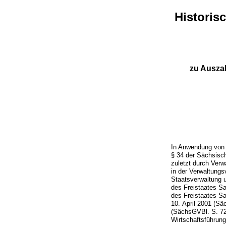
Historis
zu Auszah
In Anwendung von 
§ 34 der Sächsisc
zuletzt durch Verw
in der Verwaltungs
Staatsverwaltung u
des Freistaates Sa
des Freistaates S
10. April 2001 (S
(SächsGVBl. S. 72
Wirtschaftsführung