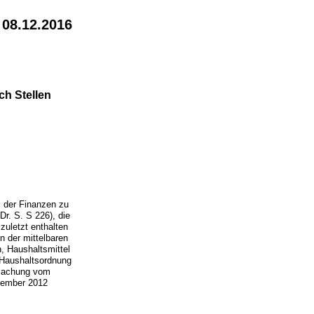
 08.12.2016
ch Stellen
 der Finanzen zu
r. S. S 226), die
zuletzt enthalten
n der mittelbaren
, Haushaltsmittel
r Haushaltsordnung
tmachung vom
ezember 2012