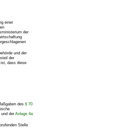
ng einer
ren
sministerium der
wirtschaftung
orgeschlagenen
behörde und der
teil der
ist, dass diese
n Maßgaben des
§ 70
nische
O
und der
Anlage 4a
brufenden Stelle