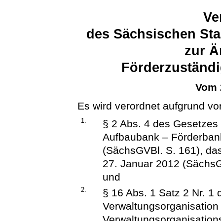
Ve
des Sächsischen Sta
zur Ä
Förderzuständi
Vom 
Es wird verordnet aufgrund vo
1.
§ 2 Abs. 4 des Gesetzes
Aufbaubank – Förderbank
(SächsGVBl. S. 161), da
27. Januar 2012 (SächsGV
und
2.
§ 16 Abs. 1 Satz 2 Nr. 1
Verwaltungsorganisation
Verwaltungsorganisatio