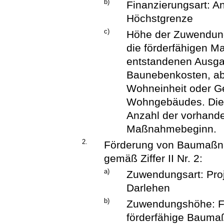
b)
Finanzierungsart: An
Höchstgrenze
c)
Höhe der Zuwendung:
die förderfähigen M
entstandenen Ausgab
Baunebenkosten, ab
Wohneinheit oder G
Wohngebäudes. Die 
Anzahl der vorhand
Maßnahmebeginn.
2.
Förderung von Baumaßna
gemäß Ziffer II Nr. 2:
a)
Zuwendungsart: Proj
Darlehen
b)
Zuwendungshöhe: Fe
förderfähige Baum