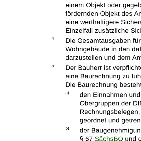
einem Objekt oder gegeb
fördernden Objekt des An
eine werthaltigere Siche
Einzelfall zusätzliche Si
4.
Die Gesamtausgaben für
Wohngebäude in den daf
darzustellen und dem An
5.
Der Bauherr ist verpflic
eine Baurechnung zu füh
Die Baurechnung besteh
a)
den Einnahmen und
Obergruppen der DIN
Rechnungsbelegen, 
geordnet und getre
b)
der Baugenehmigun
§ 67
SächsBO
und d