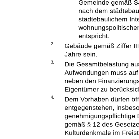
Gemeinde gemäß Sat
nach dem städtebau
städtebaulichem Int
wohnungspolitische
entspricht.
2.
Gebäude gemäß Ziffer III
Jahre sein.
3.
Die Gesamtbelastung aus
Aufwendungen muss auf D
neben den Finanzierungs
Eigentümer zu berücksic
4.
Dem Vorhaben dürfen öffen
entgegenstehen, insbes
genehmigungspflichtig
gemäß § 12 des Gesetze
Kulturdenkmale im Freis