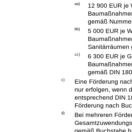
aa)
12 900 EUR je W
Baumaßnahmen z
gemäß Nummer 
bb)
5 000 EUR je Wo
Baumaßnahmen zu
Sanitärräumen
cc)
6 300 EUR je Ge
Baumaßnahmen z
gemäß DIN 180
c)
Eine Förderung nac
nur erfolgen, wenn d
entsprechend DIN 180
Förderung nach Buch
d)
Bei mehreren Förde
Gesamtzuwendungsh
gemäß Buchstabe b 