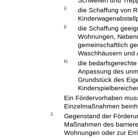
Schwellen und Trep
i)
die Schaffung von Ro
Kinderwagenabstellp
j)
die Schaffung geei
Wohnungen, Nebenr
gemeinschaftlich g
Waschhäusern und A
k)
die bedarfsgerechte
Anpassung des unm
Grundstück des Eig
Kinderspielbereiche
Ein Fördervorhaben muss
Einzelmaßnahmen beinha
2.
Gegenstand der Förderun
Maßnahmen des barrier
Wohnungen oder zur Err