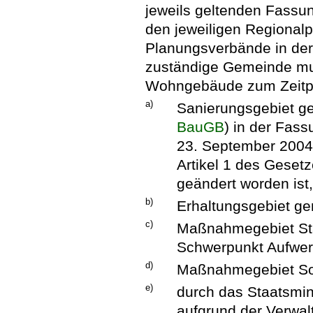
jeweils geltenden Fass
den jeweiligen Regional
Planungsverbände in der
zuständige Gemeinde mu
Wohngebäude zum Zeitpun
a)
Sanierungsgebiet 
BauGB
) in der Fa
23. September 2004 
Artikel 1 des Gesetz
geändert worden ist
b)
Erhaltungsgebiet ge
c)
Maßnahmegebiet S
Schwerpunkt Aufwer
d)
Maßnahmegebiet So
e)
durch das Staatsmin
aufgrund der Verwal