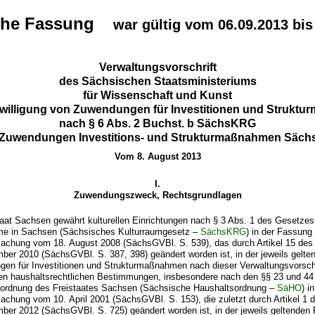
che Fassung
war gültig vom 06.09.2013 bis
Verwaltungsvorschrift
des Sächsischen Staatsministeriums
für Wissenschaft und Kunst
ewilligung von Zuwendungen für Investitionen und Strukt
nach § 6 Abs. 2 Buchst. b SächsKRG
Zuwendungen Investitions- und Strukturmaßnahmen Säc
Vom 8. August 2013
I.
Zuwendungszweck, Rechtsgrundlagen
taat Sachsen gewährt kulturellen Einrichtungen nach § 3 Abs. 1 des Gesetzes
me in Sachsen (Sächsisches Kulturraumgesetz –
SächsKRG
) in der Fassung
chung vom 18. August 2008 (SächsGVBl. S. 539), das durch Artikel 15 de
ber 2010 (SächsGVBl. S. 387, 398) geändert worden ist, in der jeweils gelt
en für Investitionen und Strukturmaßnahmen nach dieser Verwaltungsvorsch
en haushaltsrechtlichen Bestimmungen, insbesondere nach den §§ 23 und 44
ordnung des Freistaates Sachsen (Sächsische Haushaltsordnung –
SäHO
) i
chung vom 10. April 2001 (SächsGVBl. S. 153), die zuletzt durch Artikel 1
ber 2012 (SächsGVBl. S. 725) geändert worden ist, in der jeweils geltenden