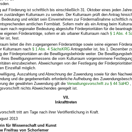
esden.
 auf Förderung ist schriftlich bis einschließlich 31. Oktober eines jeden Jahr
en zuständigen Kulturraum zu senden. Der Kulturraum prüft den Antrag hinsich
n Bedeutung und erklärt sein Einvernehmen zur Fördermaßnahme schriftlich na
ntsprechenden amtlichen Formblatt. Sofern mehr als ein Antrag beim Kulturra
rraum nach regionaler Bedeutung abgestufte Förderprioritäten für die beantr
ne eigenen Förderanträge, sofern er als urbaner Kulturraum nach
§ 1 Abs. 4 
er ist, fest.
rraum leitet die ihm zugegangenen Förderanträge sowie seine eigenen Fördera
er Kulturraum nach
§ 1 Abs. 4 SächsKRG
Antragsteller ist, bis 1. Dezember
g der Förderprioritäten an die Bewilligungsbehörde weiter. Die Bewilligungsbeh
ihres Bewilligungsermessens die vom Kulturraum vorgenommene Festlegung
oritäten einzubeziehen. Abweichungen von der Festlegung der Förderprioritäten
en Einzelfall möglich.
ewilligung, Auszahlung und Abrechnung der Zuwendung sowie für den Nachwei
ndung und die gegebenenfalls erforderliche Aufhebung des Zuwendungsbesch
rung der gewährten Zuwendung gilt die
Verwaltungsvorschrift zu § 44 SäHO
,
gsvorschrift nichts Abweichendes geregelt ist.
VII.
Inkrafttreten
rschrift tritt am Tage nach ihrer Veröffentlichung in Kraft.
ugust 2013
rin für Wissenschaft und Kunst
ine Freifrau von Schorlemer