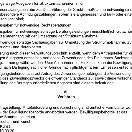
gsfähige Ausgaben für Strukturmaßnahmen sind
rsonalausgaben, die zur Durchführung der Strukturmaßnahme notwendig sind
sbesondere Abfindungszahlungen, sofern sie angemessen und tarif- oder einze
schuldet sind;
sgaben für notwendige Rechtsberatungen;
sgaben für notwendige sonstige Beratungsleistungen einschließlich Gutacht
usammenhang mit der Umsetzung der Strukturmaßnahme;
twendige sonstige Sachausgaben zur Umsetzung der Strukturmaßnahme, zu
richts- und Notarkosten.
erung nach dieser Verwaltungsvorschrift entfällt, wenn dem Antragsteller für d
igen Ausgaben desselben Vorhabens Zuwendungen des Freistaates Sachsen 
grammen gewährt werden. Über Ausnahmen im Einzelfall kann die Bewilligun
d nach Darlegung sachlicher Gründe nach pflichtgemäßem Ermessen entsche
ligungsbehörde lässt auf Antrag des Zuwendungsempfängers die Verwendung a
g des Zuwendungszwecks gleichwertiger Standards zu, soweit diese wirtschaftl
eilung des Antrages erforderlichen Angaben sind diesem beizufügen.
VI.
Verfahren
ntragstellung, Mittelabforderung und Abrechnung sind amtliche Formblätter zu
i der Bewilligungsbehörde angefordert werden. Bewilligungsbehörde ist das
e Staatsministerium
nschaft und Kunst
 Kunst
10 09 20