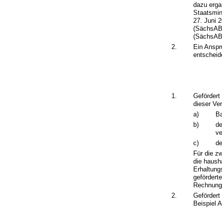
dazu erga
Staatsmin
27. Juni 
(SächsABl
(SächsABl
2.
Ein Anspr
entscheid
1.
Gefördert
dieser Ve
a)
B
b)
de
ve
c)
de
Für die z
die haush
Erhaltung
geförder
Rechnungs
2.
Gefördert
Beispiel 