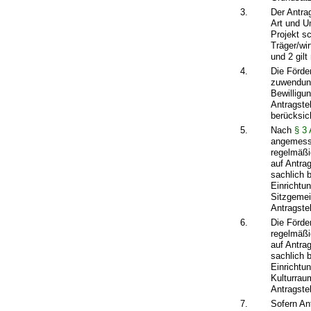
3.
Der Antra
Art und U
Projekt s
Träger/wir
und 2 gil
4.
Die Förde
zuwendun
Bewilligu
Antragste
berücksic
5.
Nach
§ 3
angemesse
regelmäß
auf Antra
sachlich 
Einrichtun
Sitzgemei
Antragste
6.
Die Förde
regelmäß
auf Antra
sachlich 
Einrichtun
Kulturrau
Antragste
7.
Sofern An