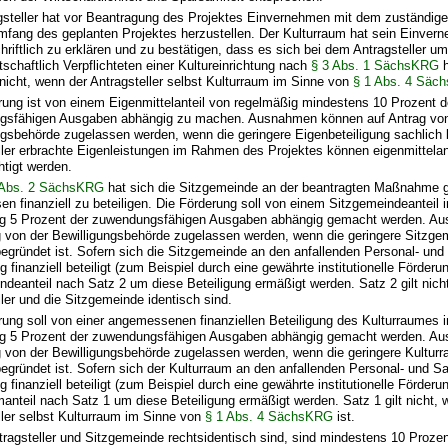
gsteller hat vor Beantragung des Projektes Einvernehmen mit dem zuständige
mfang des geplanten Projektes herzustellen. Der Kulturraum hat sein Einve
chriftlich zu erklären und zu bestätigen, dass es sich bei dem Antragsteller u
tschaftlich Verpflichteten einer Kultureinrichtung nach
§ 3 Abs. 1 SächsKRG
h
t nicht, wenn der Antragsteller selbst Kulturraum im Sinne von
§ 1 Abs. 4 Säc
rung ist von einem Eigenmittelanteil von regelmäßig mindestens 10 Prozent d
gsfähigen Ausgaben abhängig zu machen. Ausnahmen können auf Antrag von
ngsbehörde zugelassen werden, wenn die geringere Eigenbeteiligung sachlich 
ller erbrachte Eigenleistungen im Rahmen des Projektes können eigenmittela
htigt werden.
 Abs. 2 SächsKRG
hat sich die Sitzgemeinde an der beantragten Maßnahme g
n finanziell zu beteiligen. Die Förderung soll von einem Sitzgemeindeanteil 
ig 5 Prozent der zuwendungsfähigen Ausgaben abhängig gemacht werden. A
g von der Bewilligungsbehörde zugelassen werden, wenn die geringere Sitzge
begründet ist. Sofern sich die Sitzgemeinde an den anfallenden Personal- u
g finanziell beteiligt (zum Beispiel durch eine gewährte institutionelle Förderu
ndeanteil nach Satz 2 um diese Beteiligung ermäßigt werden. Satz 2 gilt nich
ller und die Sitzgemeinde identisch sind.
rung soll von einer angemessenen finanziellen Beteiligung des Kulturraumes 
ig 5 Prozent der zuwendungsfähigen Ausgaben abhängig gemacht werden. A
g von der Bewilligungsbehörde zugelassen werden, wenn die geringere Kulturr
begründet ist. Sofern sich der Kulturraum an den anfallenden Personal- und 
g finanziell beteiligt (zum Beispiel durch eine gewährte institutionelle Förderu
manteil nach Satz 1 um diese Beteiligung ermäßigt werden. Satz 1 gilt nicht, 
ller selbst Kulturraum im Sinne von
§ 1 Abs. 4 SächsKRG
ist.
tragsteller und Sitzgemeinde rechtsidentisch sind, sind mindestens 10 Prozen