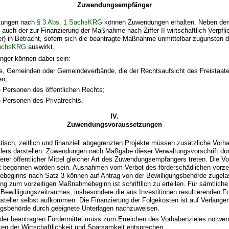
Zuwendungsempfänger
htungen nach
§ 3 Abs. 1 SächsKRG
können Zuwendungen erhalten. Neben dem
auch der zur Finanzierung der Maßnahme nach Ziffer II wirtschaftlich Verpfli
r) in Betracht, sofern sich die beantragte Maßnahme unmittelbar zugunsten d
SächsKRG
auswirkt.
ger können dabei sein:
e, Gemeinden oder Gemeindeverbände, die der Rechtsaufsicht des Freistaa
en;
he Personen des öffentlichen Rechts;
he Personen des Privatrechts.
IV.
Zuwendungsvoraussetzungen
tisch, zeitlich und finanziell abgegrenzten Projekte müssen zusätzliche Vorh
llers darstellen. Zuwendungen nach Maßgabe dieser Verwaltungsvorschrift dür
derer öffentlicher Mittel gleicher Art des Zuwendungsempfängers treten. Die V
t begonnen worden sein. Ausnahmen vom Verbot des förderschädlichen vorze
eginns nach Satz 3 können auf Antrag von der Bewilligungsbehörde zugela
g zum vorzeitigen Maßnahmebeginn ist schriftlich zu erteilen. Für sämtlich
Bewilligungszeitraumes, insbesondere die aus Investitionen resultierenden 
gsteller selbst aufkommen. Die Finanzierung der Folgekosten ist auf Verlange
ngsbehörde durch geeignete Unterlagen nachzuweisen.
der beantragten Fördermittel muss zum Erreichen des Vorhabenzieles notwen
en der Wirtschaftlichkeit und Sparsamkeit entsprechen.