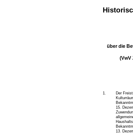
Historis
über die B
(VwV 
1.
Der Freis
Kulturräu
Bekanntma
15. Dezem
Zuwendung
allgemein
Haushalts
Bekanntma
13. Dezem