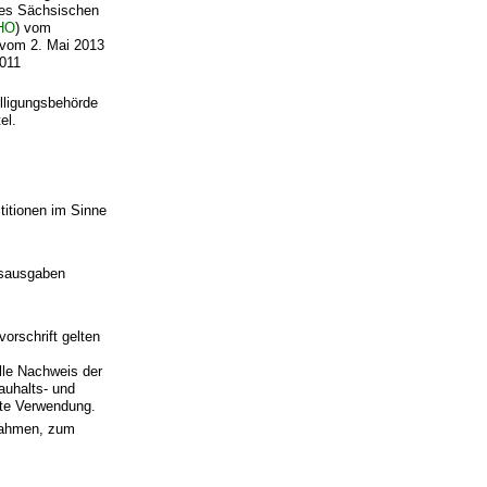
des Sächsischen
HO
) vom
t vom 2. Mai 2013
2011
lligungsbehörde
el.
titionen im Sinne
gsausgaben
orschrift gelten
lle Nachweis der
uhalts- und
hte Verwendung.
nahmen, zum