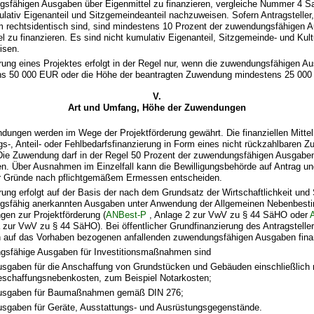
sfähigen Ausgaben über Eigenmittel zu finanzieren, vergleiche Nummer 4 Sa
ulativ Eigenanteil und Sitzgemeindeanteil nachzuweisen. Sofern Antragstelle
m rechtsidentisch sind, sind mindestens 10 Prozent der zuwendungsfähigen 
el zu finanzieren. Es sind nicht kumulativ Eigenanteil, Sitzgemeinde- und Kul
isen.
rung eines Projektes erfolgt in der Regel nur, wenn die zuwendungsfähigen A
s 50 000 EUR oder die Höhe der beantragten Zuwendung mindestens 25 000
V.
Art und Umfang, Höhe der Zuwendungen
dungen werden im Wege der Projektförderung gewährt. Die finanziellen Mittel
gs-, Anteil- oder Fehlbedarfsfinanzierung in Form eines nicht rückzahlbaren 
Die Zuwendung darf in der Regel 50 Prozent der zuwendungsfähigen Ausgaben
en. Über Ausnahmen im Einzelfall kann die Bewilligungsbehörde auf Antrag u
r Gründe nach pflichtgemäßem Ermessen entscheiden.
rung erfolgt auf der Basis der nach dem Grundsatz der Wirtschaftlichkeit und
gsfähig anerkannten Ausgaben unter Anwendung der Allgemeinen Nebenbest
en zur Projektförderung (
ANBest-P
, Anlage 2 zur VwV zu § 44 SäHO oder
 zur VwV zu § 44 SäHO). Bei öffentlicher Grundfinanzierung des Antragstelle
h auf das Vorhaben bezogenen anfallenden zuwendungsfähigen Ausgaben finan
gsfähige Ausgaben für Investitionsmaßnahmen sind
sgaben für die Anschaffung von Grundstücken und Gebäuden einschließlich 
schaffungsnebenkosten, zum Beispiel Notarkosten;
usgaben für Baumaßnahmen gemäß DIN 276;
sgaben für Geräte, Ausstattungs- und Ausrüstungsgegenstände.