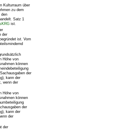
n Kulturraum über
rnehmen zu dem
m den
andelt. Satz 1
hsKRG
ist.
er
 der
begründet ist. Vom
nteilsmindernd
rundsätzlich
in Höhe von
usnahmen können
meindebeteiligung
nd Sachausgaben der
ng), kann der
t, wenn der
in Höhe von
usnahmen können
aumbeteiligung
Sachausgaben der
ng), kann der
wenn der
t der