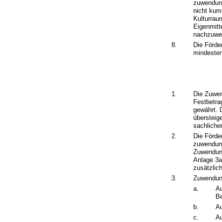
zuwendung
nicht kum
Kulturrau
Eigenmitt
nachzuwe
8.
Die Förde
mindesten
1.
Die Zuwen
Festbetra
gewährt. 
übersteig
sachliche
2.
Die Förde
zuwendun
Zuwendung
Anlage 3a
zusätzlic
3.
Zuwendun
a.
Au
Be
b.
A
c.
Au