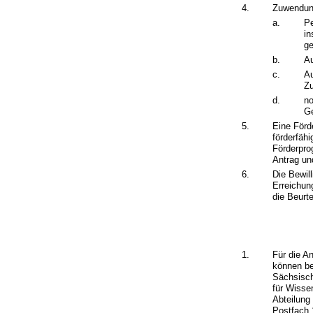
4.
Zuwendun
a.
Pe
in
ge
b.
Au
c.
Au
Z
d.
no
Ge
5.
Eine Förd
förderfäh
Förderpro
Antrag un
6.
Die Bewil
Erreichun
die Beurt
1.
Für die A
können be
Sächsisch
für Wisse
Abteilung
Postfach 