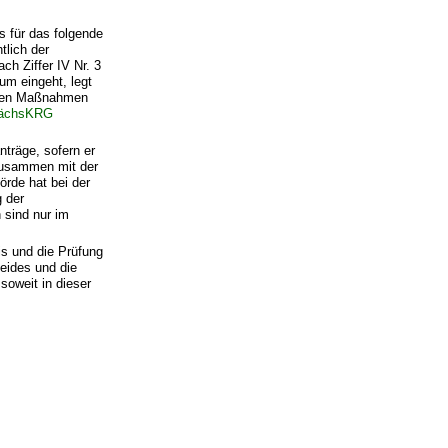
es für das folgende
tlich der
ch Ziffer IV Nr. 3
um eingeht, legt
agten Maßnahmen
SächsKRG
nträge, sofern er
 zusammen mit der
örde hat bei der
 der
 sind nur im
s und die Prüfung
eides und die
 soweit in dieser