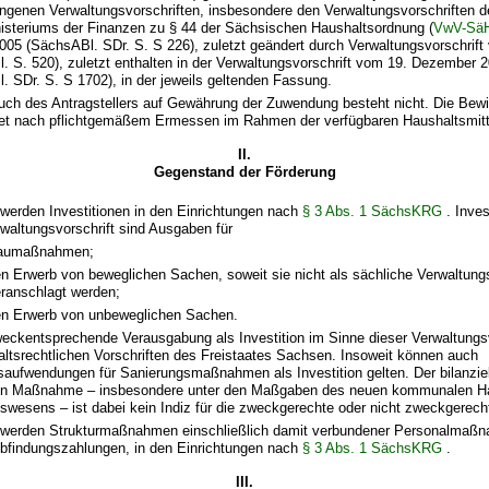
ngenen Verwaltungsvorschriften, insbesondere den Verwaltungsvorschriften 
isteriums der Finanzen zu § 44 der Sächsischen Haushaltsordnung (
VwV-Sä
2005 (SächsABl. SDr. S. S 226), zuletzt geändert durch Verwaltungsvorschrif
. S. 520), zuletzt enthalten in der Verwaltungsvorschrift vom 19. Dezember 
. SDr. S. S 1702), in der jeweils geltenden Fassung.
uch des Antragstellers auf Gewährung der Zuwendung besteht nicht. Die Bewi
et nach pflichtgemäßem Ermessen im Rahmen der verfügbaren Haushaltsmitt
II.
Gegenstand der Förderung
 werden Investitionen in den Einrichtungen nach
§ 3 Abs. 1 SächsKRG
. Inves
rwaltungsvorschrift sind Ausgaben für
aumaßnahmen;
n Erwerb von beweglichen Sachen, soweit sie nicht als sächliche Verwaltun
ranschlagt werden;
n Erwerb von unbeweglichen Sachen.
weckentsprechende Verausgabung als Investition im Sinne dieser Verwaltungsv
altsrechtlichen Vorschriften des Freistaates Sachsen. Insoweit können auch
saufwendungen für Sanierungsmaßnahmen als Investition gelten. Der bilanzie
ten Maßnahme – insbesondere unter den Maßgaben des neuen kommunalen Ha
wesens – ist dabei kein Indiz für die zweckgerechte oder nicht zweckgerec
 werden Strukturmaßnahmen einschließlich damit verbundener Personalmaß
Abfindungszahlungen, in den Einrichtungen nach
§ 3 Abs. 1 SächsKRG
.
III.