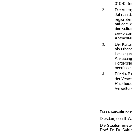
01079 Dr
2.
Der Antrag
Jahr an d
regionale
auf dem e
der Kultu
sowie sei
Antragstell
3.
Der Kultu
als urban
Festlegun
Ausübung 
Förderpri
begründet
4.
Für die B
der Verwe
Rückforde
Verwaltun
Diese Verwaltungsvo
Dresden, den 8. A
Die Staatsministe
Prof. Dr. Dr. Sab