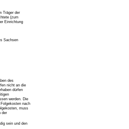
 Träger der
chtete (zum
er Einrichtung
tes Sachsen
aben des
fen nicht an die
orhaben dürfen
itigen
ssen werden. Die
e Folgekosten nach
Folgekosten, muss
n der
dig sein und den