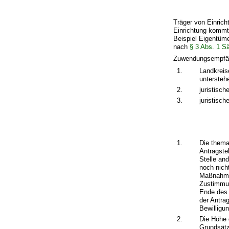
Träger von Einric
Einrichtung kommt 
Beispiel Eigentüme
nach
§ 3 Abs. 1 
Zuwendungsempfän
1.
Landkreis
untersteh
2.
juristisc
3.
juristisc
1.
Die thema
Antragste
Stelle an
noch nich
Maßnahmeb
Zustimmun
Ende des 
der Antra
Bewilligu
2.
Die Höhe 
Grundsätz