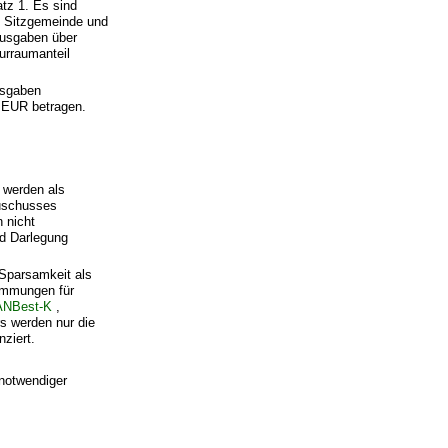
tz 1. Es sind
r, Sitzgemeinde und
Ausgaben über
turraumanteil
usgaben
 EUR betragen.
 werden als
Zuschusses
 nicht
nd Darlegung
 Sparsamkeit als
immungen für
ANBest-K
,
rs werden nur die
ziert.
notwendiger