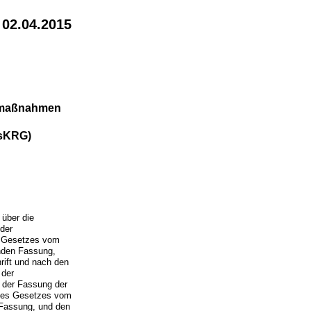
 02.04.2015
urmaßnahmen
hsKRG)
 über die
 der
s Gesetzes vom
enden Fassung,
rift und nach den
 der
n der Fassung der
 des Gesetzes vom
 Fassung, und den