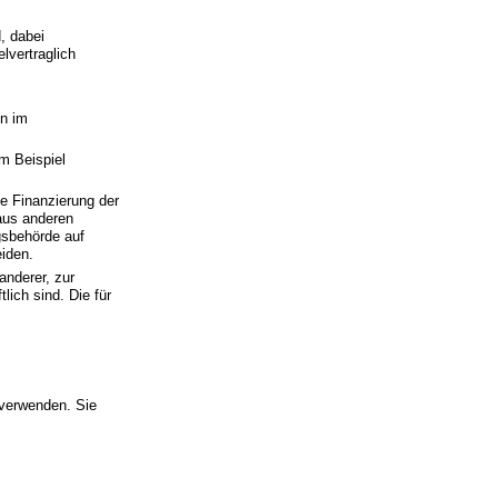
, dabei
lvertraglich
en im
m Beispiel
ie Finanzierung der
aus anderen
gsbehörde auf
iden.
nderer, zur
ich sind. Die für
 verwenden. Sie