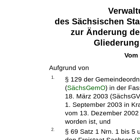
Verwalt
des Sächsischen Sta
zur Änderung de
Gliederung
Vom 
Aufgrund von
1.
§ 129 der Gemeindeordnu
(
SächsGemO
) in der F
18. März 2003 (SächsGVB
1. September 2003 in Kra
vom 13. Dezember 2002 
worden ist, und
2.
§ 69 Satz 1 Nrn. 1 bis 5
den Freistaat Sachsen (