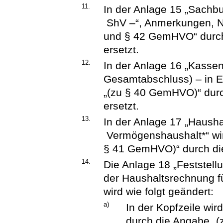
11.
In der Anlage 15 „Sachb
ShV –“, Anmerkungen, Nr.
und § 42 GemHVO“ durch
ersetzt.
12.
In der Anlage 16 „Kasse
Gesamtabschluss) – in E
„(zu § 40 GemHVO)“ dur
ersetzt.
13.
In der Anlage 17 „Haush
Vermögenshaushalt*“ wird
§ 41 GemHVO)“ durch die
14.
Die Anlage 18 „Feststel
der Haushaltsrechnung f
wird wie folgt geändert:
a)
In der Kopfzeile wi
durch die Angabe „(