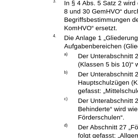
3.
In § 4 Abs. 5 Satz 2 wir
8 und 30 GemHVO“ durch
Begriffsbestimmungen de
KomHVO“ ersetzt.
4.
Die Anlage 1 „Gliederu
Aufgabenbereichen (Glied
a)
Der Unterabschnitt 2
(Klassen 5 bis 10)“ 
b)
Der Unterabschnitt 2
Hauptschulzügen (Kla
gefasst: „Mittelschul
c)
Der Unterabschnitt 
Behinderte“ wird wie
Förderschulen“.
d)
Der Abschnitt 27 „F
folgt gefasst: „Allg