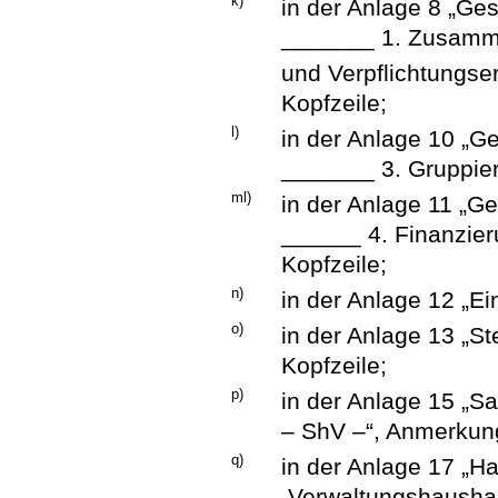
k)
in der Anlage 8 „Ge
_______ 1. Zusamm
und Verpflichtungs
Kopfzeile;
l)
in der Anlage 10 „G
_______ 3. Gruppier
ml)
in der Anlage 11 „G
______ 4. Finanzier
Kopfzeile;
n)
in der Anlage 12 „Ei
o)
in der Anlage 13 „St
Kopfzeile;
p)
in der Anlage 15 „S
– ShV –“, Anmerkunge
q)
in der Anlage 17 „H
Verwaltungshaushal