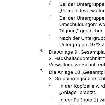
g)
Bei der Untergruppe
„Gemeindeverwaltun
h)
Bei der Untergruppe
Umschuldungen“ wer
Tilgung,“ gestrichen
i)
Nach der Untergrup
Untergruppe „97*3 a
6.
Die Anlage 9 „Gesamtpla
2. Haushaltsquerschnitt “
Verwaltungsvorschrift en
7.
Die Anlage 10 „Gesamtpl
3. Gruppierungsübersicht“
a)
In der Kopfzeile wir
„Anlage“ ersetzt.
b)
In der Fußnote 1) w