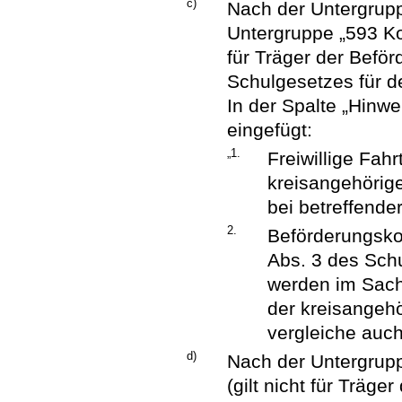
c)
Nach der Untergrupp
Untergruppe „593 Ko
für Träger der Befö
Schulgesetzes für d
In der Spalte „Hin
eingefügt:
„1.
Freiwillige Fah
kreisangehörig
bei betreffende
2.
Beförderungsko
Abs. 3 des Sch
werden im Sach
der kreisangeh
vergleiche auch
d)
Nach der Untergrup
(gilt nicht für Träg