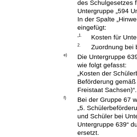
des Schulgesetzes f
Untergruppe „594 Un
In der Spalte „Hin
eingefügt:
„1.
Kosten für Unte
2.
Zuordnung bei b
e)
Die Untergruppe 639
wie folgt gefasst:
„Kosten der Schülerb
Beförderung gemäß 
Freistaat Sachsen)“.
f)
Bei der Gruppe 67 w
„5. Schülerbeförde
und Schüler bei Unt
Untergruppe 639“ d
ersetzt.