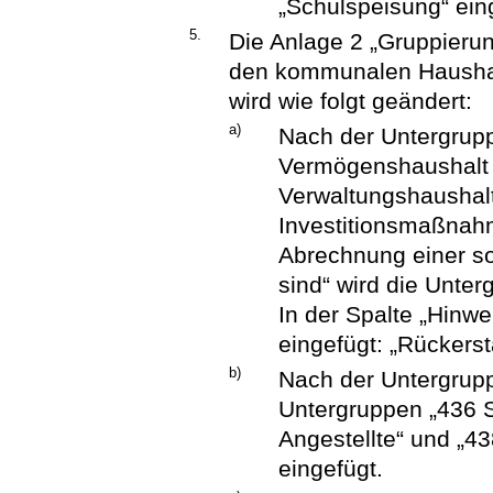
„Schulspeisung“ ein
5.
Die Anlage 2 „Gruppieru
den kommunalen Haushal
wird wie folgt geändert:
a)
Nach der Untergru
Vermögenshaushalt 
Verwaltungshaushalt
Investitionsmaßnah
Abrechnung einer s
sind“ wird die Unte
In der Spalte „Hinw
eingefügt: „Rückerst
b)
Nach der Untergrupp
Untergruppen „436 S
Angestellte“ und „4
eingefügt.