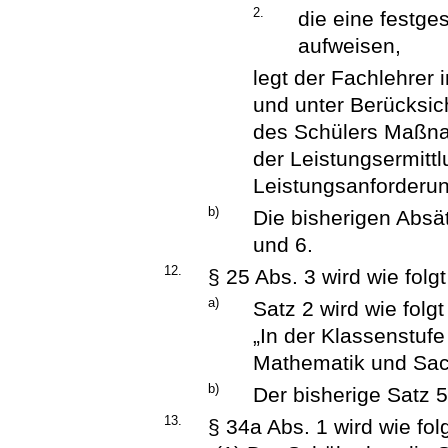
2.
die eine festge
aufweisen,
legt der Fachlehrer
und unter Berücksic
des Schülers Maßna
der Leistungsermittl
Leistungsanforderun
b)
Die bisherigen Absä
und 6.
12.
§ 25 Abs. 3 wird wie folg
a)
Satz 2 wird wie folgt
„In der Klassenstufe
Mathematik und Sach
b)
Der bisherige Satz 5
13.
§ 34a Abs. 1 wird wie fol