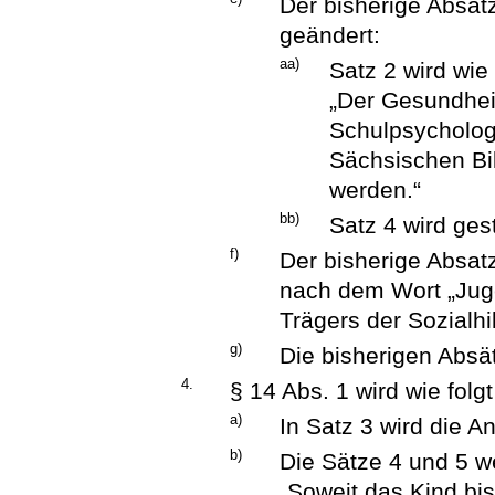
Der bisherige Absatz
geändert:
aa)
Satz 2 wird wie 
„Der Gesundhei
Schulpsycholog
Sächsischen Bi
werden.“
bb)
Satz 4 wird ges
f)
Der bisherige Absat
nach dem Wort „Jugen
Trägers der Sozialhil
g)
Die bisherigen Absät
4.
§ 14 Abs. 1 wird wie folg
a)
In Satz 3 wird die A
b)
Die Sätze 4 und 5 we
„Soweit das Kind bi