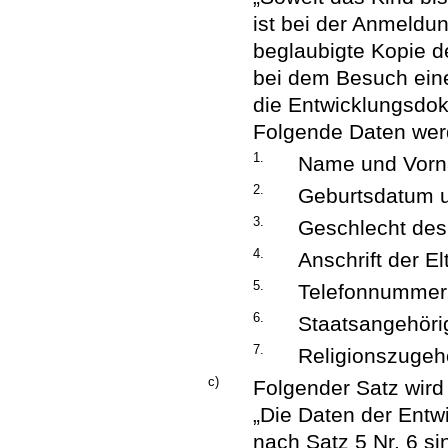
ist bei der Anmeldu
beglaubigte Kopie 
bei dem Besuch eine
die Entwicklungsdok
Folgende Daten werd
1.
Name und Vorna
2.
Geburtsdatum u
3.
Geschlecht des
4.
Anschrift der E
5.
Telefonnummer,
6.
Staatsangehörig
7.
Religionszugehö
c)
Folgender Satz wird
„Die Daten der Entw
nach Satz 5 Nr. 6 si