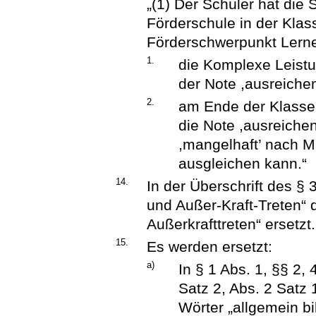
„(1) Der Schüler hat die
Förderschule in der Klas
Förderschwerpunkt Lerne
1.
die Komplexe Leist
der Note ,ausreichen
2.
am Ende der Klassen
die Note ,ausreichen
,mangelhaft’ nach 
ausgleichen kann.“
14.
In der Überschrift des § 
und Außer-Kraft-Treten“ d
Außerkrafttreten“ ersetzt.
15.
Es werden ersetzt:
a)
In § 1 Abs. 1, §§ 2, 
Satz 2, Abs. 2 Satz 
Wörter „allgemein b