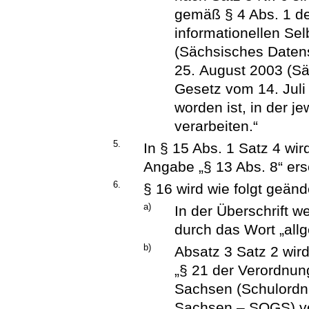
gemäß § 4 Abs. 1 d
informationellen Se
(Sächsisches Date
25. August 2003 (Sä
Gesetz vom 14. Juli
worden ist, in der j
verarbeiten.“
5.
In § 15 Abs. 1 Satz 4 wir
Angabe „§ 13 Abs. 8“ ers
6.
§ 16 wird wie folgt geänd
a)
In der Überschrift w
durch das Wort „allg
b)
Absatz 3 Satz 2 wird
„§ 21 der Verordnun
Sachsen (Schulordn
Sachsen – SOGS) v