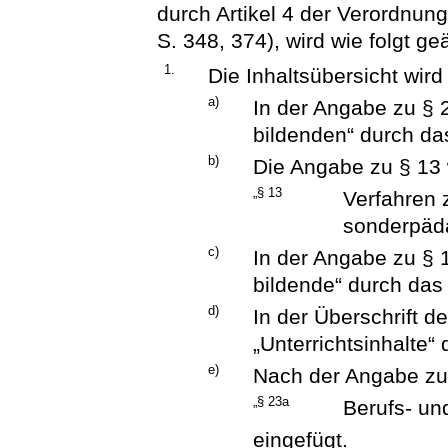
durch Artikel 4 der Verordnu
S. 348, 374), wird wie folgt ge
1.
Die Inhaltsübersicht wird
a)
In der Angabe zu § 
bildenden“ durch da
b)
Die Angabe zu § 13 w
„§ 13
Verfahren 
sonderpäd
c)
In der Angabe zu § 
bildende“ durch das 
d)
In der Überschrift d
„Unterrichtsinhalte“ 
e)
Nach der Angabe zu
„§ 23a
Berufs- un
eingefügt.