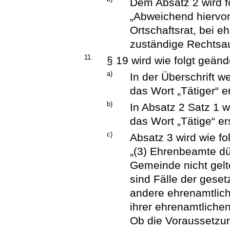
Dem Absatz 2 wird f
„Abweichend hiervon
Ortschaftsrat, bei e
zuständige Rechtsau
11.
§ 19 wird wie folgt geänd
a)
In der Überschrift w
das Wort „Tätiger“ er
b)
In Absatz 2 Satz 1 w
das Wort „Tätige“ er
c)
Absatz 3 wird wie fol
„(3) Ehrenbeamte dü
Gemeinde nicht ge
sind Fälle der gesetz
andere ehrenamtlich
ihrer ehrenamtliche
Ob die Voraussetzun