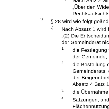
Nach Satz 2 wir
„Über den Wide
Rechtsaufsicht
18.
§ 28 wird wie folgt geänd
a)
Nach Absatz 1 wird 
„(2) Die Entscheidu
der Gemeinderat nic
1.
die Festlegung 
der Gemeinde,
2.
die Bestellung 
Gemeinderats, d
der Beigeordne
Absatz 4 Satz 1
3.
die Übernahme f
4.
Satzungen, and
Flächennutzung