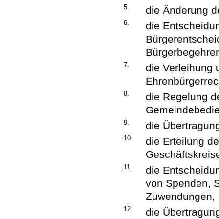
5.
die Änderung d
6.
die Entscheidu
Bürgerentscheid
Bürgerbegehre
7.
die Verleihung
Ehrenbürgerrec
8.
die Regelung d
Gemeindebedie
9.
die Übertragun
10.
die Erteilung 
Geschäftskreis
11.
die Entscheidu
von Spenden, 
Zuwendungen,
12.
die Übertragun