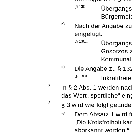
„§ 130
Übergangs
Bürgermeis
n)
Nach der Angabe zu
eingefügt:
„§ 130a
Übergangs
Gesetzes z
Kommunalr
o)
Die Angabe zu § 132 
„§ 130a
Inkrafttrete
2.
In § 2 Abs. 1 werden na
das Wort „sportliche“ ein
3.
§ 3 wird wie folgt geänder
a)
Dem Absatz 1 wird f
„Die Kreisfreiheit k
aberkannt werden.“