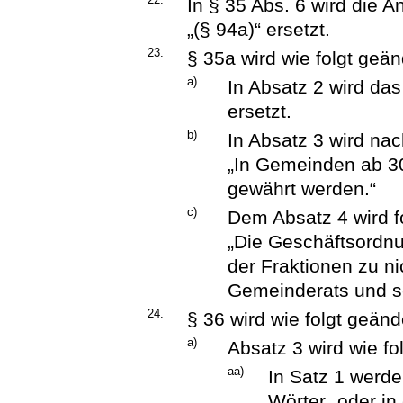
In § 35 Abs. 6 wird die 
„(§ 94a)“ ersetzt.
23.
§ 35a wird wie folgt geän
a)
In Absatz 2 wird da
ersetzt.
b)
In Absatz 3 wird nac
„In Gemeinden ab 30
gewährt werden.“
c)
Dem Absatz 4 wird f
„Die Geschäftsordn
der Fraktionen zu ni
Gemeinderats und se
24.
§ 36 wird wie folgt geänd
a)
Absatz 3 wird wie fo
aa)
In Satz 1 werde
Wörter „oder in