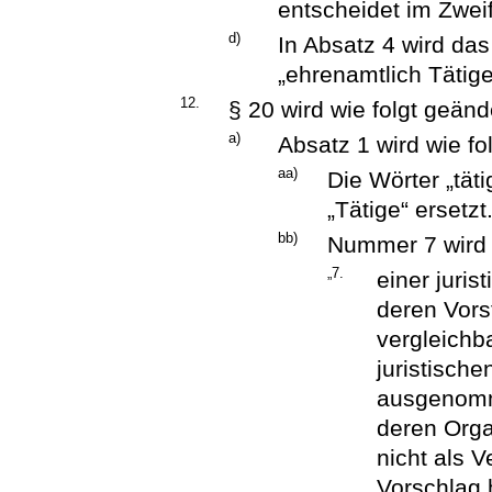
entscheidet im Zweif
d)
In Absatz 4 wird das
„ehrenamtlich Tätige
12.
§ 20 wird wie folgt geänd
a)
Absatz 1 wird wie fo
aa)
Die Wörter „tät
„Tätige“ ersetzt
bb)
Nummer 7 wird w
„7.
einer juris
deren Vors
vergleichba
juristische
ausgenomme
deren Organ
nicht als 
Vorschlag 