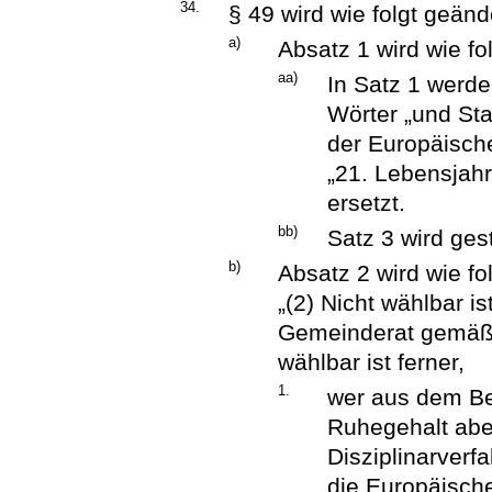
34.
§ 49 wird wie folgt geänd
a)
Absatz 1 wird wie fo
aa)
In Satz 1 werd
Wörter „und Sta
der Europäisch
„21. Lebensjahr
ersetzt.
bb)
Satz 3 wird ges
b)
Absatz 2 wird wie fol
„(2) Nicht wählbar i
Gemeinderat gemäß §
wählbar ist ferner,
1.
wer aus dem Be
Ruhegehalt abe
Disziplinarver
die Europäische