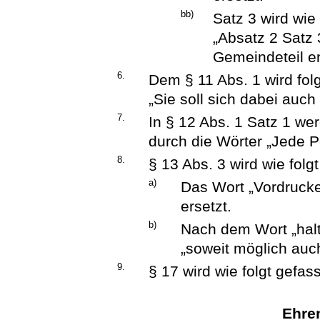
bb)
Satz 3 wird wie 
„Absatz 2 Satz 3
Gemeindeteil e
6.
Dem § 11 Abs. 1 wird fol
„Sie soll sich dabei auc
7.
In § 12 Abs. 1 Satz 1 we
durch die Wörter „Jede P
8.
§ 13 Abs. 3 wird wie folg
a)
Das Wort „Vordrucke
ersetzt.
b)
Nach dem Wort „hal
„soweit möglich auch
9.
§ 17 wird wie folgt gefass
Ehren