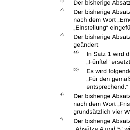
b)
Der bisherige Absatz
c)
Der bisherige Absat
nach dem Wort „Er
„Einstellung“ eingefü
d)
Der bisherige Absatz
geändert:
aa)
In Satz 1 wird 
„Fünftel“ ersetzt
bb)
Es wird folgend
„Für den gemäß 
entsprechend.“
e)
Der bisherige Absat
nach dem Wort „Fris
grundsätzlich vier W
f)
Der bisherige Absat
„Absätze 4 und 5“ w