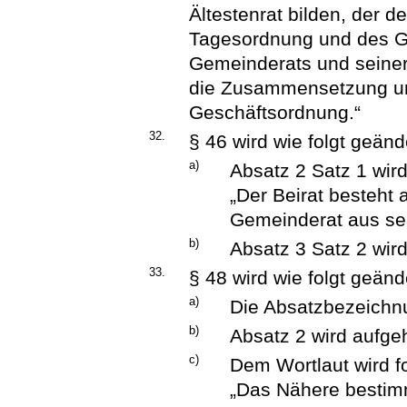
Ältestenrat bilden, der d
Tagesordnung und des G
Gemeinderats und seine
die Zusammensetzung un
Geschäftsordnung.“
32.
§ 46 wird wie folgt geänd
a)
Absatz 2 Satz 1 wird
„Der Beirat besteht 
Gemeinderat aus sein
b)
Absatz 3 Satz 2 wird
33.
§ 48 wird wie folgt geänd
a)
Die Absatzbezeichnu
b)
Absatz 2 wird aufge
c)
Dem Wortlaut wird f
„Das Nähere bestim