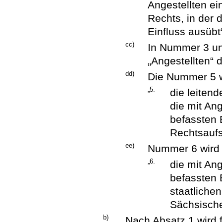
Angestellten ei
Rechts, in der
Einfluss ausübt
cc)
In Nummer 3 un
„Angestellten“ 
dd)
Die Nummer 5 wi
„5.
die leiten
die mit An
befassten 
Rechtsaufs
ee)
Nummer 6 wird w
„6.
die mit An
befassten 
staatliche
Sächsisch
b)
Nach Absatz 1 wird 