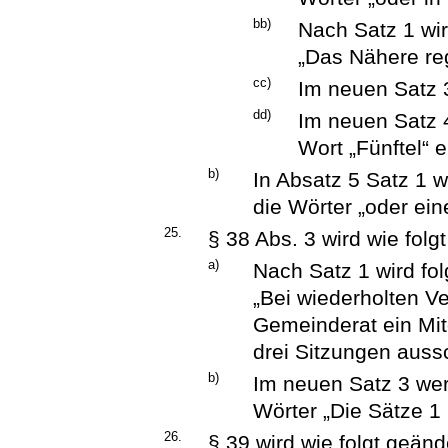
bb)
Nach Satz 1 wir
„Das Nähere re
cc)
Im neuen Satz 3
dd)
Im neuen Satz 4
Wort „Fünftel“ e
b)
In Absatz 5 Satz 1
die Wörter „oder ein
25.
§ 38 Abs. 3 wird wie folg
a)
Nach Satz 1 wird fol
„Bei wiederholten V
Gemeinderat ein Mit
drei Sitzungen auss
b)
Im neuen Satz 3 werd
Wörter „Die Sätze 1 
26.
§ 39 wird wie folgt geänd