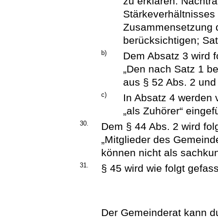
zu erklären. Nachtr
Stärkeverhältnisses 
Zusammensetzung de
berücksichtigen; Sat
b)
Dem Absatz 3 wird f
„Den nach Satz 1 be
aus § 52 Abs. 2 und 
c)
In Absatz 4 werden 
„als Zuhörer“ eingef
30.
Dem § 44 Abs. 2 wird fol
„Mitglieder des Gemeind
können nicht als sachku
31.
§ 45 wird wie folgt gefass
Der Gemeinderat kann du