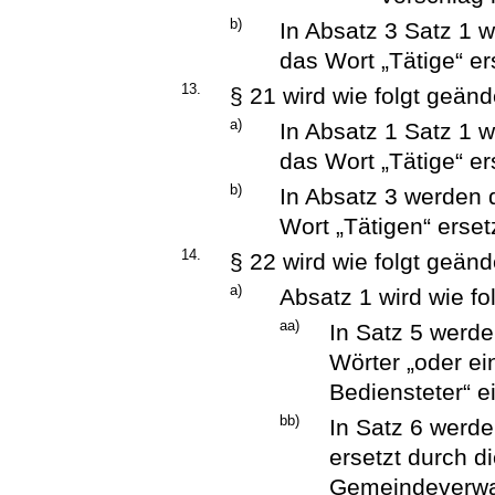
b)
In Absatz 3 Satz 1 w
das Wort „Tätige“ er
13.
§ 21 wird wie folgt geänd
a)
In Absatz 1 Satz 1 w
das Wort „Tätige“ er
b)
In Absatz 3 werden 
Wort „Tätigen“ erset
14.
§ 22 wird wie folgt geänd
a)
Absatz 1 wird wie fo
aa)
In Satz 5 werd
Wörter „oder ei
Bediensteter“ e
bb)
In Satz 6 werde
ersetzt durch di
Gemeindeverwa