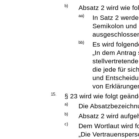
b)
Absatz 2 wird wie fo
aa)
In Satz 2 werd
Semikolon und d
ausgeschlossen
bb)
Es wird folgend
„In dem Antrag 
stellvertretend
die jede für si
und Entscheid
von Erklärungen
15.
§ 23 wird wie folgt geänd
a)
Die Absatzbezeichnu
b)
Absatz 2 wird aufge
c)
Dem Wortlaut wird f
„Die Vertrauenspers