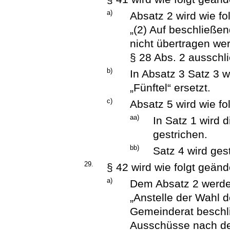
a)
Absatz 2 wird wie fol
„(2) Auf beschließ
nicht übertragen we
§ 28 Abs. 2 ausschli
b)
In Absatz 3 Satz 3 w
„Fünftel“ ersetzt.
c)
Absatz 5 wird wie fo
aa)
In Satz 1 wird 
gestrichen.
bb)
Satz 4 wird ges
29.
§ 42 wird wie folgt geänd
a)
Dem Absatz 2 werde
„Anstelle der Wahl 
Gemeinderat beschli
Ausschüsse nach de