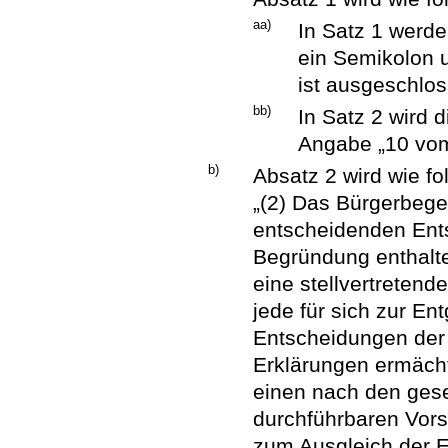
aa)
In Satz 1 werd
ein Semikolon u
ist ausgeschlos
bb)
In Satz 2 wird 
Angabe „10 vom
b)
Absatz 2 wird wie fol
„(2) Das Bürgerbege
entscheidenden Ent
Begründung enthalt
eine stellvertreten
jede für sich zur E
Entscheidungen der
Erklärungen ermächt
einen nach den ges
durchführbaren Vors
zum Ausgleich der E