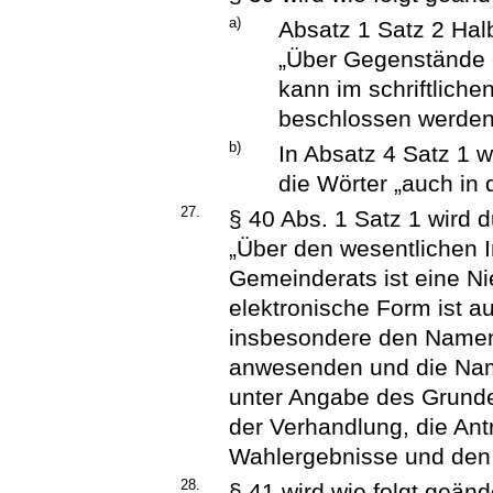
a)
Absatz 1 Satz 2 Halb
„Über Gegenstände e
kann im schriftliche
beschlossen werden
b)
In Absatz 4 Satz 1
die Wörter „auch in 
27.
§ 40 Abs. 1 Satz 1 wird d
„Über den wesentlichen 
Gemeinderats ist eine Nie
elektronische Form ist a
insbesondere den Namen 
anwesenden und die Na
unter Angabe des Grund
der Verhandlung, die An
Wahlergebnisse und den 
28.
§ 41 wird wie folgt geänd