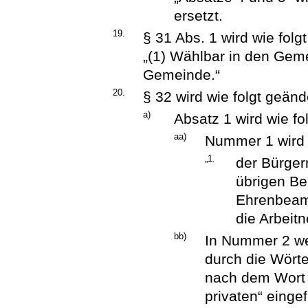
ersetzt.
19.
§ 31 Abs. 1 wird wie folgt
„(1) Wählbar in den Geme
Gemeinde.“
20.
§ 32 wird wie folgt geänd
a)
Absatz 1 wird wie fo
aa)
Nummer 1 wird w
„1.
der Bürger
übrigen B
Ehrenbeam
die Arbeit
bb)
In Nummer 2 we
durch die Wörte
nach dem Wort „
privaten“ einge