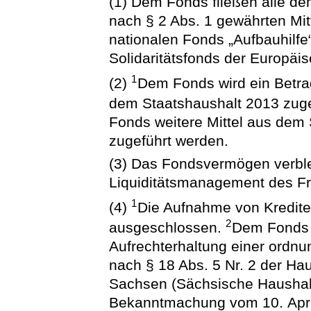
(1) Dem Fonds fließen alle d
nach § 2 Abs. 1 gewährten Mi
nationalen Fonds „Aufbauhilf
Solidaritätsfonds der Europäis
1
(2)
Dem Fonds wird ein Betr
dem Staatshaushalt 2013 zuge
Fonds weitere Mittel aus dem
zugeführt werden.
(3) Das Fondsvermögen verble
Liquiditätsmanagement des Fr
1
(4)
Die Aufnahme von Kredite
2
ausgeschlossen.
Dem Fonds 
Aufrechterhaltung einer ordn
nach § 18 Abs. 5 Nr. 2 der Ha
Sachsen (Sächsische Hausha
Bekanntmachung vom 10. April