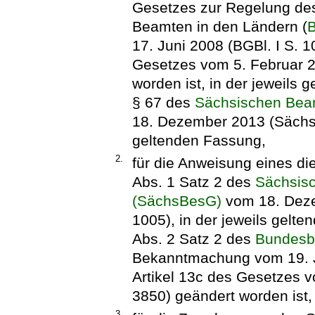
Gesetzes zur Regelung des
Beamten in den Ländern (
B
17. Juni 2008 (BGBl. I S. 1
Gesetzes vom 5. Februar 2
worden ist, in der jeweils 
§ 67 des
Sächsischen Bea
18. Dezember 2013 (SächsGV
geltenden Fassung,
2.
für die Anweisung eines d
Abs. 1 Satz 2 des
Sächsis
(SächsBesG)
vom 18. Deze
1005), in der jeweils gelt
Abs. 2 Satz 2 des
Bundesb
Bekanntmachung vom 19. Ju
Artikel 13c des Gesetzes v
3850) geändert worden ist,
3.