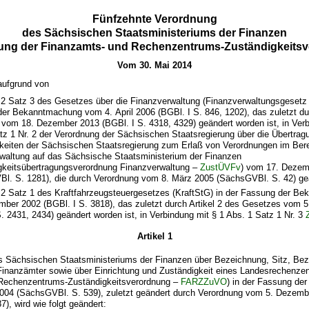
Fünfzehnte Verordnung
des Sächsischen Staatsministeriums der Finanzen
ung der Finanzamts- und Rechenzentrums-Zuständigkeits
Vom 30. Mai 2014
aufgrund von
 2 Satz 3 des Gesetzes über die Finanzverwaltung (Finanzverwaltungsgesetz
er Bekanntmachung vom 4. April 2006 (BGBl. I S. 846, 1202), das zuletzt dur
vom 18. Dezember 2013 (BGBl. I S. 4318, 4329) geändert worden ist, in Verb
tz 1 Nr. 2 der Verordnung der Sächsischen Staatsregierung über die Übertrag
keiten der Sächsischen Staatsregierung zum Erlaß von Verordnungen im Bere
waltung auf das Sächsische Staatsministerium der Finanzen
gkeitsübertragungsverordnung Finanzverwaltung –
ZustÜVFv
) vom 17. Dezem
l. S. 1281), die durch Verordnung vom 8. März 2005 (SächsGVBl. S. 42) geä
 2 Satz 1 des Kraftfahrzeugsteuergesetzes (KraftStG) in der Fassung der 
mber 2002 (BGBl. I S. 3818), das zuletzt durch Artikel 2 des Gesetzes vom
S. 2431, 2434) geändert worden ist, in Verbindung mit § 1 Abs. 1 Satz 1 Nr. 3
Artikel 1
s Sächsischen Staatsministeriums der Finanzen über Bezeichnung, Sitz, Bez
 Finanzämter sowie über Einrichtung und Zuständigkeit eines Landesrechenze
Rechenzentrums-Zuständigkeitsverordnung –
FARZZuVO
) in der Fassung d
004 (SächsGVBl. S. 539), zuletzt geändert durch Verordnung vom 5. Dezemb
), wird wie folgt geändert: