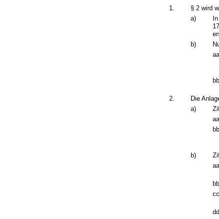
1.
§ 2 wird w
a)
In
17
er
b)
Nu
aa
bb
2.
Die Anlage
a)
Zi
aa
bb
b)
Zi
aa
bb
cc
dd