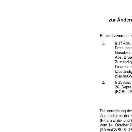
zur Änder
Es wird verordnet 
1.
§ 17 Abs.
Fassung d
Gesetzes 
Abs. 1 Sa
Zuständig
Finanzver
(Zuständi
(SächsGVB
2.
§ 15 Abs.
26. Septe
(BGBl. I 
Die Verordnung de
Zuständigkeit der
(Finanzamts- und 
vom 14. Oktober 2
(SächsGVBl. S. 787