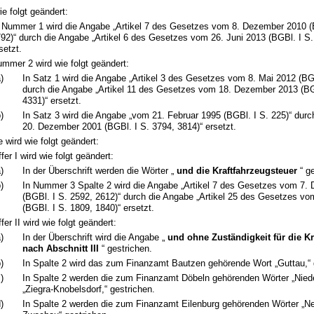
ie folgt geändert:
 Nummer 1 wird die Angabe „Artikel 7 des Gesetzes vom 8. Dezember 2010 (
92)“ durch die Angabe „Artikel 6 des Gesetzes vom 26. Juni 2013 (BGBl. I S.
setzt.
mmer 2 wird wie folgt geändert:
)
In Satz 1 wird die Angabe „Artikel 3 des Gesetzes vom 8. Mai 2012 (BGB
durch die Angabe „Artikel 11 des Gesetzes vom 18. Dezember 2013 (BG
4331)“ ersetzt.
)
In Satz 3 wird die Angabe „vom 21. Februar 1995 (BGBl. I S. 225)“ dur
20. Dezember 2001 (BGBl. I S. 3794, 3814)“ ersetzt.
 wird wie folgt geändert:
ffer I wird wie folgt geändert:
)
In der Überschrift werden die Wörter „
und die Kraftfahrzeugsteuer
“ ge
)
In Nummer 3 Spalte 2 wird die Angabe „Artikel 7 des Gesetzes vom 7.
(BGBl. I S. 2592, 2612)“ durch die Angabe „Artikel 25 des Gesetzes vo
(BGBl. I S. 1809, 1840)“ ersetzt.
ffer II wird wie folgt geändert:
)
In der Überschrift wird die Angabe „
und ohne Zuständigkeit für die Kr
nach Abschnitt III
“ gestrichen.
)
In Spalte 2 wird das zum Finanzamt Bautzen gehörende Wort „Guttau,“ 
)
In Spalte 2 werden die zum Finanzamt Döbeln gehörenden Wörter „Nieder
„Ziegra-Knobelsdorf,“ gestrichen.
)
In Spalte 2 werden die zum Finanzamt Eilenburg gehörenden Wörter „Ne