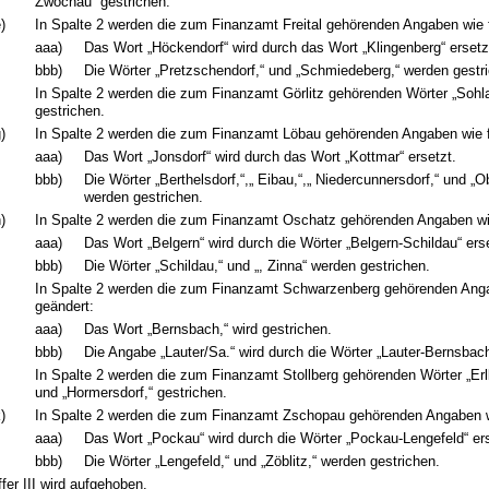
Zwochau“ gestrichen.
)
In Spalte 2 werden die zum Finanzamt Freital gehörenden Angaben wie f
aaa)
Das Wort „Höckendorf“ wird durch das Wort „Klingenberg“ ersetz
bbb)
Die Wörter „Pretzschendorf,“ und „Schmiedeberg,“ werden gestr
In Spalte 2 werden die zum Finanzamt Görlitz gehörenden Wörter „Sohla
gestrichen.
)
In Spalte 2 werden die zum Finanzamt Löbau gehörenden Angaben wie f
aaa)
Das Wort „Jonsdorf“ wird durch das Wort „Kottmar“ ersetzt.
bbb)
Die Wörter „Berthelsdorf,“,„ Eibau,“,„ Niedercunnersdorf,“ und „O
werden gestrichen.
)
In Spalte 2 werden die zum Finanzamt Oschatz gehörenden Angaben wie
aaa)
Das Wort „Belgern“ wird durch die Wörter „Belgern-Schildau“ erse
bbb)
Die Wörter „Schildau,“ und „, Zinna“ werden gestrichen.
In Spalte 2 werden die zum Finanzamt Schwarzenberg gehörenden Anga
geändert:
aaa)
Das Wort „Bernsbach,“ wird gestrichen.
bbb)
Die Angabe „Lauter/Sa.“ wird durch die Wörter „Lauter-Bernsbach
In Spalte 2 werden die zum Finanzamt Stollberg gehörenden Wörter „Erl
und „Hormersdorf,“ gestrichen.
)
In Spalte 2 werden die zum Finanzamt Zschopau gehörenden Angaben wi
aaa)
Das Wort „Pockau“ wird durch die Wörter „Pockau-Lengefeld“ ers
bbb)
Die Wörter „Lengefeld,“ und „Zöblitz,“ werden gestrichen.
ffer III wird aufgehoben.