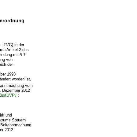
verordnung
 – FVG) in der
ch Artikel 2 des
indung mit § 1
ung von
ich der
ber 1993
ndert worden ist,
Bekanntmachung vom
 5. Dezember 2012
ZustÜVFv
:
irk und
ntrums Steuern
er Bekanntmachung
er 2012