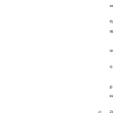
ee
ff)
gg
hh
ii)
jj)
kk
c)
Zi