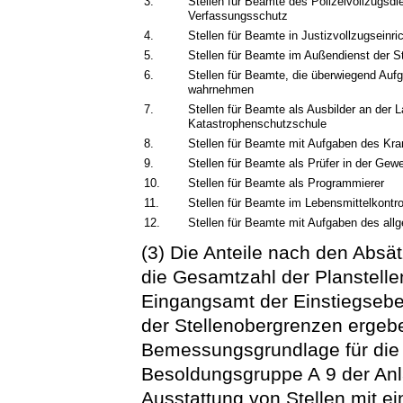
3.
Stellen für Beamte des Polizeivollzugsd
Verfassungsschutz
4.
Stellen für Beamte in Justizvollzugseinr
5.
Stellen für Beamte im Außendienst der S
6.
Stellen für Beamte, die überwiegend Au
wahrnehmen
7.
Stellen für Beamte als Ausbilder an der 
Katastrophenschutzschule
8.
Stellen für Beamte mit Aufgaben des Kra
9.
Stellen für Beamte als Prüfer in der Gew
10.
Stellen für Beamte als Programmierer
11.
Stellen für Beamte im Lebensmittelkontro
12.
Stellen für Beamte mit Aufgaben des all
(3) Die Anteile nach den Absät
die Gesamtzahl der Planstell
Eingangsamt der Einstiegsebe
der Stellenobergrenzen ergebe
Bemessungsgrundlage für die
Besoldungsgruppe A 9 der An
Ausstattung von Stellen mit e