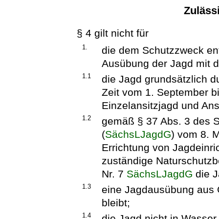
Zuläss
§ 4 gilt nicht für
1.
die dem Schutzzweck e
Ausübung der Jagd mit 
1.1
die Jagd grundsätzlich du
Zeit vom 1. September bi
Einzelansitzjagd und Ansi
1.2
gemäß § 37 Abs. 3 des 
(
SächsLJagdG
) vom 8. 
Errichtung von Jagdeinr
zuständige Naturschutzb
Nr. 7
SächsLJagdG
die J
1.3
eine Jagdausübung aus 
bleibt;
1.4
die Jagd nicht in Wasse