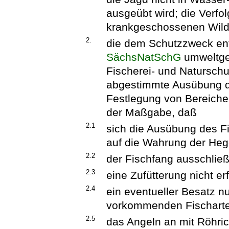
ausgeübt wird; die Verf
krankgeschossenen Wilde
2.
die dem Schutzzweck ent
SächsNatSchG
umweltge
Fischerei- und Natursch
abgestimmte Ausübung de
Festlegung von Bereichen
der Maßgabe, daß
2.1
sich die Ausübung des F
auf die Wahrung der Hege
2.2
der Fischfang ausschließ
2.3
eine Zufütterung nicht erf
2.4
ein eventueller Besatz nu
vorkommenden Fischarten
2.5
das Angeln an mit Röhric