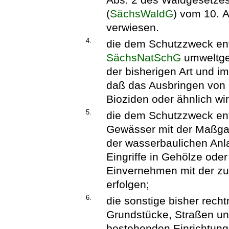
(
SächsWaldG
) vom 10. 
verwiesen.
4.
die dem Schutzzweck ent
SächsNatSchG
umweltger
der bisherigen Art und i
daß das Ausbringen von 
Bioziden oder ähnlich wi
5.
die dem Schutzzweck en
Gewässer mit der Maßgab
der wasserbaulichen Anla
Eingriffe in Gehölze oder
Einvernehmen mit der z
erfolgen;
6.
die sonstige bisher rec
Grundstücke, Straßen u
bestehenden Einrichtunge