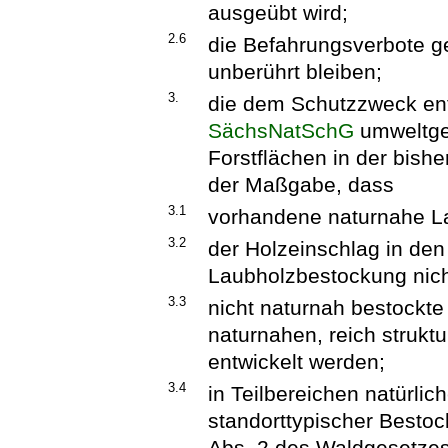
ausgeübt wird;
2.6
die Befahrungsverbote g
unberührt bleiben;
3.
die dem Schutzzweck ent
SächsNatSchG
umweltger
Forstflächen in der bish
der Maßgabe, dass
3.1
vorhandene naturnahe La
3.2
der Holzeinschlag in den
Laubholzbestockung nicht
3.3
nicht naturnah bestockte
naturnahen, reich struk
entwickelt werden;
3.4
in Teilbereichen natürlic
standorttypischer Besto
Abs. 2 des Waldgesetzes