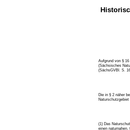
Histori
Aufgrund von § 16
(Sächsisches Nat
(SächsGVBl. S. 160
Die in § 2 näher 
Naturschutzgebiet 
(1) Das Naturschut
einen naturnahen, 