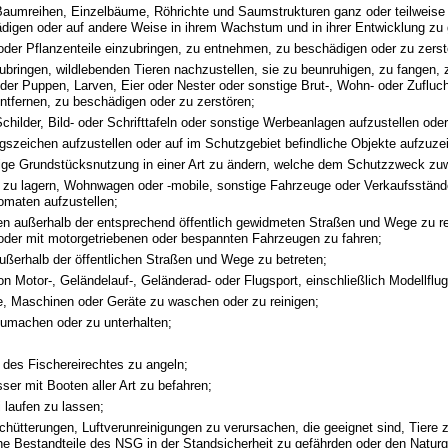
aumreihen, Einzelbäume, Röhrichte und Saumstrukturen ganz oder teilweise 
digen oder auf andere Weise in ihrem Wachstum und in ihrer Entwicklung zu 
oder Pflanzenteile einzubringen, zu entnehmen, zu beschädigen oder zu zerst
zubringen, wildlebenden Tieren nachzustellen, sie zu beunruhigen, zu fangen, 
oder Puppen, Larven, Eier oder Nester oder sonstige Brut-, Wohn- oder Zufluch
entfernen, zu beschädigen oder zu zerstören;
Schilder, Bild- oder Schrifttafeln oder sonstige Werbeanlagen aufzustellen ode
gszeichen aufzustellen oder auf im Schutzgebiet befindliche Objekte aufzuze
rige Grundstücksnutzung in einer Art zu ändern, welche dem Schutzzweck zuw
, zu lagern, Wohnwagen oder -mobile, sonstige Fahrzeuge oder Verkaufsständ
maten aufzustellen;
en außerhalb der entsprechend öffentlich gewidmeten Straßen und Wege zu re
 oder mit motorgetriebenen oder bespannten Fahrzeugen zu fahren;
ußerhalb der öffentlichen Straßen und Wege zu betreten;
on Motor-, Geländelauf-, Geländerad- oder Flugsport, einschließlich Modellflug
, Maschinen oder Geräte zu waschen oder zu reinigen;
umachen oder zu unterhalten;
 des Fischereirechtes zu angeln;
ser mit Booten aller Art zu befahren;
i laufen zu lassen;
chütterungen, Luftverunreinigungen zu verursachen, die geeignet sind, Tiere 
he Bestandteile des NSG in der Standsicherheit zu gefährden oder den Natur