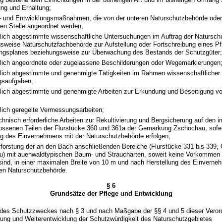
ung und Erhaltung;
e- und Entwicklungsmaßnahmen, die von der unteren Naturschutzbehörde oder 
ten Stelle angeordnet werden;
dlich abgestimmte wissenschaftliche Untersuchungen im Auftrag der Natursch
sweise Naturschutzfachbehörde zur Aufstellung oder Fortschreibung eines Pf
ngsplanes beziehungsweise zur Überwachung des Bestands der Schutzgüter
dlich angeordnete oder zugelassene Beschilderungen oder Wegemarkierungen
dlich abgestimmte und genehmigte Tätigkeiten im Rahmen wissenschaftlicher
gsaufgaben;
dlich abgestimmte und genehmigte Arbeiten zur Erkundung und Beseitigung v
zlich geregelte Vermessungsarbeiten;
echnisch erforderliche Arbeiten zur Rekultivierung und Bergsicherung auf den
ossenen Teilen der Flurstücke 360 und 361a der Gemarkung Zschochau, sofe
ng des Einvernehmens mit der Naturschutzbehörde erfolgen;
ufforstung der an den Bach anschließenden Bereiche (Flurstücke 331 bis 339
) mit auenwaldtypischen Baum- und Straucharten, soweit keine Vorkommen g
 sind, in einer maximalen Breite von 10 m und nach Herstellung des Einverne
en Naturschutzbehörde.
§ 6
Grundsätze der Pflege und Entwicklung
 des Schutzzweckes nach § 3 und nach Maßgabe der §§ 4 und 5 dieser Verord
rung und Weiterentwicklung der Schutzwürdigkeit des Naturschutzgebietes