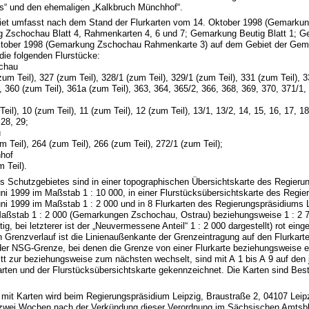
es“ und den ehemaligen „Kalkbruch Münchhof“.
iet umfasst nach dem Stand der Flurkarten vom 14. Oktober 1998 (Gemarku
g Zschochau Blatt 4, Rahmenkarten 4, 6 und 7; Gemarkung Beutig Blatt 1; 
Oktober 1998 (Gemarkung Zschochau Rahmenkarte 3) auf dem Gebiet der Gem
die folgenden Flurstücke:
chau
um Teil), 327 (zum Teil), 328/1 (zum Teil), 329/1 (zum Teil), 331 (zum Teil), 
, 360 (zum Teil), 361a (zum Teil), 363, 364, 365/2, 366, 368, 369, 370, 371/1,
eil), 10 (zum Teil), 11 (zum Teil), 12 (zum Teil), 13/1, 13/2, 14, 15, 16, 17, 18
 28, 29;
u
 Teil), 264 (zum Teil), 266 (zum Teil), 272/1 (zum Teil);
hof
 Teil).
es Schutzgebietes sind in einer topographischen Übersichtskarte des Regieru
ni 1999 im Maßstab 1 : 10 000, in einer Flurstücksübersichtskarte des Regi
uni 1999 im Maßstab 1 : 2 000 und in 8 Flurkarten des Regierungspräsidiums 
Maßstab 1 : 2 000 (Gemarkungen Zschochau, Ostrau) beziehungsweise 1 : 2
, bei letzterer ist der „Neuvermessene Anteil“ 1 : 2 000 dargestellt) rot eing
Grenzverlauf ist die Linienaußenkante der Grenzeintragung auf den Flurkart
er NSG-Grenze, bei denen die Grenze von einer Flurkarte beziehungsweise 
tt zur beziehungsweise zum nächsten wechselt, sind mit A 1 bis A 9 auf den 
arten und der Flurstücksübersichtskarte gekennzeichnet. Die Karten sind Best
 mit Karten wird beim Regierungspräsidium Leipzig, Braustraße 2, 04107 Leip
 zwei Wochen nach der Verkündung dieser Verordnung im Sächsischen Amtsbl