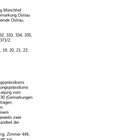
ng Münchhof
Gemarkung Ostrau
einde Ostrau,
332, 333, 334, 335,
 371/2;
, 19, 20, 21, 22,
ngspräsidiums
erungspräsidiums
Leipzig vom
 730 (Gemarkungen
etragen.
en.
einem
jeweils zwei
andteil der
zig, Zimmer 449,
att zur