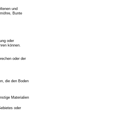
eltenen und
elmöhre, Bunte
gung oder
ühren können.
rechen oder der
en, die den Boden
nstige Materialien
ebietes oder