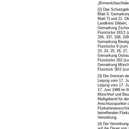
„Birmenitzbachtal
(2) Das Schutzgeb
Blatt 5; Gemarkun
Blatt 7) und 21. 
Landkreis Döbeln, 
Gemarkung Zscho
Flurstücke 181/1 (z
336, 337, 338, 339
Gemarkung Beutig
Flurstücke 9 (zum T
23, 24, 25, 26, 27,
Gemarkung Ostra
Flurstücke 262 (zum
Gemarkung Münch
Flurstück 30/2 (zum
(3) Die Grenzen d
Leipzig vom 17. Ju
Leipzig vom 17. J
17. Juni 1999 im 
Münchhof und Beutig
Maßgebend für den 
Anschlusspunkte d
Flurkartenausschni
betreffenden Flurk
Verordnung.
(4) Die Verordnung
auf die Dauer von