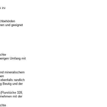
s zu
achbehörden
nen und geeignet
chte
sherigen Umfang mit
 und mineralischem
nen
ebenfalls randlich
ng Beutig und der
(Flurstücke 328,
ernehmen mit der
chte