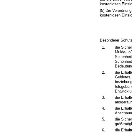
kostenlosen Einsic
(5) Die Verordnung
kostenlosen Einsic
Besonderer Schutz
1.
die Siche
Mulde-Löß
Seltenhei
Schönheit
Bedeutung
2.
die Erhal
Gebietes,
beziehung
felsgebun
Entwicklu
3.
die Erhal
ausgeräum
4.
die Erhal
Anschauu
5.
die Siche
größtmögl
6.
die Erhal