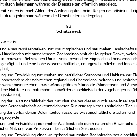
ht durch jedermann während der Dienstzeiten öffentlich ausgelegt.
 mit Karten ist nach Ablauf der Auslegungsfrist beim Regierungspräsidium Lei
ht durch jedermann während der Dienstzeiten niedergelegt.
§ 3
Schutzzweck
zweck ist :
rung eines repräsentativen, naturraumtypischen und naturnahen Landschaftsa
-Hügellandes mit anstehendem Zechsteindolomit der Mügelner Senke, welche
t im nordwestsächsischen Raum, seine besondere Eigenart und hervorragende
 geprägt ist und eine hohe wissenschaftliche, naturgeschichtliche und landes
 hat;
tung und Entwicklung naturnaher und natürlicher Standorte und Habitate der F
 insbesondere der zahlreichen regional und überregional seltenen und bedrohte
sweise basenreichen sowie wärmegetönten Standorte (Magerrasen und Auew
dene Habitate und naturnahe Laubwälder einschließlich der zugehörigen natür
ngsstadien);
tung der Leistungsfähigkeit des Naturhaushaltes dieses durch seine Insellage 
ten Agrarlandschaft gekennzeichneten Rückzugsgebietes zahlreicher Tier- u
tung der vorhandenen Dolomitaufschlüsse als wissenschaftliche Studien- und
ngsobjekte;
rung und Entwicklung naturnaher Waldbestände durch naturnahe Bewirtschaft
icher Nutzung von Prozessen der natürlichen Sukzession;
tung und Entwicklung eines weitgehend naturnahen Bachabschnittes einschlie