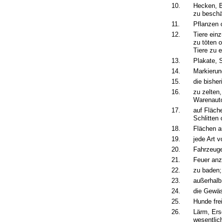
10.
Hecken, B
zu beschä
11.
Pflanzen 
12.
Tiere ein
zu töten 
Tiere zu 
13.
Plakate, 
14.
Markierun
15.
die bishe
16.
zu zelten
Warenauto
17.
auf Fläch
Schlitten
18.
Flächen a
19.
jede Art v
20.
Fahrzeuge
21.
Feuer anz
22.
zu baden;
23.
außerhalb
24.
die Gewäs
25.
Hunde fre
26.
Lärm, Ers
wesentlic