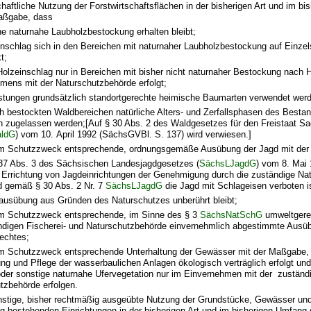
schaftliche Nutzung der Forstwirtschaftsflächen in der bisherigen Art und im b
aßgabe, dass
e naturnahe Laubholzbestockung erhalten bleibt;
inschlag sich in den Bereichen mit naturnaher Laubholzbestockung auf Ein
t;
 Holzeinschlag nur in Bereichen mit bisher nicht naturnaher Bestockung nach 
mens mit der Naturschutzbehörde erfolgt;
rstungen grundsätzlich standortgerechte heimische Baumarten verwendet wer
ah bestockten Waldbereichen natürliche Alters- und Zerfallsphasen des Besta
en zugelassen werden;[Auf § 30 Abs. 2 des Waldgesetzes für den Freistaat S
ldG
) vom 10. April 1992 (SächsGVBl. S. 137) wird verwiesen.]
dem Schutzzweck entsprechende, ordnungsgemäße Ausübung der Jagd mit de
7 Abs. 3 des Sächsischen Landesjagdgesetzes (
SächsLJagdG
) vom 8. Mai
e Errichtung von Jagdeinrichtungen der Genehmigung durch die zuständige Na
d gemäß § 30 Abs. 2 Nr. 7
SächsLJagdG
die Jagd mit Schlageisen verboten i
ausübung aus Gründen des Naturschutzes unberührt bleibt;
em Schutzzweck entsprechende, im Sinne des § 3
SächsNatSchG
umweltgere
ndigen Fischerei- und Naturschutzbehörde einvernehmlich abgestimmte Ausü
rechtes;
em Schutzzweck entsprechende Unterhaltung der Gewässer mit der Maßgabe,
ung und Pflege der wasserbaulichen Anlagen ökologisch verträglich erfolgt und 
der sonstige naturnahe Ufervegetation nur im Einvernehmen mit der zuständ
tzbehörde erfolgen.
onstige, bisher rechtmäßig ausgeübte Nutzung der Grundstücke, Gewässer un
g bestehenden Einrichtungen in der bisherigen Art und im bisherigen Umfang