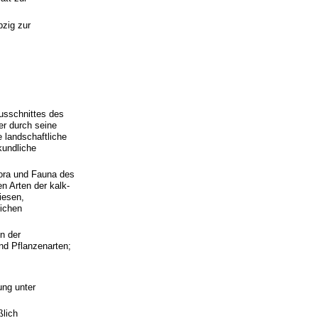
pzig zur
usschnittes des
r durch seine
 landschaftliche
kundliche
lora und Fauna des
n Arten der kalk-
iesen,
lichen
in der
nd Pflanzenarten;
ung unter
ßlich