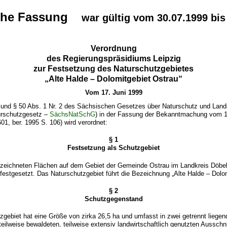
sche Fassung
war gültig vom 30.07.1999 bis
Verordnung
des Regierungspräsidiums Leipzig
zur Festsetzung des Naturschutzgebietes
„Alte Halde – Dolomitgebiet Ostrau“
Vom 17. Juni 1999
 und § 50 Abs. 1 Nr. 2 des Sächsischen Gesetzes über Naturschutz und Land
urschutzgesetz –
SächsNatSchG
) in der Fassung der Bekanntmachung vom 1
1, ber. 1995 S. 106) wird verordnet:
§ 1
Festsetzung als Schutzgebiet
bezeichneten Flächen auf dem Gebiet der Gemeinde Ostrau im Landkreis Döbe
festgesetzt. Das Naturschutzgebiet führt die Bezeichnung „Alte Halde – Dolom
§ 2
Schutzgegenstand
zgebiet hat eine Größe von zirka 26,5 ha und umfasst in zwei getrennt liegen
teilweise bewaldeten, teilweise extensiv landwirtschaftlich genutzten Ausschn