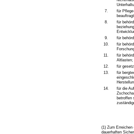
Unterhalt
7.
für Pfleg
beauftrag
8.
für behör
beziehung
Entwicklu
9.
für behör
10.
für behör
Forschun
11.
für behör
Altlasten;
12.
für geset
13.
für bergt
eingeschl
Herstellu
14.
für die A
Zschochau
betroffen
zuständig
(1) Zum Erreichen
dauerhaften Siche