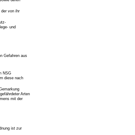
der von ihr
utz-
lege- und
;
;
on Gefahren aus
 im NSG
rn diese nach
, Gemarkung
efährdeter Arten
hmens mit der
nung ist zur