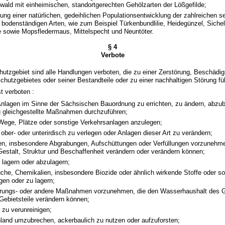
ald mit einheimischen, standortgerechten Gehölzarten der Lößgefilde;
rung einer natürlichen, gedeihlichen Populationsentwicklung der zahlreichen s
 bodenständigen Arten, wie zum Beispiel Türkenbundlilie, Heidegünzel, Sich
 sowie Mopsfledermaus, Mittelspecht und Neuntöter.
§ 4
Verbote
hutzgebiet sind alle Handlungen verboten, die zu einer Zerstörung, Beschädi
hutzgebietes oder seiner Bestandteile oder zu einer nachhaltigen Störung f
st verboten :
Anlagen im Sinne der Sächsischen Bauordnung zu errichten, zu ändern, abzub
g gleichgestellte Maßnahmen durchzuführen;
Wege, Plätze oder sonstige Verkehrsanlagen anzulegen;
 ober- oder unterirdisch zu verlegen oder Anlagen dieser Art zu verändern;
n, insbesondere Abgrabungen, Aufschüttungen oder Verfüllungen vorzunehm
 Gestalt, Struktur und Beschaffenheit verändern oder verändern können;
u lagern oder abzulagern;
uche, Chemikalien, insbesondere Biozide oder ähnlich wirkende Stoffe oder so
gen oder zu lagern;
rungs- oder andere Maßnahmen vorzunehmen, die den Wasserhaushalt des G
 Gebietsteile verändern können;
zu verunreinigen;
land umzubrechen, ackerbaulich zu nutzen oder aufzuforsten;