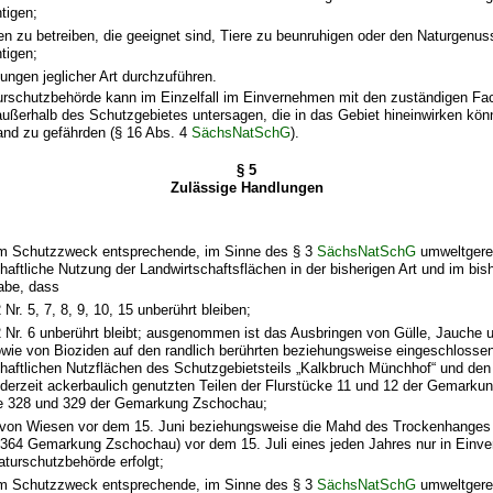
tigen;
len zu betreiben, die geeignet sind, Tiere zu beunruhigen oder den Naturgenus
tigen;
tungen jeglicher Art durchzuführen.
turschutzbehörde kann im Einzelfall im Einvernehmen mit den zuständigen F
ußerhalb des Schutzgebietes untersagen, die in das Gebiet hineinwirken kön
and zu gefährden (§ 16 Abs. 4
SächsNatSchG
).
§ 5
Zulässige Handlungen
em Schutzzweck entsprechende, im Sinne des § 3
SächsNatSchG
umweltgere
chaftliche Nutzung der Landwirtschaftsflächen in der bisherigen Art und im bi
abe, dass
 Nr. 5, 7, 8, 9, 10, 15 unberührt bleiben;
2 Nr. 6 unberührt bleibt; ausgenommen ist das Ausbringen von Gülle, Jauche
wie von Bioziden auf den randlich berührten beziehungsweise eingeschlosse
chaftlichen Nutzflächen des Schutzgebietsteils „Kalkbruch Münchhof“ und den 
 derzeit ackerbaulich genutzten Teilen der Flurstücke 11 und 12 der Gemarku
ke 328 und 329 der Gemarkung Zschochau;
von Wiesen vor dem 15. Juni beziehungsweise die Mahd des Trockenhanges 
 364 Gemarkung Zschochau) vor dem 15. Juli eines jeden Jahres nur in Einv
aturschutzbehörde erfolgt;
em Schutzzweck entsprechende, im Sinne des § 3
SächsNatSchG
umweltgere