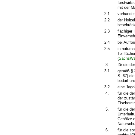
forstwirt
mit der M
2.1
vorhanden
2.2
der Holze
beschränk
2.3
flächiger
Einverneh
2.4
bei Auffo
2.5
in naturn
Teilfläch
(
SächsWa
3.
für die 
3.1
gemäß § 3
S. 67) di
bedarf un
3.2
eine Jagd
4.
für die d
der zustä
Fischerei
5.
für die d
Unterhalt
Gehölze o
Naturschu
6.
für die s
rechtmäßi