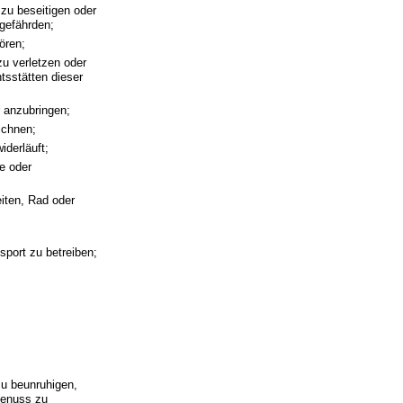
zu beseitigen oder
gefährden;
ören;
zu verletzen oder
tsstätten dieser
r anzubringen;
ichnen;
iderläuft;
e oder
iten, Rad oder
sport zu betreiben;
zu beunruhigen,
genuss zu