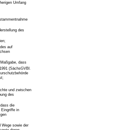
isherigen Umfang
zelstammentnahme
Herstellung des
den;
ndes auf
achsen
r Maßgabe, dass
 1991 (SächsGVBl.
turschutzbehörde
st;
chte und zwischen
bung des
 dass die
Eingriffe in
igen
d Wege sowie der
 sowie deren