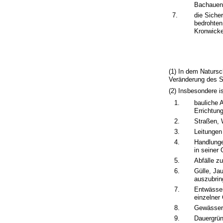
Bachauenw
7.
die Siche
bedrohten
Kronwicke
(1) In dem Natursc
Veränderung des Sc
(2) Insbesondere i
1.
bauliche 
Errichtun
2.
Straßen, 
3.
Leitungen
4.
Handlunge
in seiner
5.
Abfälle z
6.
Gülle, Ja
auszubrin
7.
Entwässe
einzelner
8.
Gewässer 
9.
Dauergrün