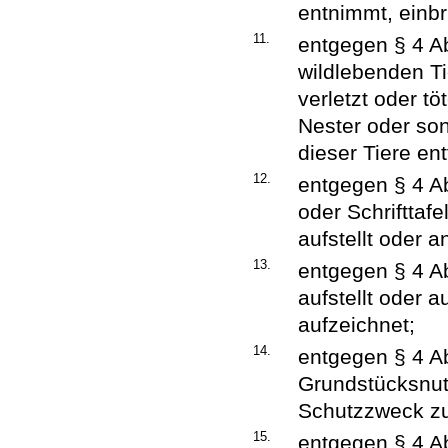
entnimmt, einbr
11.
entgegen § 4 Abs
wildlebenden Tie
verletzt oder t
Nester oder son
dieser Tiere ent
12.
entgegen § 4 Abs
oder Schrifttaf
aufstellt oder a
13.
entgegen § 4 A
aufstellt oder 
aufzeichnet;
14.
entgegen § 4 Ab
Grundstücksnut
Schutzzweck zu
15.
entgegen § 4 Ab