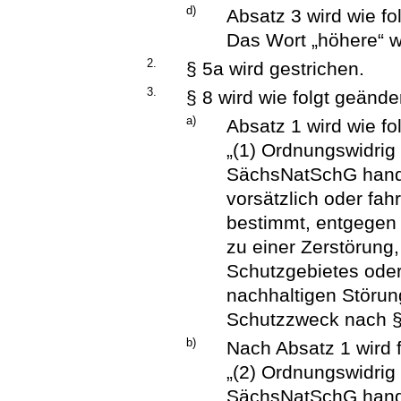
d)
Absatz 3 wird wie fo
Das Wort „höhere“ wi
2.
§ 5a wird gestrichen.
3.
§ 8 wird wie folgt geänder
a)
Absatz 1 wird wie fo
„(1) Ordnungswidrig 
SächsNatSchG hande
vorsätzlich oder fah
bestimmt, entgegen 
zu einer Zerstörun
Schutzgebietes oder
nachhaltigen Störu
Schutzzweck nach § 
b)
Nach Absatz 1 wird 
„(2) Ordnungswidrig 
SächsNatSchG handel