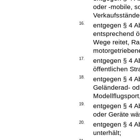
oder -mobile, 
Verkaufsstände
16.
entgegen § 4 Ab
entsprechend ö
Wege reitet, Ra
motorgetrieben
17.
entgegen § 4 Ab
öffentlichen St
18.
entgegen § 4 Ab
Geländerad- ode
Modellflugsport,
19.
entgegen § 4 A
oder Geräte wäs
20.
entgegen § 4 A
unterhält;