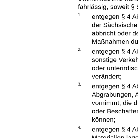
fahrlässig, soweit §
1.
entgegen § 4 Ab
der Sächsischen
abbricht oder de
Maßnahmen dur
2.
entgegen § 4 Ab
sonstige Verkeh
oder unterirdis
verändert;
3.
entgegen § 4 A
Abgrabungen, A
vornimmt, die d
oder Beschaffe
können;
4.
entgegen § 4 Ab
Materialien lage