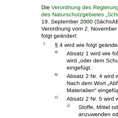
Die
Verordnung des Regierung
des Naturschutzgebietes „Sch
19. September 2000 (SächsABl.
Verordnung vom 2. November 2
folgt geändert:
1.
§ 4 wird wie folgt geänder
a)
Absatz 1 wird wie f
wird „oder dem Schu
eingefügt.
b)
Absatz 2 Nr. 4 wird 
Nach dem Wort „Abfä
Materialien“ eingefü
c)
Absatz 2 Nr. 5 wird w
„5.
Stoffe, Mittel 
anzuwenden ode