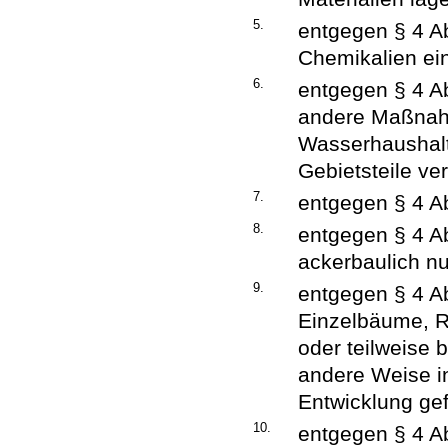
5.
entgegen § 4 Abs
Chemikalien ein
6.
entgegen § 4 A
andere Maßnah
Wasserhaushalt
Gebietsteile ve
7.
entgegen § 4 Ab
8.
entgegen § 4 Ab
ackerbaulich nut
9.
entgegen § 4 Ab
Einzelbäume, R
oder teilweise 
andere Weise i
Entwicklung gef
10.
entgegen § 4 Ab