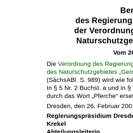
Ber
des Regierung
der Verordnung
Naturschutzge
Vom 26
Die
Verordnung des Regierung
des Naturschutzgebietes „Gei
(SächsABl. S. 989) wird wie fol
In § 5 Nr. 2 Buchst. a und in §
durch das Wort „Pferche“ erset
Dresden, den 26. Februar 200
Regierungspräsidium Dresd
Krekel
Abteilungsleiterin