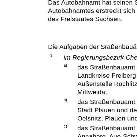
Das Autobahnamt hat seinen S
Autobahnamtes erstreckt sich
des Freistaates Sachsen.
Die Aufgaben der Sraßenbau
1.
im Regierungsbezirk Che
a)
das Straßenbauamt 
Landkreise Freiberg 
Außenstelle Rochlit
Mittweida;
b)
das Straßenbauamt P
Stadt Plauen und de
Oelsnitz, Plauen un
c)
das Straßenbauamt Z
Annaberg, Aue-Schw