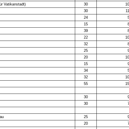
ür Vatikanstadt)
30
1
30
1
24
5
15
8
39
8
22
1
32
8
25
9
20
1
15
9
34
5
32
1
55
1
30
9
30
7
kau
25
9
20
7