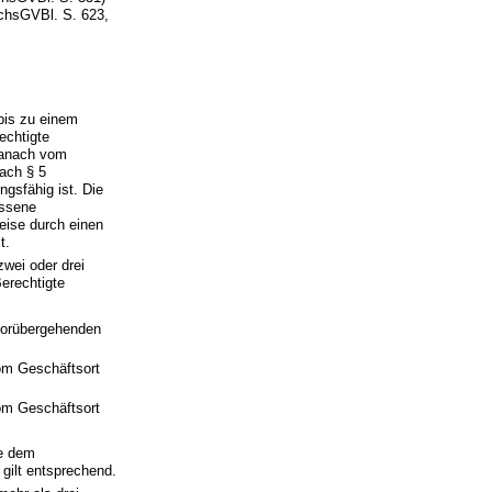
ächsGVBl. S. 623,
 bis zu einem
echtigte
danach vom
nach § 5
gsfähig ist. Die
essene
eise durch einen
t.
zwei oder drei
erechtigte
vorübergehenden
om Geschäftsort
om Geschäftsort
ie dem
gilt entsprechend.