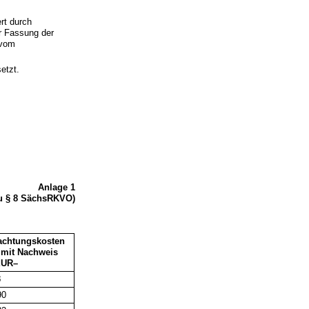
rt durch
r Fassung der
 vom
etzt.
Anlage 1
u § 8 SächsRKVO)
achtungskosten
 mit Nachweis
EUR–
3
0