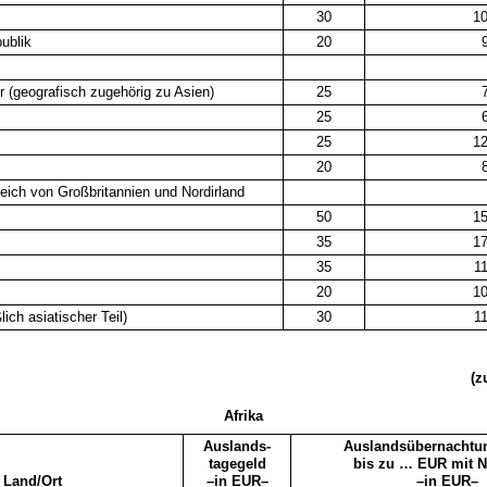
30
1
ublik
20
9
r (geografisch zugehörig zu Asien)
25
7
25
6
25
1
20
8
reich von Großbritannien und Nordirland
50
1
35
1
35
1
20
1
lich asiatischer Teil)
30
1
(z
Afrika
Auslands-
Auslandsübernachtu
tagegeld
bis zu … EUR mit 
Land/Ort
–in EUR–
–in EUR–