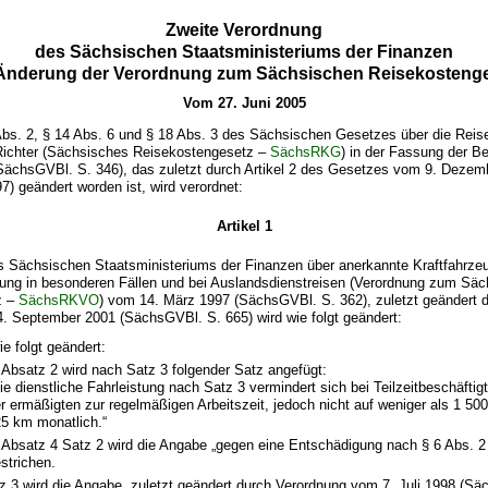
Zweite Verordnung
des Sächsischen Staatsministeriums der Finanzen
Änderung der Verordnung zum Sächsischen Reisekosteng
Vom 27. Juni 2005
Abs. 2, § 14 Abs. 6 und § 18 Abs. 3 des Sächsischen Gesetzes über die Rei
ichter (Sächsisches Reisekostengesetz –
SächsRKG
) in der Fassung der 
(SächsGVBl. S. 346), das zuletzt durch Artikel 2 des Gesetzes vom 9. Dezem
) geändert worden ist, wird verordnet:
Artikel 1
s Sächsischen Staatsministeriums der Finanzen über anerkannte Kraftfahrzeu
ung in besonderen Fällen und bei Auslandsdienstreisen (Verordnung zum Sä
z –
SächsRKVO
) vom 14. März 1997 (SächsGVBl. S. 362), zuletzt geändert du
. September 2001 (SächsGVBl. S. 665) wird wie folgt geändert:
ie folgt geändert:
 Absatz 2 wird nach Satz 3 folgender Satz angefügt:
ie dienstliche Fahrleistung nach Satz 3 vermindert sich bei Teilzeitbeschäftig
r ermäßigten zur regelmäßigen Arbeitszeit, jedoch nicht auf weniger als 1 500
5 km monatlich.“
 Absatz 4 Satz 2 wird die Angabe „gegen eine Entschädigung nach § 6 Abs.
strichen.
tz 3 wird die Angabe „zuletzt geändert durch Verordnung vom 7. Juli 1998 (Sä