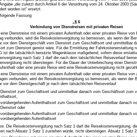
 Angabe „die zuletzt durch Artikel 6 der Verordnung vom 24. Oktober 2003 (S
ert worden ist“ ersetzt.
t folgende Fassung:
„§ 6
Verbindung von Dienstreisen mit privaten Reisen
 eine Dienstreise mit einem privaten Aufenthalt oder einer privaten Reise von
ag verbunden, wird die Reisekostenvergütung so bemessen, als wenn der Ber
ar vor dem Dienstgeschäft vom Dienstort zum Geschäftsort und unmittelbar 
ort zum Dienstort gereist wäre. Für die Ermittlung der Fahrkostenerstattung 
ist die tatsächlich benutzte Wagenklasse maßgebend, sofern diese erstattun
envergütung nach Satz 1 darf die nach dem tatsächlichen Reiseverlauf bem
envergütung nicht übersteigen. Für die Dauer der Unterbrechung einer Dienstr
Aufenthalt oder eine private Reise wird eine Reisekostenvergütung nicht gezahl
 eine Dienstreise mit einem privaten Aufenthalt oder einer privaten Reise von 
agen verbunden, wird die Reisekostenvergütung so bemessen, als wenn der B
ar vor dem Dienstgeschäft je nach dem tatsächlichen Reiseverlauf
Dienstort zum Geschäftsort und unmittelbar danach vom Geschäftsort zum 
nthaltsort,
vorübergehenden Aufenthaltsort zum Geschäftsort und unmittelbar danach v
Dienstort oder
vorübergehenden Aufenthaltsort zum Geschäftsort und unmittelbar danach v
vorübergehenden Aufenthaltsort
äre. Die Reisekostenvergütung nach Satz 1 darf die Reisekostenvergütung, d
ten nach Absatz 1 Satz 1 zustehen würde, nicht übersteigen. Absatz 1 Satz 2 