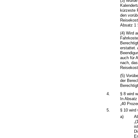
(3) Wurde
Kalendert
kürzeste 
den vorüb
Reisekost
Absatz 1 
(4) Wird 
Fahrkoste
Berechtig
erstattet
Beendigun
auch für 
nach, das
Reisekost
(5) Vorübe
der Berec
Berechtigt
4.
§ 8 wird w
In Absatz
„40 Prozen
5.
§ 10 wird 
a)
Ab
„(
is
Di
Er