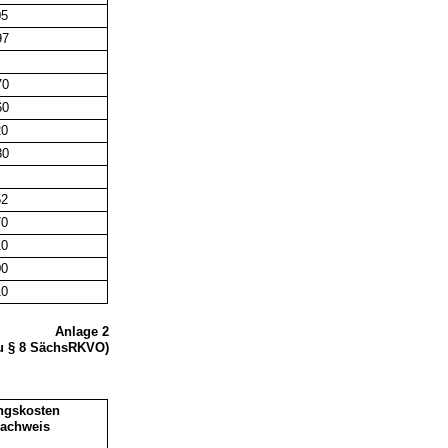
05
7
0
0
20
0
52
70
10
00
10
Anlage 2
u § 8 SächsRKVO)
ngskosten
Nachweis