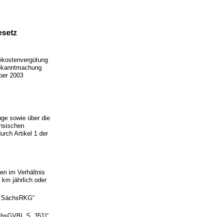
esetz
sekostenvergütung
Bekanntmachung
ber 2003
ge sowie über die
chsischen
rch Artikel 1 der
ten im Verhältnis
 km jährlich oder
 2 SächsRKG“
chsGVBl. S. 351)“