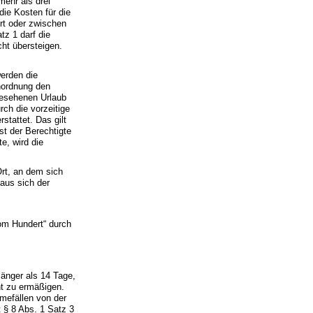
mehr als drei
ie Kosten für die
rt oder zwischen
z 1 darf die
ht übersteigen.
werden die
nordnung den
rgesehenen Urlaub
rch die vorzeitige
tattet. Das gilt
t der Berechtigte
e, wird die
Ort, an dem sich
aus sich der
om Hundert“ durch
länger als 14 Tage,
t zu ermäßigen.
mefällen von der
 § 8 Abs. 1 Satz 3