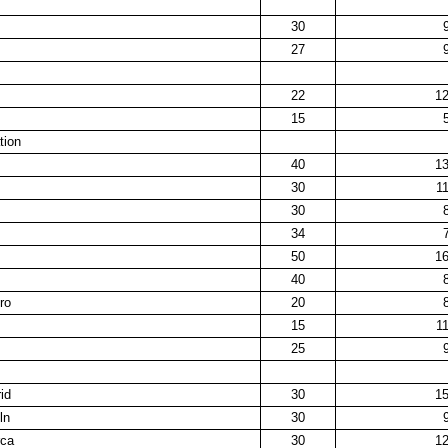
30
9
27
9
22
1
15
5
tion
40
1
30
1
30
8
34
7
50
1
40
8
ro
20
8
15
1
25
9
id
30
1
ln
30
9
rca
30
1