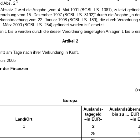
d Abs. 2.“
 Absatz 2 wird die Angabe „vom 4. Mai 1991 (BGBl. I S. 1081), zuletzt geände
rordnung vom 15. Dezember 1997 (BGBl. I S. 3192)“ durch die Angabe „in de
kanntmachung vom 22. Januar 1998 (BGBl. I S. 189), die durch Verordnung
. März 2000 (BGBl. I S. 254) geändert worden ist“ ersetzt.
en 1 bis 5 werden durch die dieser Verordnung beigefügten Anlagen 1 bis 5 ers
Artikel 2
ritt am Tage nach ihrer Verkündung in Kraft.
Juni 2005
er der Finanzen
(z
Europa
Auslands-
Auslandsübern
tagegeld
bis zu … EUR
Land/Ort
–in EUR–
–in 
1
2
25
9