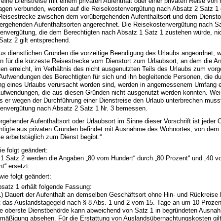
 eine Dienstreise mit einem privaten Aufenthalt oder einer privaten Reise von 
agen verbunden, werden auf die Reisekostenvergütung nach Absatz 2 Satz 1 d
Reisestrecke zwischen dem vorübergehenden Aufenthaltsort und dem Diensto
ergehenden Aufenthaltsorten angerechnet. Die Reisekostenvergütung nach Sat
envergütung, die dem Berechtigten nach Absatz 1 Satz 1 zustehen würde, nic
Satz 2 gilt entsprechend.
aus dienstlichen Gründen die vorzeitige Beendigung des Urlaubs angeordnet, 
n für die kürzeste Reisestrecke vom Dienstort zum Urlaubsort, an dem die A
ten erreicht, im Verhältnis des nicht ausgenutzten Teils des Urlaubs zum vo
. Aufwendungen des Berechtigten für sich und ihn begleitende Personen, die du
g eines Urlaubs verursacht worden sind, werden in angemessenem Umfang ers
Aufwendungen, die aus diesen Gründen nicht ausgenutzt werden konnten. Weis
s er wegen der Durchführung einer Dienstreise den Urlaub unterbrechen musst
envergütung nach Absatz 2 Satz 1 Nr. 3 bemessen.
rgehender Aufenthaltsort oder Urlaubsort im Sinne dieser Vorschrift ist jeder 
htigte aus privaten Gründen befindet mit Ausnahme des Wohnortes, von dem 
e arbeitstäglich zum Dienst begibt.“
ie folgt geändert:
 1 Satz 2 werden die Angaben „80 vom Hundert“ durch „80 Prozent“ und „40 v
t“ ersetzt.
wie folgt geändert:
satz 1 erhält folgende Fassung:
1) Dauert der Aufenthalt an demselben Geschäftsort ohne Hin- und Rückreise 
t das Auslandstagegeld nach § 8 Abs. 1 und 2 vom 15. Tage an um 10 Prozen
e oberste Dienstbehörde kann abweichend von Satz 1 in begründeten Ausnah
mäßigung absehen. Für die Erstattung von Auslandsübernachtungskosten gilt