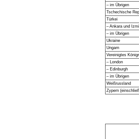
– im Übrigen
Tschechische Rep
Türkei
– Ankara und Izmi
– im Übrigen
Ukraine
Ungarn
Vereinigtes König
– London
– Edinburgh
– im Übrigen
Weißrussland
Zypern (einschließ