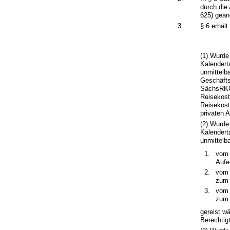
durch die
625) geänd
3.
§ 6 erhäl
(1) Wurde
Kalendert
unmittelb
Geschäfts
SächsRKG 
Reisekost
Reisekost
privaten 
(2) Wurde
Kalendert
unmittelb
vom 
Aufe
vom 
zum 
vom 
zum 
gereist w
Berechtig