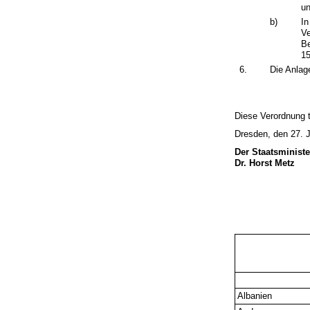
un
b)
In
Ve
Be
15
6.
Die Anlag
Diese Verordnung t
Dresden, den 27. 
Der Staatsminist
Dr. Horst Metz
Albanien