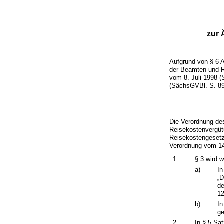
zur 
Aufgrund von § 6 
der Beamten und R
vom 8. Juli 1998 
(SächsGVBl. S. 897
Die Verordnung de
Reisekostenvergüt
Reisekostengeset
Verordnung vom 14
1.
§ 3 wird w
a)
In
„D
de
12
b)
In
ge
2.
In § 5 Sa