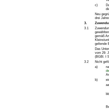
c)
Da
di
Neu gegrü
drei Jahr
3.
Zuwendu
3.1
Zuwendung
gewählten
gemäß Anh
Kleinstun
geltende 
Das Unter
vom 29. J
(BGBl. I 
3.2
Nicht gef
a)
na
de
Ar
b)
ei
aa
bb
Be