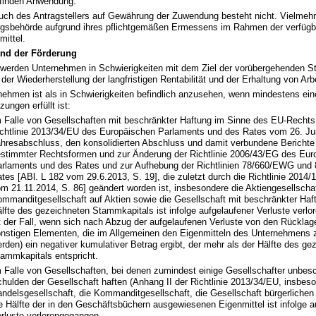
 finden Anwendung.
uch des Antragstellers auf Gewährung der Zuwendung besteht nicht. Vielmehr
ngsbehörde aufgrund ihres pflichtgemäßen Ermessens im Rahmen der verfüg
mittel.
nd der Förderung
 werden Unternehmen in Schwierigkeiten mit dem Ziel der vorübergehenden S
, der Wiederherstellung der langfristigen Rentabilität und der Erhaltung von Arb
nehmen ist als in Schwierigkeiten befindlich anzusehen, wenn mindestens ein
ungen erfüllt ist:
 Falle von Gesellschaften mit beschränkter Haftung im Sinne des EU-Rechts
chtlinie 2013/34/EU des Europäischen Parlaments und des Rates vom 26. Ju
hresabschluss, den konsolidierten Abschluss und damit verbundene Bericht
stimmter Rechtsformen und zur Änderung der Richtlinie 2006/43/EG des Eur
rlaments und des Rates und zur Aufhebung der Richtlinien 78/660/EWG un
tes [ABl. L 182 vom 29.6.2013, S. 19], die zuletzt durch die Richtlinie 2014
m 21.11.2014, S. 86] geändert worden ist, insbesondere die Aktiengesellschaf
mmanditgesellschaft auf Aktien sowie die Gesellschaft mit beschränkter Haft
lfte des gezeichneten Stammkapitals ist infolge aufgelaufener Verluste verl
t der Fall, wenn sich nach Abzug der aufgelaufenen Verluste von den Rücklag
nstigen Elementen, die im Allgemeinen den Eigenmitteln des Unternehmens 
rden) ein negativer kumulativer Betrag ergibt, der mehr als der Hälfte des ge
ammkapitals entspricht.
 Falle von Gesellschaften, bei denen zumindest einige Gesellschafter unbesc
hulden der Gesellschaft haften (Anhang II der Richtlinie 2013/34/EU, insbeso
ndelsgesellschaft, die Kommanditgesellschaft, die Gesellschaft bürgerlichen
e Hälfte der in den Geschäftsbüchern ausgewiesenen Eigenmittel ist infolge a
rluste verlorengegangen.