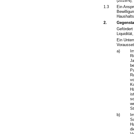
(2015/N),
1.3
Ein Anspr
Bewilligu
Haushalts
2.
Gegensta
Gefördert
Liquidität
Ein Unter
Voraussetz
a)
Im
Ri
Ja
be
Pa
Ra
vo
Ko
Hä
is
so
we
St
b)
Im
Sc
Ha
di
Ve