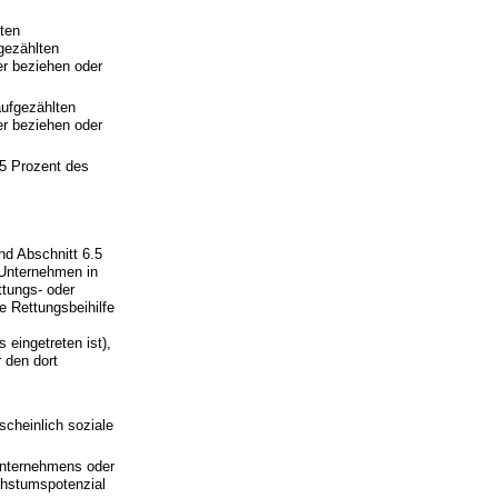
lten
gezählten
er beziehen oder
aufgezählten
er beziehen oder
25 Prozent des
und Abschnitt 6.5
r Unternehmen in
ttungs- oder
e Rettungsbeihilfe
 eingetreten ist),
r den dort
scheinlich soziale
 Unternehmens oder
chstumspotenzial