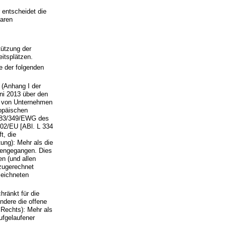
 entscheidet die
baren
tützung der
eitsplätzen.
e der folgenden
 (Anhang I der
ni 2013 über den
e von Unternehmen
opäischen
d 83/349/EWG des
/102/EU [ABl. L 334
t, die
ung): Mehr als die
orengegangen. Dies
en (und allen
zugerechnet
zeichneten
hränkt für die
ndere die offene
 Rechts): Mehr als
ufgelaufener