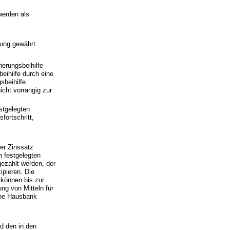
werden als
rung gewährt.
ierungsbeihilfe
eihilfe durch eine
sbeihilfe
cht vorrangig zur
stgelegten
fortschritt,
Der Zinssatz
n festgelegten
gezahlt werden, der
ipieren. Die
 können bis zur
ng von Mitteln für
ine Hausbank
d den in den