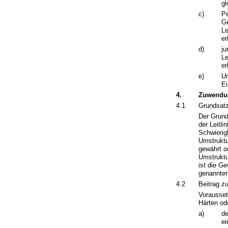
gl
c)
Pe
Ge
Le
er
d)
ju
Le
er
e)
Un
Ei
4.
Zuwendu
4.1
Grundsatz
Der Grunds
der Leitli
Schwierig
Umstruktu
gewährt o
Umstruktu
ist die G
genannten
4.2
Beitrag z
Vorausset
Härten od
a)
de
ei