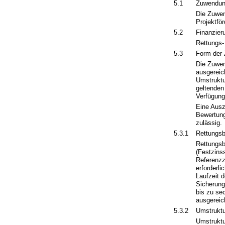
5.1
Zuwendun
Die Zuwen
Projektfö
5.2
Finanzier
Rettungs-
5.3
Form der
Die Zuwen
ausgereic
Umstruktu
geltenden
Verfügung
Eine Ausz
Bewertung
zulässig.
5.3.1
Rettungsb
Rettungsb
(Festzins
Referenzz
erforderl
Laufzeit 
Sicherung
bis zu se
ausgereic
5.3.2
Umstruktu
Umstruktu