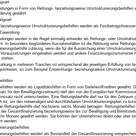
gsart
dungen in Form von Rettungs- beziehungsweise Umstrukturierungsbeihilfen 
rderung gewährt.
ungsart
 beziehungsweise Umstrukturierungsbeihilfen werden als Festbetragsfinanzie
 Zuwendung
dungen werden in der Regel einmalig entweder als Rettungs- oder Umstruktur
ht. In besonders begründeten Ausnahmefällen ist die Ablösung einer Rettungsb
rierungsbeihilfe zulässig, wenn die für die Ausreichung einer Umstrukturierung
 Voraussetzungen eingehalten werden und andere Finanzierungsinstrumente ni
 stehen.
ahlung in mehreren Tranchen ist entsprechend der jeweiligen Erfüllung von fe
skriterien, so zum Beispiel Entwicklungs- beziehungsweise Umstrukturierungs
eihilfen
eihilfen werden als Liquiditätshilfen in Form von Darlehen/Krediten gewährt. 
satz für den Bewilligungszeitraum) darf den von der Europäischen Kommissio
inssatz nicht unterschreiten. Eine Rettungsbeihilfe darf nur für den Zeitraum 
ich ist, um den notwendigen und durchführbaren Umstrukturierungsplan zu konz
der Rettungsbeihilfe darf höchstens sechs Monate betragen. Rettungsbeihilfen
 der Gesamtfinanzierung beziehungsweise bis zur Bewilligung und Bereitstellu
chs Monate gewährt werden. Sie können den Unternehmen direkt oder über e
ht werden.
rierungsbeihilfen
rierungsbeihilfen werden als Bestandteil der Gesamtfinanzierung entsprechen