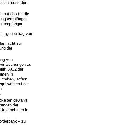
gsplan muss den
h auf das für die
dungsempfänger,
ngsempfänger
n Eigenbeitrag von
arf nicht zur
ung der
ung von
verfälschungen zu
itt 3.6.2 der
ehmen in
treffen, sofern
egel während der
n.
r
gkeiten gewährt
zungen der
r Unternehmen in
örderbank – zu