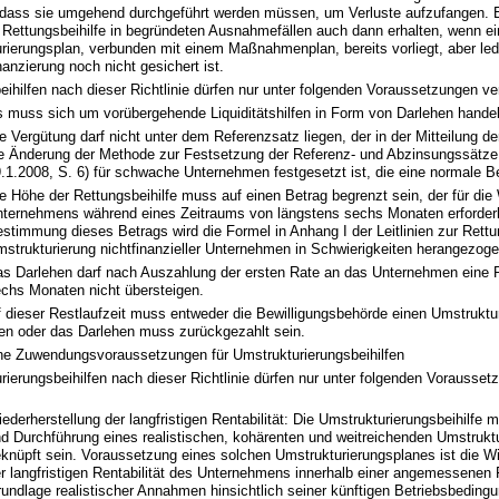
 dass sie umgehend durchgeführt werden müssen, um Verluste aufzufangen.
 Rettungsbeihilfe in begründeten Ausnahmefällen auch dann erhalten, wenn ein
rierungsplan, verbunden mit einem Maßnahmenplan, bereits vorliegt, aber ledi
anzierung noch nicht gesichert ist.
eihilfen nach dieser Richtlinie dürfen nur unter folgenden Voraussetzungen v
 muss sich um vorübergehende Liquiditätshilfen in Form von Darlehen hande
e Vergütung darf nicht unter dem Referenzsatz liegen, der in der Mitteilung 
e Änderung der Methode zur Festsetzung der Referenz- und Abzinsungssätze
.1.2008, S. 6) für schwache Unternehmen festgesetzt ist, die eine normale B
e Höhe der Rettungsbeihilfe muss auf einen Betrag begrenzt sein, der für die
ternehmens während eines Zeitraums von längstens sechs Monaten erforderli
stimmung dieses Betrags wird die Formel in Anhang I der Leitlinien zur Rett
strukturierung nichtfinanzieller Unternehmen in Schwierigkeiten herangezoge
s Darlehen darf nach Auszahlung der ersten Rate an das Unternehmen eine R
chs Monaten nicht übersteigen.
f dieser Restlaufzeit muss entweder die Bewilligungsbehörde einen Umstruktu
n oder das Darlehen muss zurückgezahlt sein.
he Zuwendungsvoraussetzungen für Umstrukturierungsbeihilfen
rierungsbeihilfen nach dieser Richtlinie dürfen nur unter folgenden Vorausse
ederherstellung der langfristigen Rentabilität: Die Umstrukturierungsbeihilfe 
d Durchführung eines realistischen, kohärenten und weitreichenden Umstrukt
knüpft sein. Voraussetzung eines solchen Umstrukturierungsplanes ist die Wi
r langfristigen Rentabilität des Unternehmens innerhalb einer angemessenen F
undlage realistischer Annahmen hinsichtlich seiner künftigen Betriebsbeding