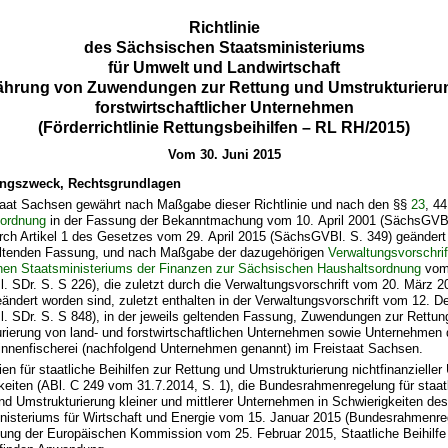
Richtlinie
des Sächsischen Staatsministeriums
für Umwelt und Landwirtschaft
währung von Zuwendungen zur Rettung und Umstrukturierun
forstwirtschaftlicher Unternehmen
(Förderrichtlinie Rettungsbeihilfen – RL RH/2015)
Vom 30. Juni 2015
ngszweck, Rechtsgrundlagen
taat Sachsen gewährt nach Maßgabe dieser Richtlinie und nach den §§
23
, 4
sordnung
in der Fassung der Bekanntmachung vom 10. April 2001 (SächsGVBl.
urch Artikel 1 des Gesetzes vom 29. April 2015 (SächsGVBl. S. 349) geändert 
eltenden Fassung, und nach Maßgabe der dazugehörigen
Verwaltungsvorschri
en Staatsministeriums der Finanzen zur Sächsischen Haushaltsordnung
vom 
. SDr. S. S 226), die zuletzt durch die Verwaltungsvorschrift vom 20. März 
eändert worden sind, zuletzt enthalten in der Verwaltungsvorschrift vom 12.
. SDr. S. S 848), in der jeweils geltenden Fassung, Zuwendungen zur Rettun
rierung von land- und forstwirtschaftlichen Unternehmen sowie Unternehmen
innenfischerei (nachfolgend Unternehmen genannt) im Freistaat Sachsen.
nien für staatliche Beihilfen zur Rettung und Umstrukturierung nichtfinanzielle
keiten (ABl. C 249 vom 31.7.2014, S. 1), die Bundesrahmenregelung für staatl
nd Umstrukturierung kleiner und mittlerer Unternehmen in Schwierigkeiten de
isteriums für Wirtschaft und Energie vom 15. Januar 2015 (Bundesrahmenre
ung der Europäischen Kommission vom 25. Februar 2015, Staatliche Beihilf