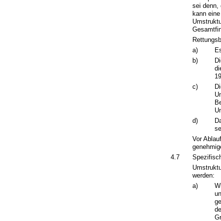
sei denn,
kann eine
Umstruktu
Gesamtfin
Rettungsb
a)
Es
b)
Di
di
19
c)
Di
Un
Be
Um
d)
Da
se
Vor Ablau
genehmige
4.7
Spezifisc
Umstruktu
werden:
a)
Wi
un
ge
de
Gr