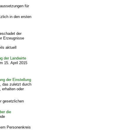
raussetzungen für
lich in den ersten
eschadet der
her Erzeugnisse
ls aktuell
ng der Landwirte
om 15. April 2015
ng der Einstellung
, das zuletzt durch
, erhalten oder
r gesetzlichen
ber die
nde
esem Personenkreis