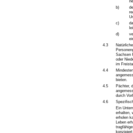
ne
b)
de
re
Un
c)
da
le
d)
ve
ei
4.3
Natürlich
Personeng
Sachsen h
oder Nied
im Freist
4.4
Mindesten
angemesse
bieten.
4.5
Pächter, 
angemesse
durch Vor
4.6
Spezifisc
Ein Unter
erhalten, 
erholen k
Leben erha
tragfähig
konzipiert