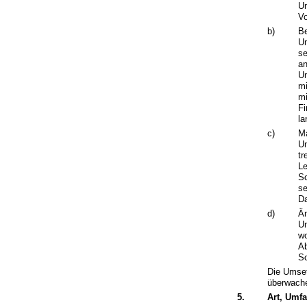
Um
Vo
b)
Be
Um
se
an
Um
mi
mi
Fi
la
c)
M
Um
tr
Le
Sc
se
Da
d)
Än
Um
wo
Ab
Sc
Die Umset
überwach
5.
Art, Umf