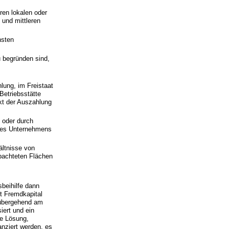
ren lokalen oder
 und mittleren
nsten
u begründen sind,
lung, im Freistaat
Betriebsstätte
kt der Auszahlung
 oder durch
des Unternehmens
ältnisse von
pachteten Flächen
beihilfe dann
it Fremdkapital
orübergehend am
iert und ein
ge Lösung,
anziert werden, es