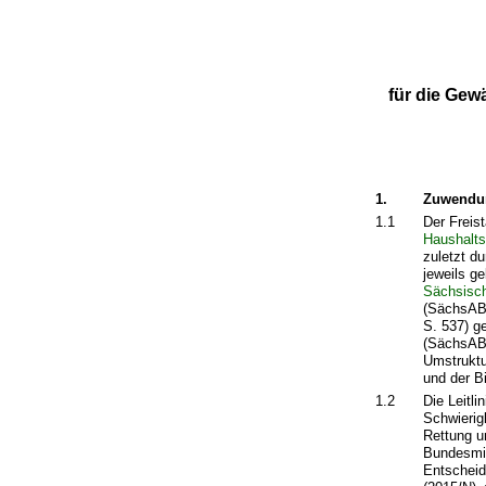
für die Ge
1.
Zuwendu
1.1
Der Freis
Haushalt
zuletzt d
jeweils g
Sächsisch
(SächsABl
S. 537) g
(SächsABl
Umstruktu
und der B
1.2
Die Leitli
Schwierig
Rettung u
Bundesmin
Entscheid