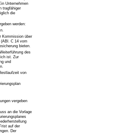
 Ein Unternehmen
 tragfähiger
glich die
ergeben werden:
ln.
der Kommission über
 (ABl. C 14 vom
esicherung bieten.
 Weiterführung des
ch ist. Zur
ung und
n.
estlaufzeit von
rierungsplan
tzungen vergeben
muss an die Vorlage
urierungsplanes
ederherstellung
rist auf der
ungen. Der