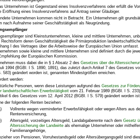
s Unternehmen ist Gegenstand eines Insolvenzverfahrens oder erfüllt die Vo
e Eröffnung eines Insolvenzverfahrens auf Antrag seiner Gläubiger.
ndete Unternehmen kommen nicht in Betracht. Ein Unternehmen gilt grundsätz
en nach Aufnahme seiner Geschäftstätigkeit als Neugründung.
ngsempfänger
sempfänger sind Kleinstunternehmen, kleine und mittlere Unternehmen, unb
 Rechtsform deren Geschäftstätigkeit die Primärproduktion landwirtschaftlic
ang I des Vertrages über die Arbeitsweise der Europäischen Union umfasst.
ternehmen sowie kleine und mittlere Unternehmen sind definiert durch die jewei
Empfehlung der Europäischen Kommission.
nehmen muss dabei die in § 1 Absatz 2 des
Gesetzes über die Alterssicheru
uli 1994 (BGBl. I S. 1890, 1891), das zuletzt durch Artikel 7 des Gesetzes v
S. 583) geändert worden ist, genannten Mindestgrößen erreichen.
ördert werden:
türliche Personen, wenn diese Leistungen aufgrund des
Gesetzes zur Förderu
r landwirtschaftlichen Erwerbstätigkeit
vom 21. Februar 1989 (BGBl. I S. 233)
tikel 6 des Gesetzes vom 12. April 2012 (BGBl. I S. 579) geändert worden ist
ne der folgenden Renten beziehen:
)
Vollrente wegen verminderter Erwerbsfähigkeit oder wegen Alters aus de
Rentenversicherung,
)
Altersgeld, vorzeitiges Altersgeld, Landabgaberente nach dem
Gesetz ü
Alterssicherung der Landwirte
als ehemalige Unternehmer oder mithelfe
Familienangehörige,
zieher von Pensionen, Vorruhestandsgeld oder Altersübergangsgeld sind di