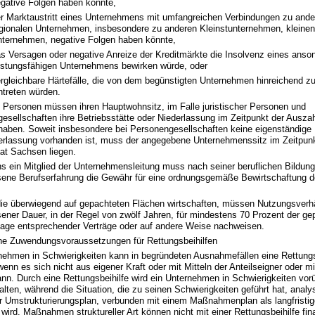
gative Folgen haben könnte,
r Marktaustritt eines Unternehmens mit umfangreichen Verbindungen zu ande
gionalen Unternehmen, insbesondere zu anderen Kleinstunternehmen, kleinen
ternehmen, negative Folgen haben könnte,
s Versagen oder negative Anreize der Kreditmärkte die Insolvenz eines anso
istungsfähigen Unternehmens bewirken würde, oder
rgleichbare Härtefälle, die von dem begünstigten Unternehmen hinreichend z
ntreten würden.
e Personen müssen ihren Hauptwohnsitz, im Falle juristischer Personen und
esellschaften ihre Betriebsstätte oder Niederlassung im Zeitpunkt der Auszah
aben. Soweit insbesondere bei Personengesellschaften keine eigenständige 
erlassung vorhanden ist, muss der angegebene Unternehmenssitz im Zeitpun
aat Sachsen liegen.
s ein Mitglied der Unternehmensleitung muss nach seiner beruflichen Bildung
ne Berufserfahrung die Gewähr für eine ordnungsgemäße Bewirtschaftung 
die überwiegend auf gepachteten Flächen wirtschaften, müssen Nutzungsverh
ner Dauer, in der Regel von zwölf Jahren, für mindestens 70 Prozent der ge
lage entsprechender Verträge oder auf andere Weise nachweisen.
he Zuwendungsvoraussetzungen für Rettungsbeihilfen
nehmen in Schwierigkeiten kann in begründeten Ausnahmefällen eine Rettungs
wenn es sich nicht aus eigener Kraft oder mit Mitteln der Anteilseigner oder m
ann. Durch eine Rettungsbeihilfe wird ein Unternehmen in Schwierigkeiten v
lten, während die Situation, die zu seinen Schwierigkeiten geführt hat, analys
er Umstrukturierungsplan, verbunden mit einem Maßnahmenplan als langfristi
 wird. Maßnahmen struktureller Art können nicht mit einer Rettungsbeihilfe fin