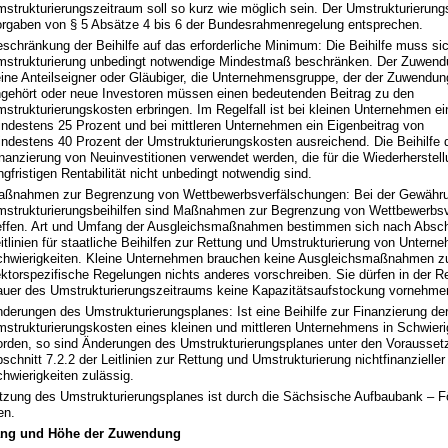
strukturierungszeitraum soll so kurz wie möglich sein. Der Umstrukturierun
rgaben von § 5 Absätze 4 bis 6 der Bundesrahmenregelung entsprechen.
schränkung der Beihilfe auf das erforderliche Minimum: Die Beihilfe muss sic
strukturierung unbedingt notwendige Mindestmaß beschränken. Der Zuwen
ine Anteilseigner oder Gläubiger, die Unternehmensgruppe, der der Zuwendu
gehört oder neue Investoren müssen einen bedeutenden Beitrag zu den
strukturierungskosten erbringen. Im Regelfall ist bei kleinen Unternehmen ei
ndestens 25 Prozent und bei mittleren Unternehmen ein Eigenbeitrag von
ndestens 40 Prozent der Umstrukturierungskosten ausreichend. Die Beihilfe d
nanzierung von Neuinvestitionen verwendet werden, die für die Wiederherstell
ngfristigen Rentabilität nicht unbedingt notwendig sind.
aßnahmen zur Begrenzung von Wettbewerbsverfälschungen: Bei der Gewähr
strukturierungsbeihilfen sind Maßnahmen zur Begrenzung von Wettbewerbs
effen. Art und Umfang der Ausgleichsmaßnahmen bestimmen sich nach Abschn
itlinien für staatliche Beihilfen zur Rettung und Umstrukturierung von Untern
hwierigkeiten. Kleine Unternehmen brauchen keine Ausgleichsmaßnahmen zu 
ktorspezifische Regelungen nichts anderes vorschreiben. Sie dürfen in der R
uer des Umstrukturierungszeitraums keine Kapazitätsaufstockung vornehme
derungen des Umstrukturierungsplanes: Ist eine Beihilfe zur Finanzierung de
strukturierungskosten eines kleinen und mittleren Unternehmens in Schwieri
rden, so sind Änderungen des Umstrukturierungsplanes unter den Vorausset
schnitt 7.2.2 der Leitlinien zur Rettung und Umstrukturierung nichtfinanzielle
hwierigkeiten zulässig.
zung des Umstrukturierungsplanes ist durch die Sächsische Aufbaubank – F
en.
ang und Höhe der Zuwendung