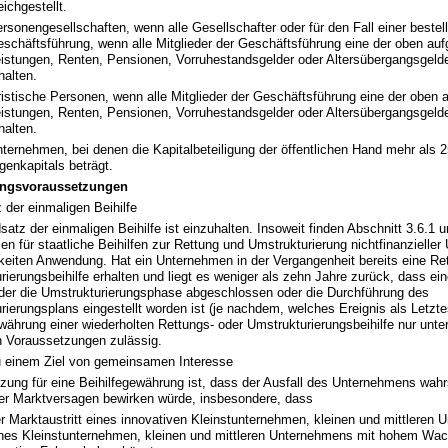
eichgestellt.
rsonengesellschaften, wenn alle Gesellschafter oder für den Fall einer bestel
schäftsführung, wenn alle Mitglieder der Geschäftsführung eine der oben auf
istungen, Renten, Pensionen, Vorruhestandsgelder oder Altersübergangsgeld
halten.
ristische Personen, wenn alle Mitglieder der Geschäftsführung eine der oben 
istungen, Renten, Pensionen, Vorruhestandsgelder oder Altersübergangsgeld
halten.
ternehmen, bei denen die Kapitalbeteiligung der öffentlichen Hand mehr als 
genkapitals beträgt.
ngsvoraussetzungen
 der einmaligen Beihilfe
atz der einmaligen Beihilfe ist einzuhalten. Insoweit finden Abschnitt 3.6.1 
nien für staatliche Beihilfen zur Rettung und Umstrukturierung nichtfinanzielle
keiten Anwendung. Hat ein Unternehmen in der Vergangenheit bereits eine Re
rierungsbeihilfe erhalten und liegt es weniger als zehn Jahre zurück, dass ein
der die Umstrukturierungsphase abgeschlossen oder die Durchführung des
rierungsplans eingestellt worden ist (je nachdem, welches Ereignis als Letztes
ewährung einer wiederholten Rettungs- oder Umstrukturierungsbeihilfe nur unte
 Voraussetzungen zulässig.
u einem Ziel von gemeinsamen Interesse
zung für eine Beihilfegewährung ist, dass der Ausfall des Unternehmens wahr
er Marktversagen bewirken würde, insbesondere, dass
r Marktaustritt eines innovativen Kleinstunternehmen, kleinen und mittleren
nes Kleinstunternehmen, kleinen und mittleren Unternehmens mit hohem Wa