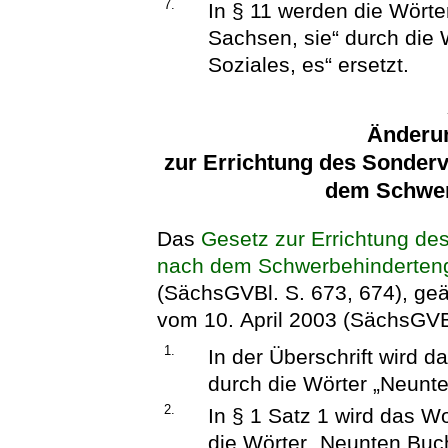
7.
In § 11 werden die Wörte
Sachsen, sie“ durch die 
Soziales, es“ ersetzt.
Änderu
zur Errichtung des Sonde
dem Schwer
Das
Gesetz zur Errichtung d
nach dem Schwerbehinderten
(SächsGVBl. S. 673, 674), geä
vom 10. April 2003 (SächsGVBl.
1.
In der Überschrift wird 
durch die Wörter „Neunte
2.
In § 1 Satz 1 wird das W
die Wörter „Neunten Buch