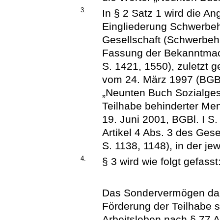
3.
In § 2 Satz 1 wird die A
Eingliederung Schwerbehi
Gesellschaft (Schwerbeh
Fassung der Bekanntmac
S. 1421, 1550), zuletzt 
vom 24. März 1997 (BGBl.
„Neunten Buch Sozialges
Teilhabe behinderter Me
19. Juni 2001, BGBl. I S.
Artikel 4 Abs. 3 des Ges
S. 1138, 1148), in der je
4.
§ 3 wird wie folgt gefasst
Das Sondervermögen darf
Förderung der Teilhabe
Arbeitsleben nach § 77 A