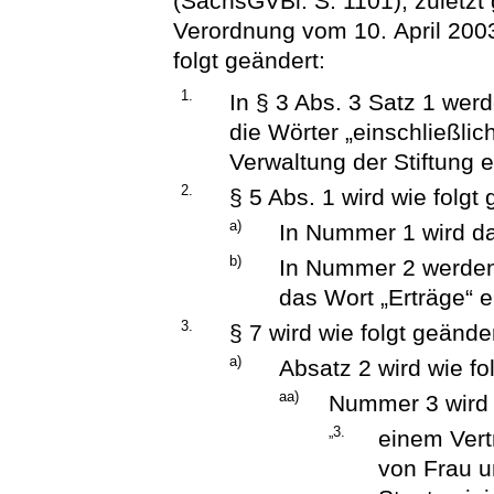
(SächsGVBl. S. 1101), zuletzt 
Verordnung vom 10. April 2003
folgt geändert:
1.
In § 3 Abs. 3 Satz 1 we
die Wörter „einschließl
Verwaltung der Stiftung 
2.
§ 5 Abs. 1 wird wie folgt
a)
In Nummer 1 wird da
b)
In Nummer 2 werden 
das Wort „Erträge“ e
3.
§ 7 wird wie folgt geänder
a)
Absatz 2 wird wie fo
aa)
Nummer 3 wird w
„3.
einem Vert
von Frau 