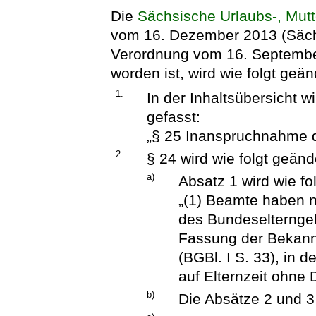
Die
Sächsische Urlaubs-, Mutt
vom 16. Dezember 2013 (SächsG
Verordnung vom 16. Septembe
worden ist, wird wie folgt geän
1.
In der Inhaltsübersicht w
gefasst:
„§ 25 Inanspruchnahme de
2.
§ 24 wird wie folgt geänd
a)
Absatz 1 wird wie fol
„(1) Beamte haben 
des Bundeselterngel
Fassung der Bekan
(BGBl. I S. 33), in 
auf Elternzeit ohne 
b)
Die Absätze 2 und 